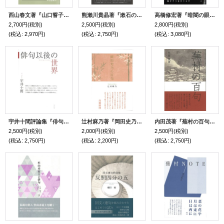
西山春文著『山口誓子俳句プロムナード』（やまぐちせいしはいくぷろむなーど）
熊瀨川貴晶著『漱石の涅槃――詩作と思索』（そうせきのねはん）
高橋修宏著『暗闇の眼玉――鈴木六林男を巡る』（くらやみのめだま）
2,700円
(税別)
2,500円
(税別)
2,800円
(税別)
(税込
:
2,970円)
(税込
:
2,750円)
(税込
:
3,080円)
宇井十間評論集『俳句以後の世界』（はいくいごのせかい）
辻村麻乃著『岡田史乃の百句』（おかだしののひゃっく）
内田茂著『蕪村の百句』（ぶそんのひゃっく）
2,500円
(税別)
2,000円
(税別)
2,500円
(税別)
(税込
:
2,750円)
(税込
:
2,200円)
(税込
:
2,750円)