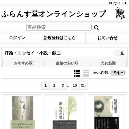
PCサイト
ふらんす堂オンラインショップ
ログイン
新規登録はこちら
お問い合せ
評論・エッセイ・小説・戯曲
一覧
おすすめ順
価格の安い順
売れ筋順
表示件数
:
...
1
2
3
10
次
»