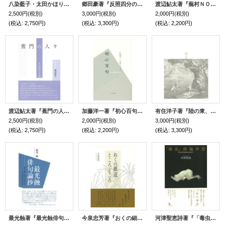
八染藍子・太田かほり著『杉山赤冨士の俳句』（すぎやまあかふじのはいく）
郷田豪著『反照四分の五』（てりかえしよんぶんのご）
渡辺鮎太著『蕪村ＮＯＴＥ』（ぶそんのーと）
2,500円
(税別)
3,000円
(税別)
2,000円
(税別)
(税込
:
2,750円)
(税込
:
3,300円)
(税込
:
2,200円)
渡辺鮎太著『蕉門の人々─その発句と生涯』（しょうもんのひとびと――そのほっくとしょうがい）
加藤洋一著『初心百句 自句自解100句』（しょしんひゃっく じくじかいひゃっく）
有住洋子著『陸の東、月の西』（りくのひがし、つきのにし）
2,500円
(税別)
2,000円
(税別)
3,000円
(税別)
(税込
:
2,750円)
(税込
:
2,200円)
(税込
:
3,300円)
最光蝕著『最光蝕俳句論抄』（さいみつしょくはいくろんしょう）
今泉忠芳著『おくの細道ところどころ』（おくのほそみちところどころ）
河津聖恵詩著『「毒虫」詩論序説―声と声なき声のはざまで』（どくむししろんじょせつ）