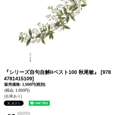
『シリーズ自句自解IIベスト100 秋尾敏』
[978
4781415109]
販売価格
:
1,500円
(税別)
(税込
:
1,650円
)
[在庫あり]