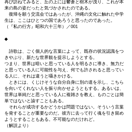
再び訪ねてみると、丘の上には鬱蒼と樹木が茂り、これが本
来の島の姿だったと気づかされたのである。
復帰を願う交流会ではあったが、沖縄の文化に触れた中学
生は、ここはひとつの国であろうと思ったのであった。
（『私の行方』昭和六十三年）／001
◆
詩歌は、ごく個人的な言葉によって、既存の状況認識をつ
きやぶり、新たな世界観を提示しようとする。
つまり、世界は暗いと思っている人を明るさに導き、無力だ
と思っている人に可能性を与え、何でも許されると思ってい
る人に、それは違うと囁きかける。
ときには、くじけそうな自分自身に別の道を示し、こちら
を向いてくれない人を振り向かせようともする。あるいは、
世界は単純だと思っている人に複雑さを教え、ものごとは簡
単ではないと諭すこともある。
それらが成功するかどうかは問題ではない。そういう言葉
を発することが重要なのだ。彼方に去って行く魂を引き留め
ようとすることもある。不可能なのだけれど。
（解説より）