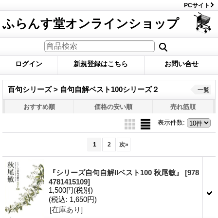
PCサイト
ふらんす堂オンラインショップ
ログイン
新規登録はこちら
お問い合せ
百句シリーズ > 自句自解ベスト100シリーズ２
一覧
おすすめ順
価格の安い順
売れ筋順
表示件数
:
1
2
次
»
『シリーズ自句自解IIベスト100 秋尾敏』
[978
4781415109]
1,500円
(税別)
(税込
:
1,650円)
[在庫あり]