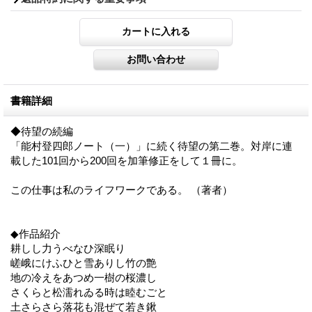
書籍詳細
◆待望の続編
「能村登四郎ノート（一）」に続く待望の第二巻。対岸に連
載した101回から200回を加筆修正をして１冊に。
この仕事は私のライフワークである。 （著者）
◆作品紹介
耕しし力うべなひ深眠り
嵯峨にけふひと雪ありし竹の艶
地の冷えをあつめ一樹の桜濃し
さくらと松濡れゐる時は睦むごと
土さらさら落花も混ぜて若き鍬