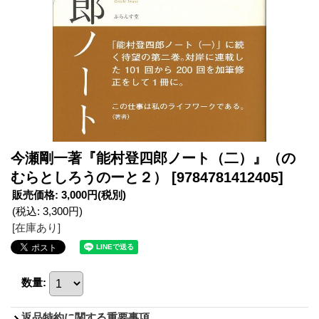
今瀬剛一著『能村登四郎ノート（二）』（の
むらとしろうのーと２）
[9784781412405]
販売価格
:
3,000円
(税別)
(税込
:
3,300円
)
[在庫あり]
数量
:
返品特約に関する重要事項