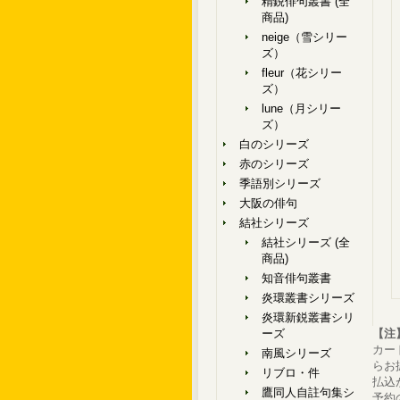
精鋭俳句叢書 (全
商品)
neige（雪シリー
ズ）
fleur（花シリー
ズ）
lune（月シリー
ズ）
白のシリーズ
赤のシリーズ
季語別シリーズ
大阪の俳句
結社シリーズ
結社シリーズ (全
商品)
知音俳句叢書
炎環叢書シリーズ
炎環新鋭叢書シリ
ーズ
【注
カー
南風シリーズ
らお
リブロ・件
払込
鷹同人自註句集シ
予約