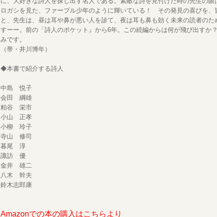
に、大好きな詩人を探し出す名人である。素敵な詩を見付けた時の先生の眼
ロガシを見た、ファーブル少年のように輝いている！ その発見の喜びを、
と、先生は、昼は耳や鼻が悪い人を診て、夜は耳も鼻も効く未来の読者のた
すーー。前の「詩人のポケット』から6年。この続編からは何が飛び出すか
みです。
（帯・井川博年）
◆本書で紹介する詩人
中島 悦子
会田 綱雄
粕谷 栄市
小山 正孝
小柳 玲子
寺山 修司
暮尾 淳
諏訪 優
金井 雄二
八木 幹夫
鈴木志郎康
Amazonでの本の購入はこちらより