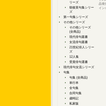
リーズ
品発
朝俊英句集シリー
イン
ズ
第一句集シリーズ
その他シリーズ
その他シリーズ
(全商品)
現代俳句叢書
女流俳句叢書
21世紀俳人シリー
ズ
12人集
受賞俳句選書
現代俳句女流シリーズ
句集
句集 (全商品)
単行本
全句集
合同句集
歳時記
私家版