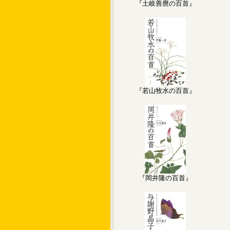
『土岐善麿の百首』
『若山牧水の百首』
『岡井隆の百首』