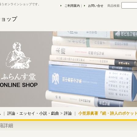
扱うオンラインショップです。
ご利用案内
｜
お問い合せ
商品検索
:
ショップ
ム
｜
評論・エッセイ・小説・戯曲
>
評論
｜
小笠原眞著『続・詩人のポケッ
籍詳細