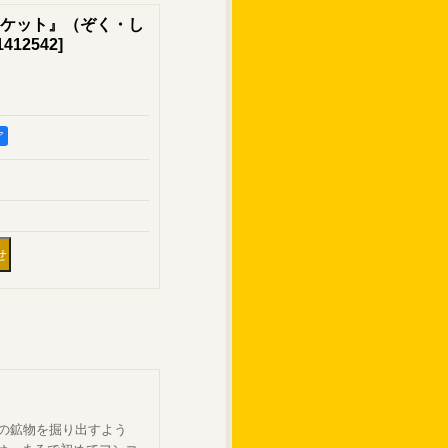
ケット』（ぞく・し
1412542
]
ア
知の鉱物を掘り出すよう