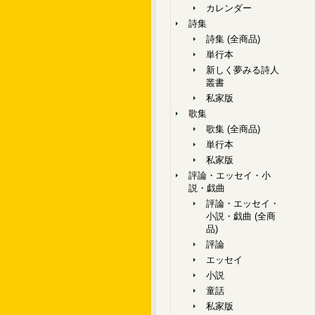
カレンダー
詩集
詩集 (全商品)
単行本
新しく夢みる詩人
叢書
私家版
歌集
歌集 (全商品)
単行本
私家版
評論・エッセイ・小
説・戯曲
評論・エッセイ・
小説・戯曲 (全商
品)
評論
エッセイ
小説
童話
私家版