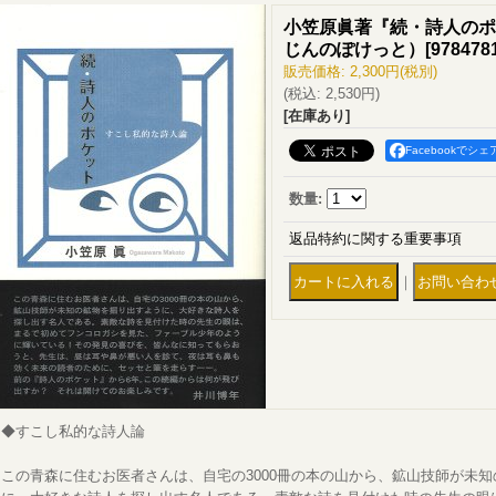
小笠原眞著『続・詩人のポ
じんのぽけっと）
[
978478
販売価格
:
2,300円
(税別)
(税込
:
2,530円
)
[在庫あり]
Facebookでシェ
数量
:
返品特約に関する重要事項
｜
◆すこし私的な詩人論
この青森に住むお医者さんは、自宅の3000冊の本の山から、鉱山技師が未