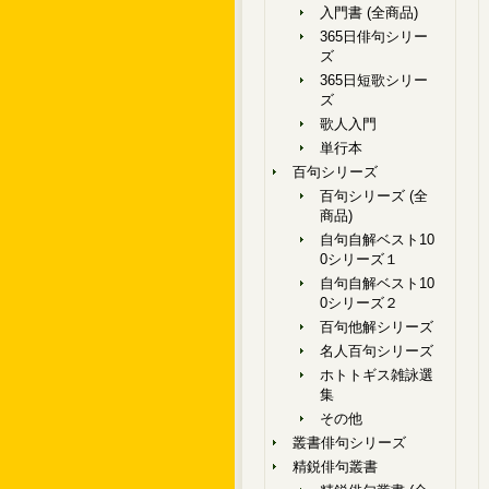
入門書 (全商品)
365日俳句シリー
ズ
365日短歌シリー
ズ
歌人入門
単行本
百句シリーズ
百句シリーズ (全
商品)
自句自解ベスト10
0シリーズ１
自句自解ベスト10
0シリーズ２
百句他解シリーズ
名人百句シリーズ
ホトトギス雑詠選
集
その他
叢書俳句シリーズ
精鋭俳句叢書