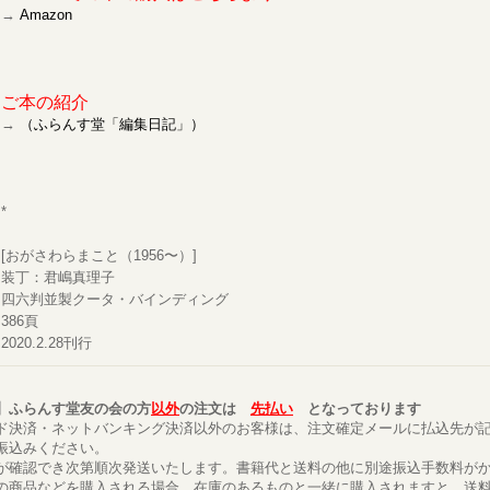
→
Amazon
ご本の紹介
→
（ふらんす堂「編集日記」）
*
[おがさわらまこと（1956〜）]
装丁：君嶋真理子
四六判並製クータ・バインディング
386頁
2020.2.28刊行
】ふらんす堂友の会の方
以外
の注文は
先払い
となっております
ド決済・ネットバンキング決済以外のお客様は、注文確定メールに払込先が
振込みください。
が確認でき次第順次発送いたします。書籍代と送料の他に別途振込手数料が
の商品などを購入される場合、在庫のあるものと一緒に購入されますと、送