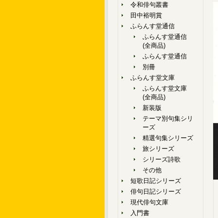
令和俳句叢書
田中裕明賞
ふらんす堂通信
ふらんす堂通信
(全商品)
ふらんす堂通信
別冊
ふらんす堂文庫
ふらんす堂文庫
(全商品)
新装版
テーマ別句集シリ
ーズ
精選句集シリーズ
旅シリーズ
シリーズ詩歌
その他
短歌日記シリーズ
俳句日記シリーズ
現代俳句文庫
入門書