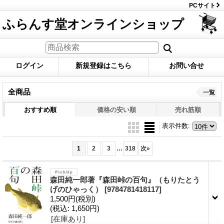
PCサイト
ふらんす堂オンラインショップ
ログイン
新規登録はこちら
お問い合せ
全商品
一覧
おすすめ順
価格の安い順
売れ筋順
表示件数
:
...
1
2
3
318
次
»
森田純一郎著『森田峠の百句』（もりたとう
げのひゃっく）
[9784781418117]
1,500円
(税別)
(税込
:
1,650円)
[在庫あり]