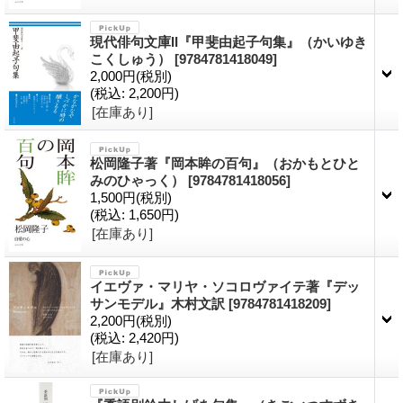
現代俳句文庫II『甲斐由起子句集』（かいゆき
こくしゅう）
[9784781418049]
2,000円
(税別)
(税込
:
2,200円)
[在庫あり]
松岡隆子著『岡本眸の百句』（おかもとひと
みのひゃっく）
[9784781418056]
1,500円
(税別)
(税込
:
1,650円)
[在庫あり]
イエヴァ・マリヤ・ソコロヴァイテ著『デッ
サンモデル』木村文訳
[9784781418209]
2,200円
(税別)
(税込
:
2,420円)
[在庫あり]