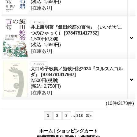
(税込
:
1,650円)
[在庫あり]
井上康明著『飯田蛇笏の百句』（いいだだこ
つのひゃっく）
[9784781417752]
1,500円
(税別)
(税込
:
1,650円)
[在庫あり]
大口玲子歌集／短歌日記2024『スルスムコル
ダ』
[9784781417967]
2,500円
(税別)
(税込
:
2,750円)
[在庫あり]
(10件/3179件)
...
1
2
3
318
次
»
ホーム
|
ショッピングカート