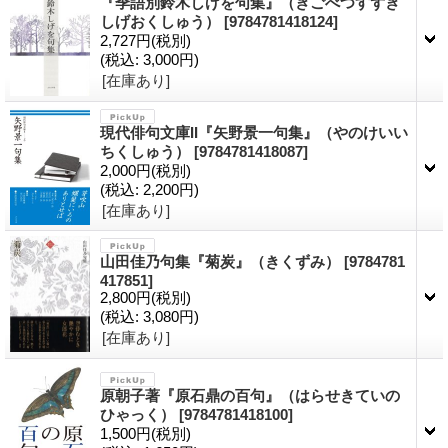
『季語別鈴木しげを句集』（きごべつすずき
しげおくしゅう）
[9784781418124]
2,727円
(税別)
(税込
:
3,000円)
[在庫あり]
現代俳句文庫II『矢野景一句集』（やのけいい
ちくしゅう）
[9784781418087]
2,000円
(税別)
(税込
:
2,200円)
[在庫あり]
山田佳乃句集『菊炭』（きくずみ）
[9784781
417851]
2,800円
(税別)
(税込
:
3,080円)
[在庫あり]
原朝子著『原石鼎の百句』（はらせきていの
ひゃっく）
[9784781418100]
1,500円
(税別)