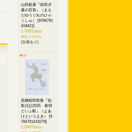
山田航著『前田夕
暮の百首』（まえ
だゆうぐれのひゃ
くしゅ）
[9784781
418421]
1,700円
(税別)
(税込
:
1,870円)
[在庫あり]
No.3
高橋睦郎歌集『短
歌日記2025 夜明
といふ駅』（よあ
けというえき）
[9
784781418278]
2,500円
(税別)