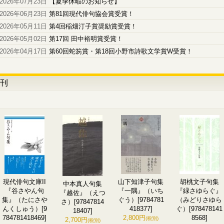
2026年07月23日
【夏季休暇のお知らせ】
2026年06月23日
第81回現代俳句協会賞受賞！
2026年05月11日
第4回稲畑汀子賞奨励賞受賞！
2026年05月02日
第17回 田中裕明賞受賞！
2026年04月17日
第60回蛇笏賞・第18回小野市詩歌文学賞W受賞！
刊
現代俳句文庫II
山下知津子句集
胡桃文子句集
中本真人句集
『谷さやん句
『一隅』（いち
『緑さゆらぐ』
『越佐』（えつ
集』（たにさや
ぐう）
[9784781
（みどりさゆら
さ）
[97847814
んくしゅう）
[9
418377]
ぐ）
[978478141
18407]
784781418469]
2,800円
8568]
(税別)
2,700円
(税別)