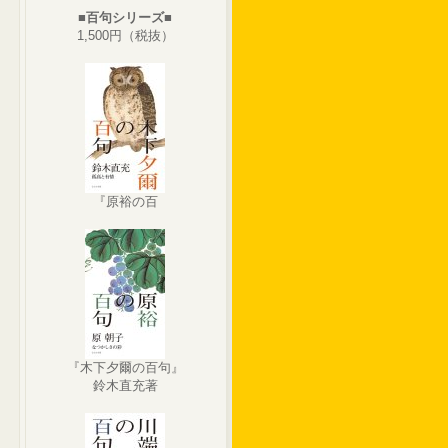
■百句シリーズ■
1,500円（税抜）
『原裕の百
『木下夕爾の百句』
鈴木直充著