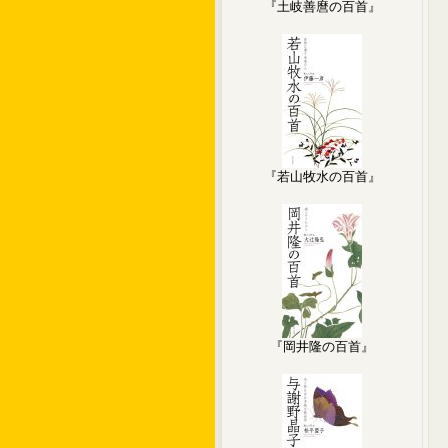
『土岐善麿の百首』
『若山牧水の百首』
『岡井隆の百首』