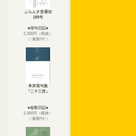
ふらんす堂通信
189号
■俳句日記■
2,200円（税抜）
◇最新刊◇
本井英句集
『二十三世』
■短歌日記■
2,000円（税抜）
◇最新刊◇