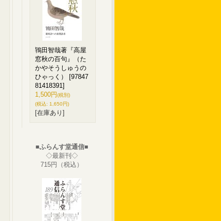
鴇田智哉著『高屋
窓秋の百句』（た
かやそうしゅうの
ひゃっく）
[97847
81418391]
1,500円
(税別)
(税込
:
1,650円)
[在庫あり]
■ふらんす堂通信■
◇最新刊◇
715円（税込）