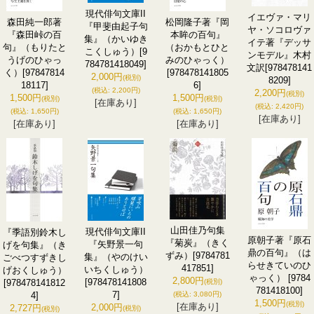
現代俳句文庫II
イエヴァ・マリ
森田純一郎著
松岡隆子著『岡
『甲斐由起子句
ヤ・ソコロヴァ
『森田峠の百
本眸の百句』
集』（かいゆき
イテ著『デッサ
句』（もりたと
（おかもとひと
こくしゅう）
[9
ンモデル』木村
うげのひゃっ
みのひゃっく）
784781418049]
文訳
[978478141
く）
[97847814
[978478141805
2,000円
(税別)
8209]
18117]
6]
(税込
:
2,200円)
2,200円
(税別)
1,500円
1,500円
(税別)
(税別)
[在庫あり]
(税込
:
2,420円)
(税込
:
1,650円)
(税込
:
1,650円)
[在庫あり]
[在庫あり]
[在庫あり]
山田佳乃句集
現代俳句文庫II
『季語別鈴木し
原朝子著『原石
『菊炭』（きく
『矢野景一句
げを句集』（き
鼎の百句』（は
ずみ）
[9784781
集』（やのけい
ごべつすずきし
らせきていのひ
417851]
いちくしゅう）
げおくしゅう）
ゃっく）
[9784
2,800円
[978478141808
[978478141812
(税別)
781418100]
7]
4]
(税込
:
3,080円)
1,500円
(税別)
[在庫あり]
2,000円
2,727円
(税別)
(税別)