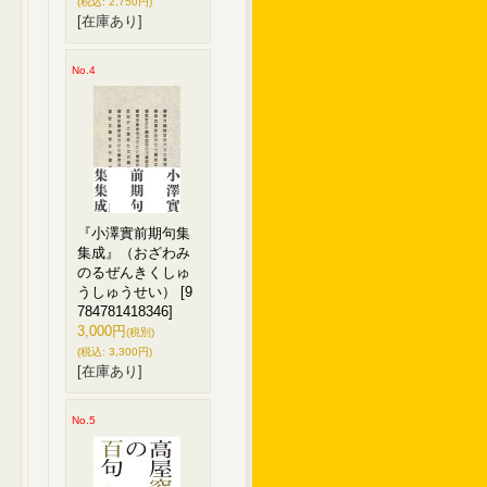
(税込
:
2,750円)
[在庫あり]
No.4
『小澤實前期句集
集成』（おざわみ
のるぜんきくしゅ
うしゅうせい）
[9
784781418346]
3,000円
(税別)
(税込
:
3,300円)
[在庫あり]
No.5