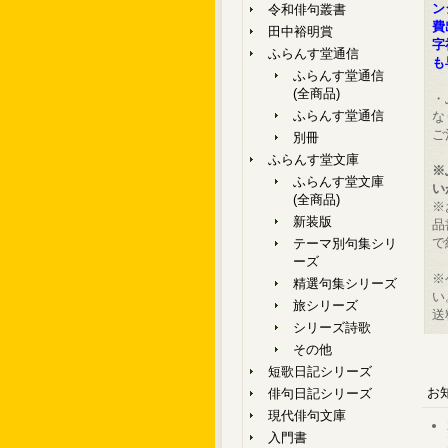
ン
令和俳句叢書
費
田中裕明賞
字
ふらんす堂通信
も
ふらんす堂通信
(全商品)
・
ふらんす堂通信
な
ご
別冊
ふらんす堂文庫
※
ふらんす堂文庫
い
(全商品)
※
新装版
品
で
テーマ別句集シリ
ーズ
※
精選句集シリーズ
い
旅シリーズ
送
シリーズ詩歌
その他
短歌日記シリーズ
お
俳句日記シリーズ
現代俳句文庫
入門書