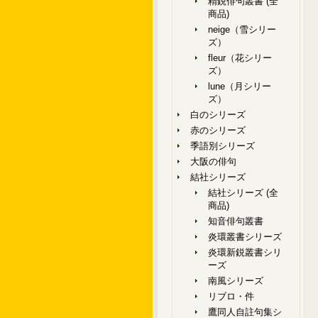
精鋭俳句叢書 (全
商品)
neige（雪シリー
ズ）
fleur（花シリー
ズ）
lune（月シリー
ズ）
白のシリーズ
赤のシリーズ
季語別シリーズ
大阪の俳句
結社シリーズ
結社シリーズ (全
商品)
知音俳句叢書
炎環叢書シリーズ
炎環新鋭叢書シリ
ーズ
南風シリーズ
リブロ・件
鷹同人自註句集シ