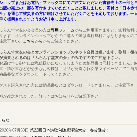
ショップまたはお電話・ファックスにてご注文いただいた書籍売上の一部と
出版の売上の一部を寄付させていただくことと致しました。寄付は「日本赤
社」を通じて被災者の方に届けさせていただくことを予定しております。一
早く復興されますようお祈り申し上げます。
ふらんす堂友の会会員の方は
専用フォーム
からご利用頂きますと、送料無料
ります。オンラインショップからのご購入の際は送料無料にはなりませんの
注意下さい。
こちらから
からご注文ください。
ふらんす堂友の会とオンラインショップのネット会員は違います。割引・後
が摘要されるのは「ふらんす堂友の会」のみですのでご注意下さい。
お届けする御本には私信扱いになってしまうため納品書は同封できません。
書・請求書などが必要なお客様は、商品が発送され次第マイページにてご自
納品書などをダウンロードしてください。
ゲスト購入された方には納品書などはダウンロードできません、ご注意下さ
。
料が改定されました。詳しくはお知らせをご確認下さい
知らせ
2026年07月30日
第22回日本詩歌句随筆評論大賞・各賞受賞！