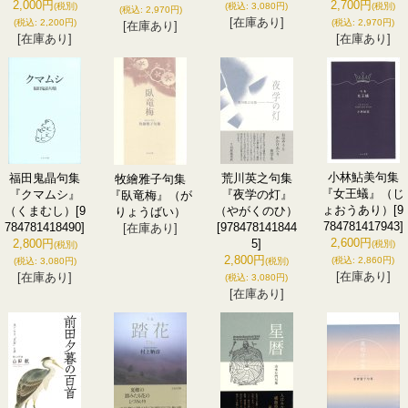
2,000円
2,700円
(税別)
(税込
:
3,080円)
(税別)
(税込
:
2,970円)
[在庫あり]
(税込
:
2,200円)
(税込
:
2,970円)
[在庫あり]
[在庫あり]
[在庫あり]
小林鮎美句集
福田鬼晶句集
荒川英之句集
牧繪雅子句集
『女王蟻』（じ
『クマムシ』
『夜学の灯』
『臥竜梅』（が
ょおうあり）
[9
（くまむし）
[9
（やがくのひ）
りょうばい）
784781417943]
784781418490]
[978478141844
[在庫あり]
2,600円
2,800円
5]
(税別)
(税別)
2,800円
(税込
:
2,860円)
(税込
:
3,080円)
(税別)
[在庫あり]
[在庫あり]
(税込
:
3,080円)
[在庫あり]