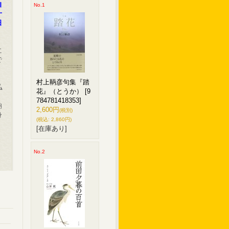
自
No.1
十
日
に
で
村上鞆彦句集『踏
払
花』（とうか）
[9
784781418353]
納
2,600円
(税別)
身
(税込
:
2,860円)
[在庫あり]
No.2