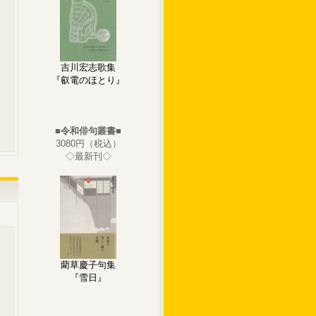
吉川宏志歌集
『叡電のほとり』
■令和俳句叢書■
3080円（税込）
◇最新刊◇
藺草慶子句集
『雪日』