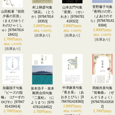
菅野馨子句集
村上鞆彦句集
山本左門句集
山田航著『前田
『夜明けの空』
『踏花』（とう
『星暦』（せい
夕暮の百首』
（よあけのそ
か）
[97847814
れき）
[9784781
（まえだゆうぐ
ら）
[978478141
18353]
418322]
れのひゃくし
8384]
2,600円
2,800円
(税別)
(税別)
ゅ）
[97847814
2,800円
(税別)
(税込
:
2,860円)
(税込
:
3,080円)
18421]
[在庫あり]
[在庫あり]
(税込
:
3,080円)
1,700円
[在庫あり]
(税別)
(税込
:
1,870円)
[在庫あり]
中津麻美句集
加藤国子句集
岡根尚美句集
泉本浩子・泉本
『青き扉』（あ
『ビーズの指
『前奏曲』（ぜ
剛男合同句集
おきとびら）
[9
輪』（びーずの
んそうきょく）
『二葉松』（に
784781418360]
ゆびわ）
[97847
[978478141816
ようまつ）
[978
2,800円
81418414]
2]
4781418452]
(税別)
2,700円
2,700円
2,700円
(税込
:
3,080円)
(税別)
(税別)
(税別)