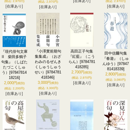
[在庫あり]
(税込
:
2,970円)
(税込
:
2,970円)
(税込
:
2,970円)
[在庫あり]
[在庫あり]
[在庫あり]
『小澤實前期句
高田正子句集
『現代俳句文庫
田中信爾句集
集集成』（おざ
『紅藍』（こう
II 柴田多鶴子
『春遊』（しゅ
わみのるぜんき
らん）
[9784781
句集』（しばた
んゆう）
[97847
くしゅうしゅう
418285]
たづこくしゅ
81418339]
せい）
[9784781
2,700円
う）
[97847814
(税別)
2,800円
(税別)
418346]
18216]
(税込
:
2,970円)
(税込
:
3,080円)
3,000円
2,000円
[在庫あり]
(税別)
(税別)
[在庫あり]
(税込
:
3,300円)
(税込
:
2,200円)
[在庫あり]
[在庫あり]