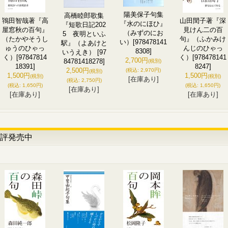
陽美保子句集
高橋睦郎歌集
鴇田智哉著『高
山田閏子著『深
『水のにほひ』
『短歌日記202
屋窓秋の百句』
見けん二の百
（みずのにお
5 夜明といふ
（たかやそうし
句』（ふかみけ
い）
[978478141
駅』（よあけと
ゅうのひゃっ
んじのひゃっ
8308]
いうえき）
[97
く）
[97847814
く）
[978478141
2,700円
84781418278]
(税別)
18391]
8247]
2,500円
(税込
:
2,970円)
(税別)
1,500円
1,500円
(税別)
(税別)
[在庫あり]
(税込
:
2,750円)
(税込
:
1,650円)
(税込
:
1,650円)
[在庫あり]
[在庫あり]
[在庫あり]
評発売中