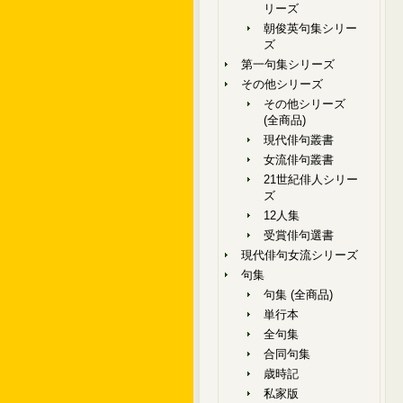
リーズ
朝俊英句集シリー
ズ
第一句集シリーズ
その他シリーズ
その他シリーズ
(全商品)
現代俳句叢書
女流俳句叢書
21世紀俳人シリー
ズ
12人集
受賞俳句選書
現代俳句女流シリーズ
句集
句集 (全商品)
単行本
全句集
合同句集
歳時記
私家版