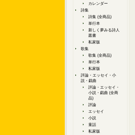
カレンダー
詩集
詩集 (全商品)
単行本
新しく夢みる詩人
叢書
私家版
歌集
歌集 (全商品)
単行本
私家版
評論・エッセイ・小
説・戯曲
評論・エッセイ・
小説・戯曲 (全商
品)
評論
エッセイ
小説
童話
私家版