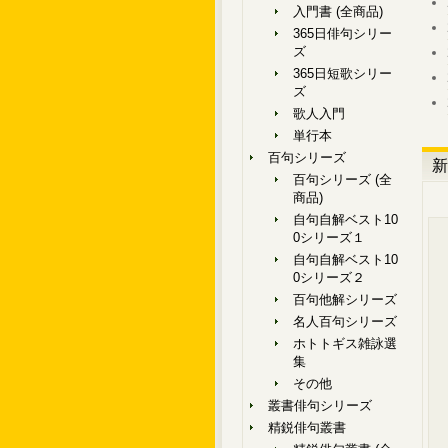
入門書 (全商品)
365日俳句シリー
ズ
365日短歌シリー
ズ
歌人入門
単行本
百句シリーズ
新
百句シリーズ (全
商品)
自句自解ベスト10
0シリーズ１
自句自解ベスト10
0シリーズ２
百句他解シリーズ
名人百句シリーズ
ホトトギス雑詠選
集
その他
叢書俳句シリーズ
精鋭俳句叢書