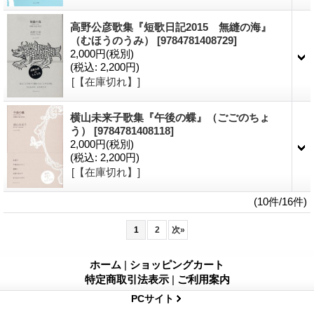
高野公彦歌集『短歌日記2015 無縫の海』
（むほうのうみ）
[9784781408729]
2,000円
(税別)
(税込
:
2,200円)
[【在庫切れ】]
横山未来子歌集『午後の蝶』（ごごのちょ
う）
[9784781408118]
2,000円
(税別)
(税込
:
2,200円)
[【在庫切れ】]
(10件/16件)
1
2
次
»
ホーム
|
ショッピングカート
特定商取引法表示
|
ご利用案内
PCサイト