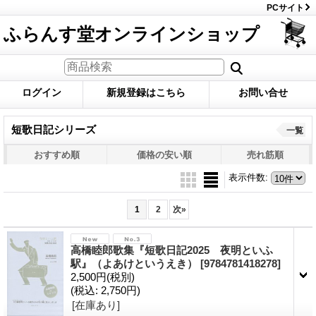
PCサイト
ふらんす堂オンラインショップ
ログイン
新規登録はこちら
お問い合せ
短歌日記シリーズ
一覧
おすすめ順
価格の安い順
売れ筋順
表示件数
:
1
2
次
»
高橋睦郎歌集『短歌日記2025 夜明といふ
駅』（よあけというえき）
[9784781418278]
2,500円
(税別)
(税込
:
2,750円)
[在庫あり]