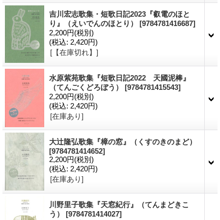
吉川宏志歌集・短歌日記2023『叡電のほと
り』（えいでんのほとり）
[9784781416687]
2,200円
(税別)
(税込
:
2,420円)
[【在庫切れ】]
水原紫苑歌集『短歌日記2022 天國泥棒』
（てんごくどろぼう）
[9784781415543]
2,200円
(税別)
(税込
:
2,420円)
[在庫あり]
大辻隆弘歌集『樟の窓』（くすのきのまど）
[9784781414652]
2,200円
(税別)
(税込
:
2,420円)
[在庫あり]
川野里子歌集『天窓紀行』（てんまどきこ
う）
[9784781414027]