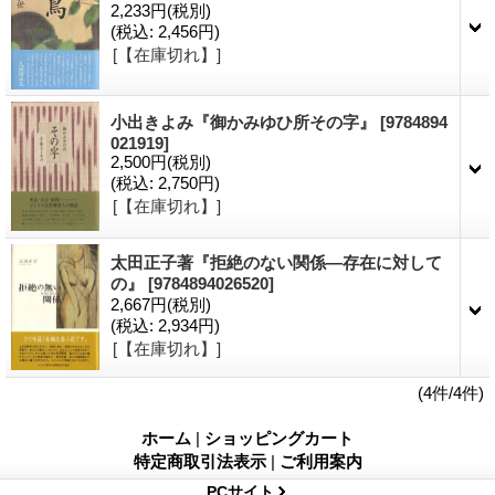
2,233円
(税別)
(税込
:
2,456円)
[【在庫切れ】]
小出きよみ『御かみゆひ所その字』
[9784894
021919]
2,500円
(税別)
(税込
:
2,750円)
[【在庫切れ】]
太田正子著『拒絶のない関係―存在に対して
の』
[9784894026520]
2,667円
(税別)
(税込
:
2,934円)
[【在庫切れ】]
(4件/4件)
ホーム
|
ショッピングカート
特定商取引法表示
|
ご利用案内
PCサイト