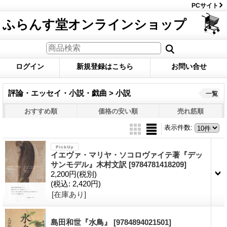
PCサイト
ふらんす堂オンラインショップ
ログイン
新規登録はこちら
お問い合せ
評論・エッセイ・小説・戯曲 > 小説
一覧
おすすめ順
価格の安い順
売れ筋順
表示件数
:
イエヴァ・マリヤ・ソコロヴァイテ著『デッ
サンモデル』木村文訳
[9784781418209]
2,200円
(税別)
(税込
:
2,420円)
[在庫あり]
島田和世『水鳥』
[9784894021501]