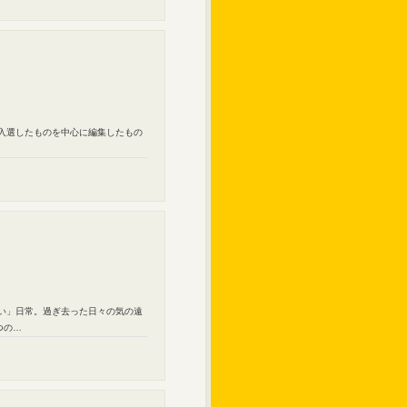
に入選したものを中心に編集したもの
ない」日常。過ぎ去った日々の気の遠
つの…