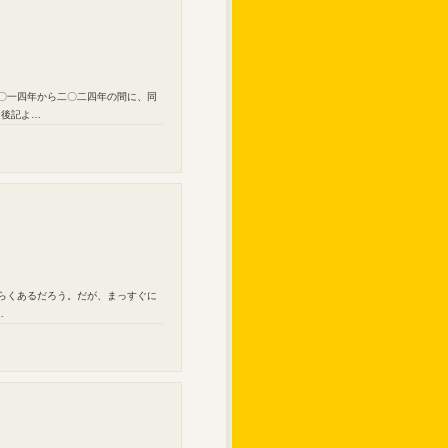
二〇一四年から二〇二四年の間に、同
（後記よ…
そらくあるだろう。だが、まっすぐに
…