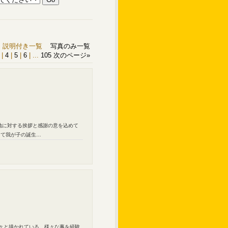
説明付き一覧
写真のみ一覧
|
4
|
5
|
6
|
...
105
次のページ
»
地に対する挨拶と感謝の意を込めて
して我が子の誕生…
々と描かれている。様々な事を経験