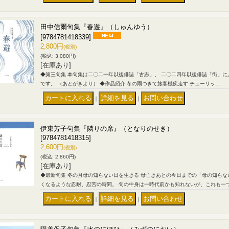
田中信爾句集『春遊』（しゅんゆう）
[9784781418339]
2,800円
(税別)
(税込
:
3,080円)
[在庫あり]
◆第三句集 本句集は二〇二一年以後俳誌「古志」、 二〇二四年以後俳誌「街」
です。 （あとがきより） ◆作品紹介 冬の雨つきて旅客機疾走す チューリッ…
｜
｜
伊東芳子句集『隣りの席』（となりのせき）
[9784781418315]
2,600円
(税別)
(税込
:
2,860円)
[在庫あり]
◆最新句集 冬の月母の知らない日を生きる 母亡きあとの今日までの「母の知ら
くなるような忍耐、忍苦の時間。 句の中身は一時代前かも知れないが、これも一
｜
｜