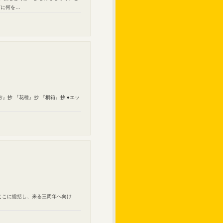
ぎに何を…
）
』抄 『花種』抄 『桐箱』抄 ●エッ
ここに総括し、来る三周年へ向け