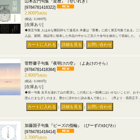
山本左門句集『星暦』（せいれき）
[9784781418322]
2,800円
(税別)
(税込
:
3,080円)
[在庫あり]
◆第五句集 人はみな横顔持ちて遠花火 本書は『星餐』に続く第五句集である。
人誌、新聞、雑誌等に発表した作品の中から三百八十余句を抽出して収録した。
｜
｜
菅野馨子句集『夜明けの空』（よあけのそら）
[9784781418384]
2,800円
(税別)
(税込
:
3,080円)
[在庫あり]
◆第一句集 全天を溢れて山の星涼し この先にも一筋縄にはいかないことが、お
澄んだまなざしのまま、豊かに涼やかに詠み進んで欲しい。 （序より・高田正子
｜
｜
加藤国子句集『ビーズの指輪』（びーずのゆびわ）
[9784781418414]
2,700円
(税別)