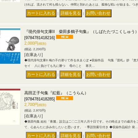
ければ、流されて何も残らない。仲間と別れたあとは、孤独な戦いが始まる。つ
｜
｜
『現代俳句文庫II 柴田多鶴子句集』（しばたたづこくしゅう
[9784781418216]
2,000円
(税別)
(税込
:
2,200円)
[在庫あり]
◆現代俳句文庫II 鳰の子の潜りて作る水ゑくぼ ●収録作品 句集『苗札』抄 『恵方
セイ 八に負けても九に勝つ 母のこと 寒天…
｜
｜
高田正子句集『紅藍』（こうらん）
[9784781418285]
2,700円
(税別)
(税込
:
2,970円)
[在庫あり]
◆第四句集 結社「青麗」設立は二〇二三年八月十日です。その時点までの歳月を
て、心あらたに歩み出したいと思います。 ・季語別索引付き ◆収録作品紹介 発…
｜
｜