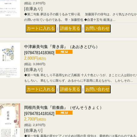
(税込
:
2,970円)
[在庫あり]
◆第二句集 夢語る子の眼うるみて帰り花 加藤国子の俳句は、さり気なさのなか
の潤いが出ているのである。 帯・加藤哲也 ◆自選十五句 銀漢は…
｜
｜
中津麻美句集『青き扉』（あおきとびら）
[9784781418360]
2,800円
(税別)
(税込
:
3,080円)
[在庫あり]
◆第一句集 草むしり不器用なれど几帳面 十人十色というが、まことに人は顔かた
もしろい。 草むしりに限らず、みるからに不器用に見えながら、 しかしその…
｜
｜
岡根尚美句集『前奏曲』（ぜんそうきょく）
[9784781418162]
2,700円
(税別)
(税込
:
2,970円)
[在庫あり]
◆第一句集 薔薇の芽やピアノが止めば雨の音 俳句は、最終的には孤のものであ