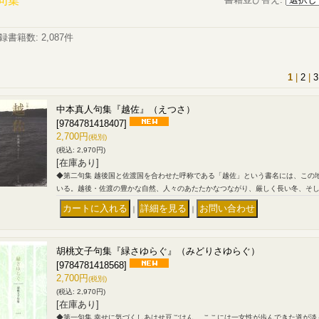
句集
録書籍数
:
2,087件
1
|
2
|
3
中本真人句集『越佐』（えつさ）
[9784781418407]
2,700円
(税別)
(税込
:
2,970円)
[在庫あり]
◆第二句集 越後国と佐渡国を合わせた呼称である「越佐」という書名には、この
いる。越後・佐渡の豊かな自然、人々のあたたかなつながり、厳しく長い冬、そ
｜
｜
胡桃文子句集『緑さゆらぐ』（みどりさゆらぐ）
[9784781418568]
2,700円
(税別)
(税込
:
2,970円)
[在庫あり]
◆第一句集 幸せに気づくしあはせ豆ごはん ここには一女性が歩んできた道が淡