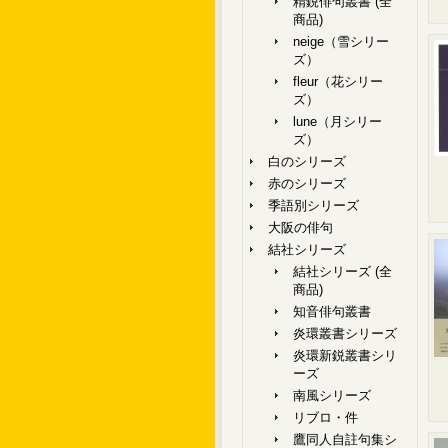
精鋭俳句叢書 (全
商品)
neige（雪シリー
ズ）
fleur（花シリー
ズ）
lune（月シリー
ズ）
白のシリーズ
赤のシリーズ
季語別シリーズ
大阪の俳句
結社シリーズ
結社シリーズ (全
商品)
知音俳句叢書
炎環叢書シリーズ
炎環新鋭叢書シリ
ーズ
南風シリーズ
リブロ・件
鷹同人自註句集シ