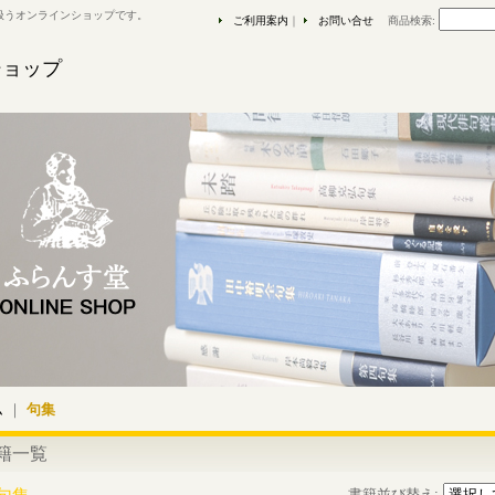
扱うオンラインショップです。
ご利用案内
｜
お問い合せ
商品検索
:
ショップ
ム
｜
句集
籍一覧
書籍並び替え
: