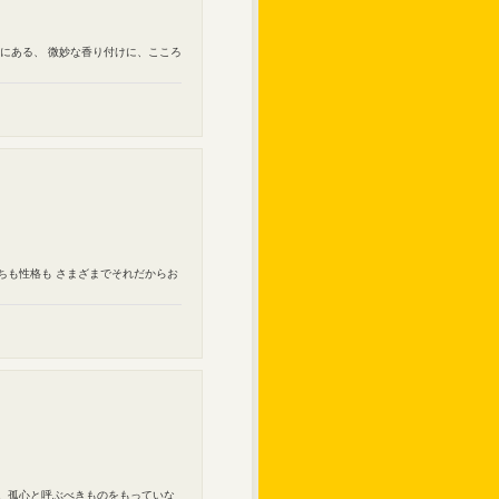
にある、 微妙な香り付けに、こころ
ちも性格も さまざまでそれだからお
る。孤心と呼ぶべきものをもっていな