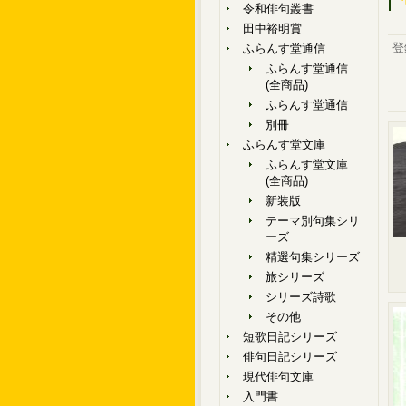
令和俳句叢書
田中裕明賞
登
ふらんす堂通信
ふらんす堂通信
(全商品)
ふらんす堂通信
別冊
ふらんす堂文庫
ふらんす堂文庫
(全商品)
新装版
テーマ別句集シリ
ーズ
精選句集シリーズ
旅シリーズ
シリーズ詩歌
その他
短歌日記シリーズ
俳句日記シリーズ
現代俳句文庫
入門書