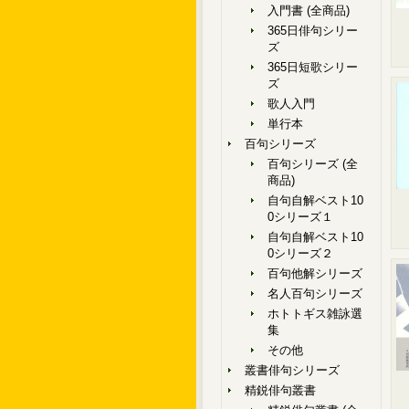
入門書 (全商品)
365日俳句シリー
ズ
365日短歌シリー
ズ
歌人入門
単行本
百句シリーズ
百句シリーズ (全
商品)
自句自解ベスト10
0シリーズ１
自句自解ベスト10
0シリーズ２
百句他解シリーズ
名人百句シリーズ
ホトトギス雑詠選
集
その他
叢書俳句シリーズ
精鋭俳句叢書