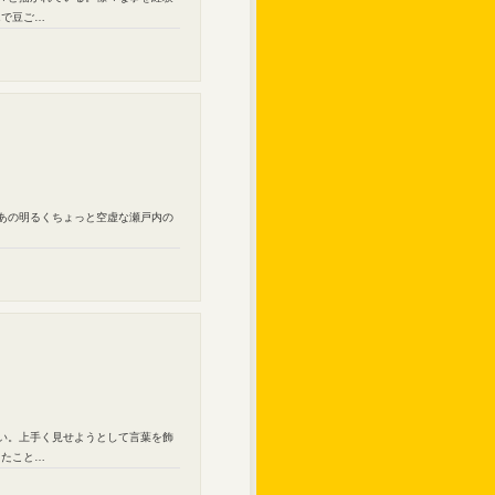
んで豆ご…
。あの明るくちょっと空虚な瀬戸内の
ない。上手く見せようとして言葉を飾
ったこと…