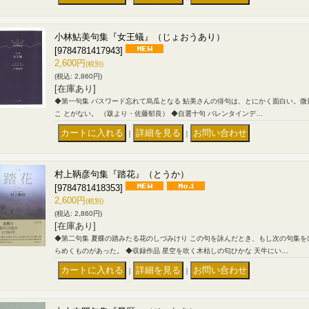
小林鮎美句集『女王蟻』（じょおうあり）
[9784781417943]
2,600円
(税別)
(税込
:
2,860円)
[在庫あり]
◆第一句集 パスワード忘れて烏瓜となる 鮎美さんの俳句は、とにかく面白い。
こ とがない。 （跋より・佐藤郁良） ◆自選十句 バレンタインデ…
｜
｜
村上鞆彦句集『踏花』（とうか）
[9784781418353]
2,600円
(税別)
(税込
:
2,860円)
[在庫あり]
◆第二句集 夏蝶の踏みたる花のしづみけり この句を詠んだとき、もし次の句集
らめくものがあった。 ◆収録作品 星空を吹く木枯しの匂ひかな 天牛にい…
｜
｜