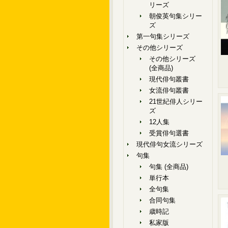
リーズ
朝俊英句集シリー
ズ
第一句集シリーズ
その他シリーズ
その他シリーズ
(全商品)
現代俳句叢書
女流俳句叢書
21世紀俳人シリー
ズ
12人集
受賞俳句選書
現代俳句女流シリーズ
句集
句集 (全商品)
単行本
全句集
合同句集
歳時記
私家版