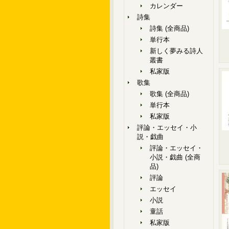
カレンダー
詩集
詩集 (全商品)
単行本
新しく夢みる詩人
叢書
私家版
歌集
歌集 (全商品)
単行本
私家版
評論・エッセイ・小
説・戯曲
評論・エッセイ・
小説・戯曲 (全商
品)
評論
エッセイ
小説
童話
私家版