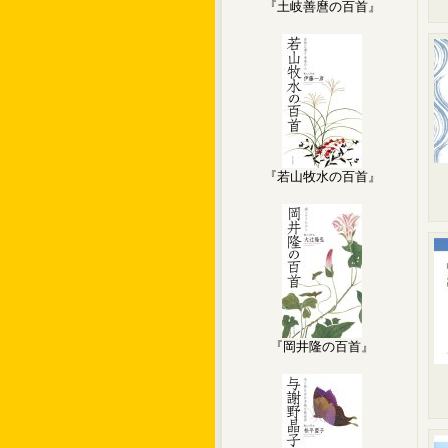
『土岐善麿の百首』
『若山牧水の百首』
『岡井隆の百首』