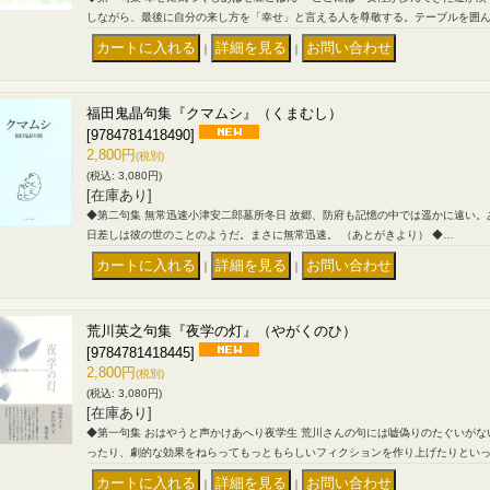
しながら、最後に自分の来し方を「幸せ」と言える人を尊敬する。テーブルを囲
｜
｜
福田鬼晶句集『クマムシ』（くまむし）
[9784781418490]
2,800円
(税別)
(税込
:
3,080円)
[在庫あり]
◆第二句集 無常迅速小津安二郎墓所冬日 故郷、防府も記憶の中では遥かに遠い
日差しは彼の世のことのようだ。まさに無常迅速。 （あとがきより） ◆…
｜
｜
荒川英之句集『夜学の灯』（やがくのひ）
[9784781418445]
2,800円
(税別)
(税込
:
3,080円)
[在庫あり]
◆第一句集 おはやうと声かけあへり夜学生 荒川さんの句には嘘偽りのたぐいが
ったり、劇的な効果をねらってもっともらしいフィクションを作り上げたりとい
｜
｜