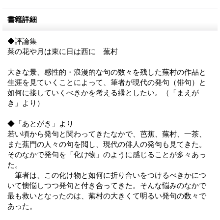
書籍詳細
◆評論集
菜の花や月は東に日は西に 蕪村
大きな景、感性的・浪漫的な句の数々を残した蕪村の作品と
生涯を見ていくことによって、筆者が現代の発句（俳句）と
如何に接していくべきかを考える縁としたい。（「まえが
き」より）
◆「あとがき」より
若い頃から発句と関わってきたなかで、芭蕉、蕪村、一茶、
また蕉門の人々の句を閲し、現代の俳人の発句も見てきた。
そのなかで発句を「化け物」のように感じることが多々あっ
た。
筆者は、この化け物と如何に折り合いをつけるべきかにつ
いて懊悩しつつ発句と付き合ってきた。そんな悩みのなかで
最も救いとなったのは、蕪村の大きくて明るい発句の数々で
あった。