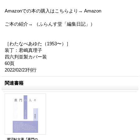
Amazonでの本の購入はこちらより→ Amazon
ご本の紹介→ （ふらんす堂「編集日記」）
［わたなべあゆた（1953〜）］
装丁：君嶋真理子
四六判並製カバー装
60頁
2022/02/23刊行
関連書籍
渡辺鮎太著『蕉門の人々─その発句と生涯』（しょうもんのひとびと――そのほっくとしょうがい）