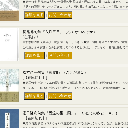
◆第一句集 切り株は大地の一部雀の子 母は師と呼ばれる人間ではありませんで
世界への導師であったと言えましょう。切り株の句は私にそんなことを思い出さ
｜
長尾博句集『六月三日』（ろくがつみっか）
[在庫あり]
※私家版の購入希望は一度お問い合わせ下さい ◆第一句集 知りつくす潮の干満海
しの豊かさを実感するのは実際に句作をするときばかりではなく、名句に接して
｜
松本余一句集『言霊II』（ことだま２）
[【在庫切れ】]
◆第三句集 パティシエの帽の高さに初蝶来 私にとって俳句は迷路のようだ。そ
在である。これは私と読み手の感性の共有なのかも知れない。旅遍路の同行二人
｜
砥田隆次句集『因達の里（四）』（いだてのさと（４））
[【在庫切れ】]
◆第四句集 新型コロナウイルス感染者が日本では少なくなっているが、世界では