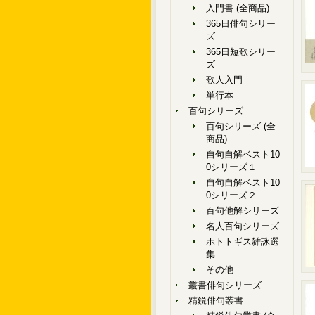
入門書 (全商品)
365日俳句シリー
ズ
365日短歌シリー
ズ
歌人入門
単行本
百句シリーズ
百句シリーズ (全
商品)
自句自解ベスト10
0シリーズ１
自句自解ベスト10
0シリーズ２
百句他解シリーズ
名人百句シリーズ
ホトトギス雑詠選
集
その他
叢書俳句シリーズ
精鋭俳句叢書