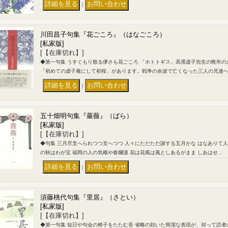
｜
川田昌子句集『花ごころ』（はなごころ）
[私家版]
[【在庫切れ】]
◆第一句集 うすぐもり散る儚さも花ごころ 「ホトトギス」高濱虚子先生の晩年
「初めての虚子庵にして初桜」があります。戦争の余波で亡くなった三人の兄達
｜
五十畑明句集『薔薇』（ばら）
[私家版]
[【在庫切れ】]
◆句集 三月尽支へられつつ支へつつ 人々にただただ謝する五月かな はなありて
の秋はわが宝 福岡の人の気概や春爛漫 花は花風は風としあるがまま しあはせ…
｜
須藤桃代句集『里居』（さとい）
[私家版]
[【在庫切れ】]
◆第一句集 短日や句会の椅子をたたむ音 省略の効いた簡潔な表現が、却って読