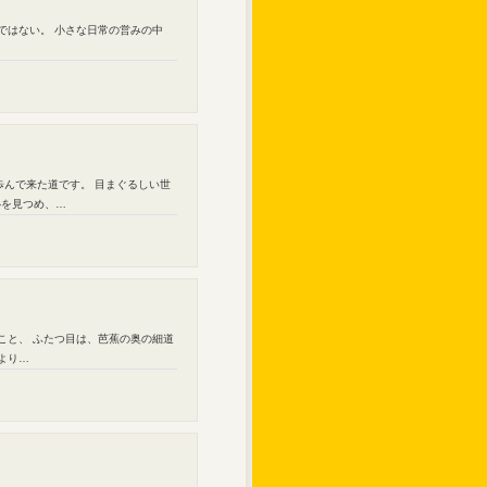
ではない。 小さな日常の営みの中
歩んで来た道です。 目まぐるしい世
心を見つめ、…
こと、 ふたつ目は、芭蕉の奥の細道
より…