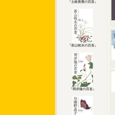
『土岐善麿の百首』
『若山牧水の百首』
『岡井隆の百首』