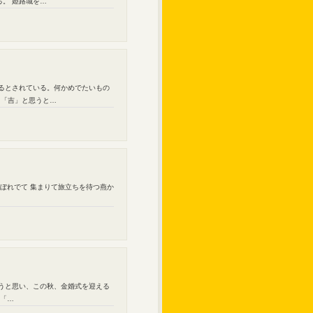
。 姫路城を…
あるとされている。何かめでたいもの
も「吉」と思うと…
こぼれでて 集まりて旅立ちを待つ燕か
ろうと思い、この秋、金婚式を迎える
堂「…