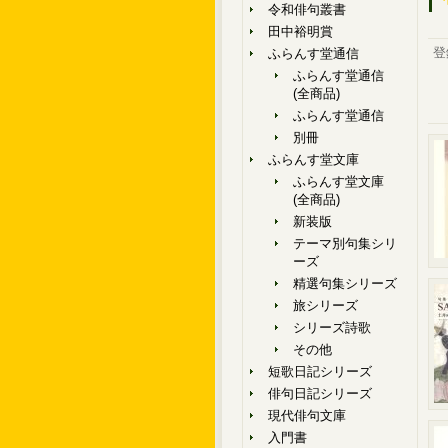
令和俳句叢書
田中裕明賞
登
ふらんす堂通信
ふらんす堂通信
(全商品)
ふらんす堂通信
別冊
ふらんす堂文庫
ふらんす堂文庫
(全商品)
新装版
テーマ別句集シリ
ーズ
精選句集シリーズ
旅シリーズ
シリーズ詩歌
その他
短歌日記シリーズ
俳句日記シリーズ
現代俳句文庫
入門書