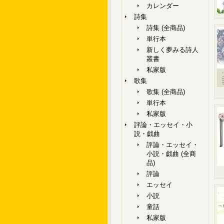
カレンダー
詩集
詩集 (全商品)
単行本
新しく夢みる詩人
叢書
私家版
歌集
歌集 (全商品)
単行本
私家版
評論・エッセイ・小
説・戯曲
評論・エッセイ・
小説・戯曲 (全商
品)
評論
エッセイ
小説
童話
私家版