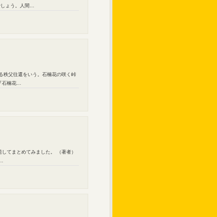
でしょう。人間…
える秩父往還をいう。石楠花の咲く峠
『石楠花…
題してまとめてみました。 （著者）
…