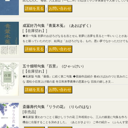
四九九万人。 毎朝、八丈岩山（一七二ｍ）の山頂でラジオ体操を十人余でしている
｜
成冨好乃句集『青葉木菟』（あおばずく）
[【在庫切れ】]
◆第一句集 初夢のおぼろげなるを吉とせん 初夢に吉夢を見ると一年いいことが
をと願っていたのだが、結局は「おぼろげなる」もの。悪い夢でなかっただけで
｜
五十畑明句集『百景』（ひゃっけい）
[【在庫切れ】]
◆私家版 句集『薔薇』に続く第二句集 ◆収録作品紹介 春めけばおのづと笑みの
な 霜柱小石突上げ畑の道 冬日和来季農事の思案かな 旧友の嬉しき文…
｜
斎藤壽代句集『リラの花』（りらのはな）
[非売品]
◆私家版 愛わかつごとく賜ひしリラの花 三年程前から、三人の娘達に句集を作
機会に出版することを決めました。 （あとがきより） ご本の紹介→ （ふらんす