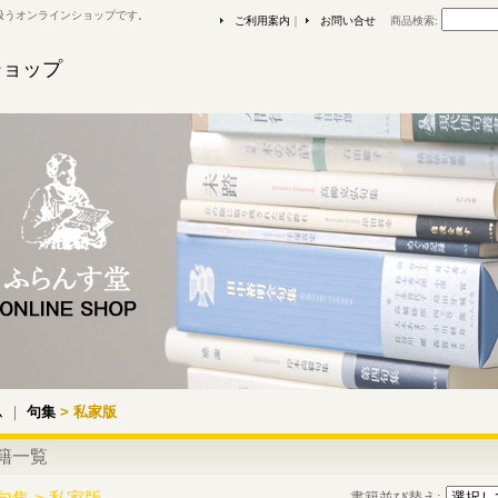
扱うオンラインショップです。
ご利用案内
｜
お問い合せ
商品検索
:
ショップ
ム
｜
句集
> 私家版
籍一覧
書籍並び替え
: