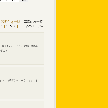
説明付き一覧
写真のみ一覧
|
3
|
4
|
5
|
6
|
...
8
次のページ
»
る。雅子さんは、ここまで常に最初の
作精進を…
象を詠んだ清新な句に逢うことができ
…