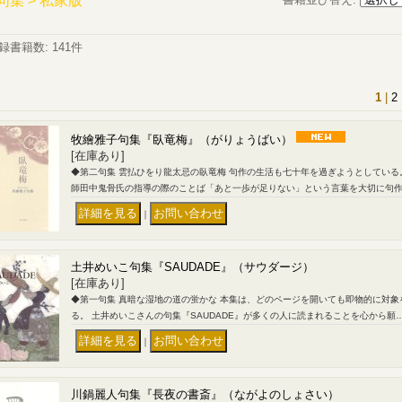
句集 > 私家版
録書籍数
:
141件
1
|
2
牧繪雅子句集『臥竜梅』（がりょうばい）
[在庫あり]
◆第二句集 雲払ひをり龍太忌の臥竜梅 句作の生活も七十年を過ぎようとしてい
師田中鬼骨氏の指導の際のことば「あと一歩が足りない」という言葉を大切に句
｜
土井めいこ句集『SAUDADE』（サウダージ）
[在庫あり]
◆第一句集 真暗な湿地の道の蛍かな 本集は、どのページを開いても即物的に対
る。 土井めいこさんの句集『SAUDADE』が多くの人に読まれることを心から願
｜
川鍋麗人句集『長夜の書斎』（ながよのしょさい）