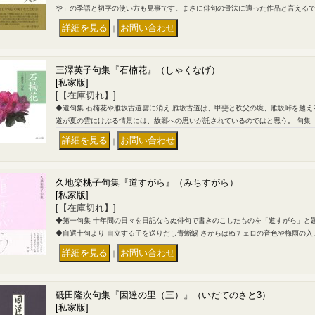
や」の季語と切字の使い方も見事です。まさに俳句の骨法に適った作品と言える
｜
三澤英子句集『石楠花』（しゃくなげ）
[私家版]
[【在庫切れ】]
◆遺句集 石楠花や雁坂古道雲に消え 雁坂古道は、甲斐と秩父の境、雁坂峠を越
道が夏の雲にけぶる情景には、故郷への思いが託されているのではと思う。 句集
｜
久地楽桃子句集『道すがら』（みちすがら）
[私家版]
[【在庫切れ】]
◆第一句集 十年間の日々を日記ならぬ俳句で書きのこしたものを「道すがら」と
◆自選十句より 自立する子を送りだし青蜥蜴 さからはぬチェロの音色や梅雨の入
｜
砥田隆次句集『因達の里（三）』（いだてのさと3）
[私家版]