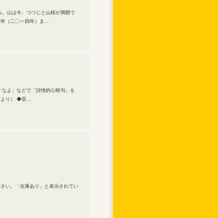
る。山は今、つつじと山桜が満開で
六年（二〇一四年）ま…
ぐなよ」などで「詩情的心映句」を
より） ◆収…
下さい。「在庫あり」と表示されてい