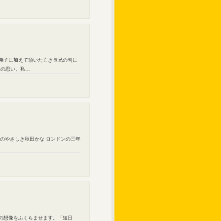
の弟子に加えて頂いた亡き長兄の句に
への思い、私…
人のやさしき秋田かな ロンドンの三年
者の想像をふくらませます。「短日