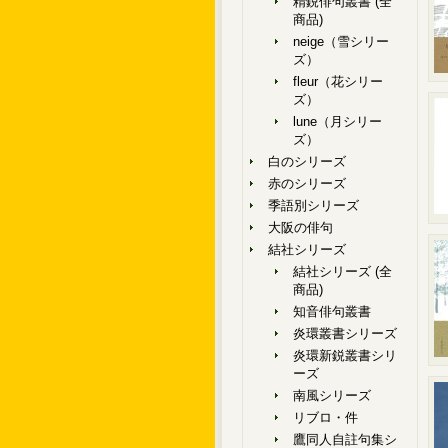
精鋭俳句叢書 (全
商品)
neige（雪シリー
ズ）
fleur（花シリー
ズ）
lune（月シリー
ズ）
白のシリーズ
赤のシリーズ
季語別シリーズ
大阪の俳句
結社シリーズ
結社シリーズ (全
商品)
知音俳句叢書
炎環叢書シリーズ
炎環新鋭叢書シリ
ーズ
南風シリーズ
リブロ・件
鷹同人自註句集シ