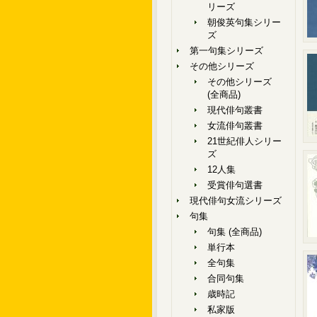
リーズ
朝俊英句集シリー
ズ
第一句集シリーズ
その他シリーズ
その他シリーズ
(全商品)
現代俳句叢書
女流俳句叢書
21世紀俳人シリー
ズ
12人集
受賞俳句選書
現代俳句女流シリーズ
句集
句集 (全商品)
単行本
全句集
合同句集
歳時記
私家版