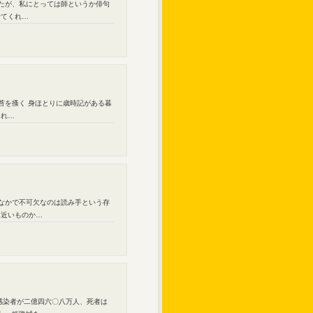
したが、私にとっては師というか俳句
せてくれ…
苔を搔く 身ほとりに歳時記がある暮
それ…
のなかで不可欠なのは読み手という存
に近いものか…
感染者が二億四六〇八万人、死者は