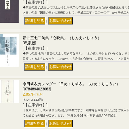
[【在庫切れ】]
◆第三句集 八丈岩山の頂上からは平成二七年三月に修復された白い姫路城も見え
ある。句集『因達の里』の三冊目として、平成二二年（二〇一〇年）から平成二
｜
新井三七二句集『心映集』（しんえいしゅう）
[私家版]
[【在庫切れ】]
◆第七句集 名句「雪雲の天より暗き沼なりき」「木の葉ふりやまずいそぐないそ
目標にするようになった。これからも「詩情的心映句」に頑張りたい。（あと書き
｜
永田耕衣カレンダー『日めくり耕衣』（ひめくりこうい）
[9784894023083]
2,857円
(税別)
(税込
:
3,143円)
[【在庫切れ】]
［在庫僅か］と表示される商品はお手数ですが、在庫をお問合せいただきご購入
ても品切れの場合がございます。 [中身を見る] 永田耕衣 生誕100年記念! …
｜