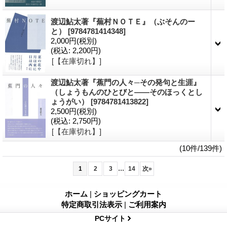
渡辺鮎太著『蕪村ＮＯＴＥ』（ぶそんのー
と）
[9784781414348]
2,000円
(税別)
(税込
:
2,200円)
[【在庫切れ】]
渡辺鮎太著『蕉門の人々─その発句と生涯』
（しょうもんのひとびと――そのほっくとし
ょうがい）
[9784781413822]
2,500円
(税別)
(税込
:
2,750円)
[【在庫切れ】]
(10件/139件)
...
1
2
3
14
次
»
ホーム
|
ショッピングカート
特定商取引法表示
|
ご利用案内
PCサイト