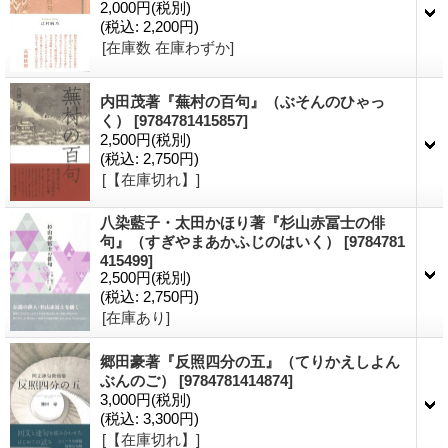
2,000円
(税別)
(税込
:
2,200円)
[在庫数 在庫わずか]
内田茂著『蕪村の百句』（ぶそんのひゃっ
く）
[9784781415857]
2,500円
(税別)
(税込
:
2,750円)
[【在庫切れ】]
八染藍子・太田かほり著『杉山赤冨士の俳
句』（すぎやまあかふじのはいく）
[9784781
415499]
2,500円
(税別)
(税込
:
2,750円)
[在庫あり]
郷田豪著『反照四分の五』（てりかえしよん
ぶんのご）
[9784781414874]
3,000円
(税別)
(税込
:
3,300円)
[【在庫切れ】]