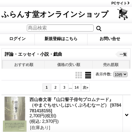
PCサイト
ふらんす堂オンラインショップ
ログイン
新規登録はこちら
お問い合せ
評論・エッセイ・小説・戯曲
一覧
おすすめ順
価格の安い順
売れ筋順
表示件数
:
...
1
2
3
14
次
»
西山春文著『山口誓子俳句プロムナード』
（やまぐちせいしはいくぷろむなーど）
[9784
781418155]
2,700円
(税別)
(税込
:
2,970円)
[在庫あり]