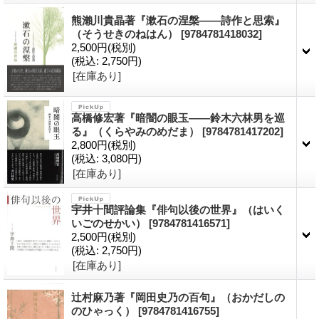
熊瀨川貴晶著『漱石の涅槃――詩作と思索』
（そうせきのねはん）
[9784781418032]
2,500円
(税別)
(税込
:
2,750円)
[在庫あり]
高橋修宏著『暗闇の眼玉――鈴木六林男を巡
る』（くらやみのめだま）
[9784781417202]
2,800円
(税別)
(税込
:
3,080円)
[在庫あり]
宇井十間評論集『俳句以後の世界』（はいく
いごのせかい）
[9784781416571]
2,500円
(税別)
(税込
:
2,750円)
[在庫あり]
辻村麻乃著『岡田史乃の百句』（おかだしの
のひゃっく）
[9784781416755]