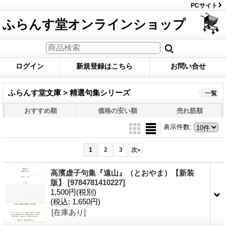
PCサイト
ふらんす堂オンラインショップ
ログイン
新規登録はこちら
お問い合せ
ふらんす堂文庫 > 精選句集シリーズ
一覧
おすすめ順
価格の安い順
売れ筋順
表示件数
:
1
2
3
次
»
高濱虚子句集『遠山』（とおやま）【新装
版】
[9784781410227]
1,500円
(税別)
(税込
:
1,650円)
[在庫あり]