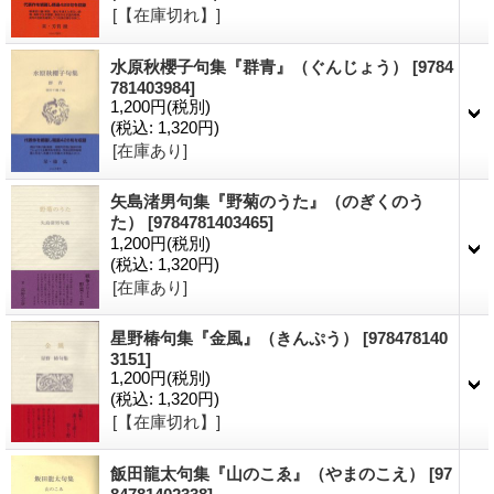
[【在庫切れ】]
水原秋櫻子句集『群青』（ぐんじょう）
[9784
781403984]
1,200円
(税別)
(税込
:
1,320円)
[在庫あり]
矢島渚男句集『野菊のうた』（のぎくのう
た）
[9784781403465]
1,200円
(税別)
(税込
:
1,320円)
[在庫あり]
星野椿句集『金風』（きんぷう）
[978478140
3151]
1,200円
(税別)
(税込
:
1,320円)
[【在庫切れ】]
飯田龍太句集『山のこゑ』（やまのこえ）
[97