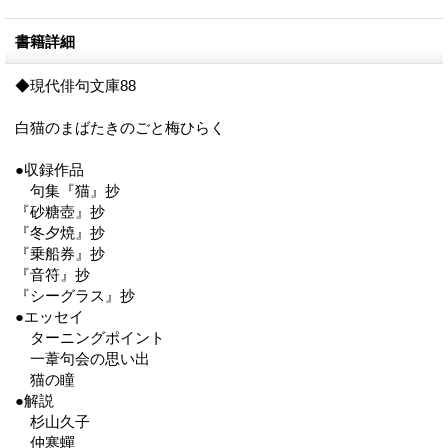
書籍詳細
◆現代俳句文庫88
白猫のまばたきのごと梅ひらく
●収録作品
句集『猫』抄
『砂糖壺』抄
『冬夕焼』抄
『乗船券』抄
『音符』抄
『シーグラス』抄
●エッセイ
ターニングポイント
一葦句会の思い出
猫の瞳
●解説
杉山久子
仲寒蟬