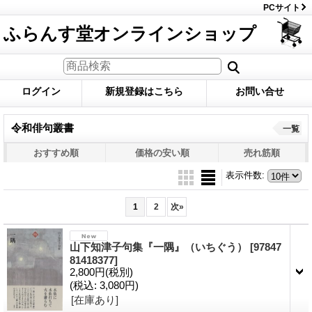
PCサイト
ふらんす堂オンラインショップ
ログイン
新規登録はこちら
お問い合せ
令和俳句叢書
一覧
おすすめ順
価格の安い順
売れ筋順
表示件数
:
1
2
次
»
山下知津子句集『一隅』（いちぐう）
[97847
81418377]
2,800円
(税別)
(税込
:
3,080円)
[在庫あり]