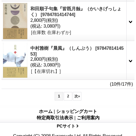
和田順子句集『皆既月蝕』（かいきげっしょ
く）
[9784781414744]
2,800円
(税別)
(税込
:
3,080円)
[在庫数 在庫わずか]
中村雅樹『晨風』（しんぷう）
[97847814145
53]
2,800円
(税別)
(税込
:
3,080円)
[【在庫切れ】]
(10件/17件)
1
2
次
»
ホーム
|
ショッピングカート
特定商取引法表示
|
ご利用案内
PCサイト
Copyright (C) 2008 Furansudo Ltd. All Rights Reserved.