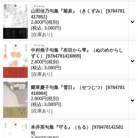
山田佳乃句集『菊炭』（きくずみ）
[9784781
417851]
2,800円
(税別)
(税込
:
3,080円)
[在庫あり]
中村堯子句集『布目から雫』（ぬのめからし
ずく）
[9784781416809]
2,800円
(税別)
(税込
:
3,080円)
[在庫あり]
藺草慶子句集『雪日』（せつじつ）
[9784781
416984]
2,800円
(税別)
(税込
:
3,080円)
[在庫あり]
本井英句集『守る』（もる）
[978478141581
9]