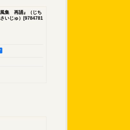
風集 再誦』（じち
さいじゅ）
[
9784781
ア