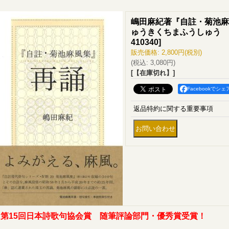
嶋田麻紀著『自註・菊池麻
ゅうきくちまふうしゅう 
410340
]
販売価格
:
2,800円
(税別)
(税込
:
3,080円
)
[【在庫切れ】]
Facebookでシェ
返品特約に関する重要事項
第15回日本詩歌句協会賞 随筆評論部門・優秀賞受賞！