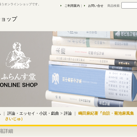
扱うオンラインショップです。
ご利用案内
｜
お問い合せ
商品検索
:
ショップ
ム
｜
評論・エッセイ・小説・戯曲
>
評論
｜
嶋田麻紀著『自註・菊池麻風集
う さいじゅ）
籍詳細