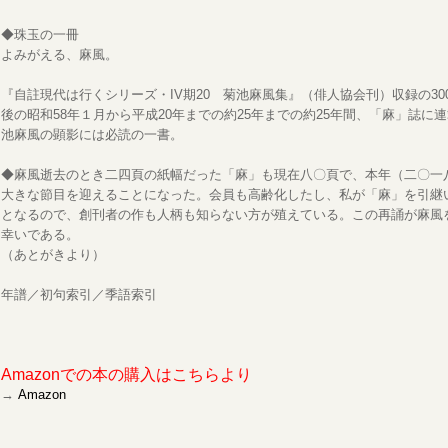
◆珠玉の一冊
よみがえる、麻風。
『自註現代は行くシリーズ・IV期20 菊池麻風集』（俳人協会刊）収録の3
後の昭和58年１月から平成20年までの約25年までの約25年間、「麻」誌に
池麻風の顕影には必読の一書。
◆麻風逝去のとき二四頁の紙幅だった「麻」も現在八〇頁で、本年（二〇一
大きな節目を迎えることになった。会員も高齢化したし、私が「麻」を引継
となるので、創刊者の作も人柄も知らない方が殖えている。この再誦が麻風
幸いである。
（あとがきより）
年譜／初句索引／季語索引
Amazonでの本の購入はこちらより
→
Amazon