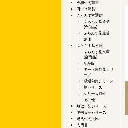
令和俳句叢書
田中裕明賞
ふらんす堂通信
ふらんす堂通信
(全商品)
ふらんす堂通信
別冊
ふらんす堂文庫
ふらんす堂文庫
(全商品)
新装版
テーマ別句集シリ
ーズ
精選句集シリーズ
旅シリーズ
シリーズ詩歌
その他
短歌日記シリーズ
俳句日記シリーズ
現代俳句文庫
入門書