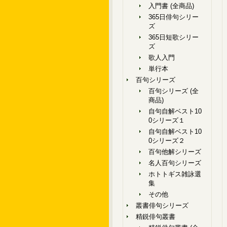
入門書 (全商品)
365日俳句シリー
ズ
365日短歌シリー
ズ
歌人入門
単行本
百句シリーズ
百句シリーズ (全
商品)
自句自解ベスト10
0シリーズ１
自句自解ベスト10
0シリーズ２
百句他解シリーズ
名人百句シリーズ
ホトトギス雑詠選
集
その他
叢書俳句シリーズ
精鋭俳句叢書