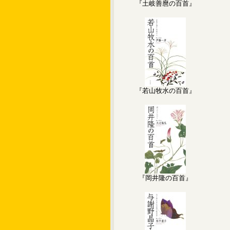
『土岐善麿の百首』
『若山牧水の百首』
『岡井隆の百首』