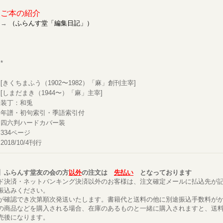
ご本の紹介
→
（ふらんす堂「編集日記」）
*
[きくちまふう（1902〜1982）「麻」創刊主宰]
[しまだまき（1944〜）「麻」主宰]
装丁：和兎
年譜・初句索引・季語索引付
四六判ハードカバー装
334ページ
2018/10/4刊行
】ふらんす堂友の会の方
以外
の注文は
先払い
となっております
ド決済・ネットバンキング決済以外のお客様は、注文確定メールに払込先が
振込みください。
が確認でき次第順次発送いたします。書籍代と送料の他に別途振込手数料が
の商品などを購入される場合、在庫のあるものと一緒に購入されますと、送
売後になります。