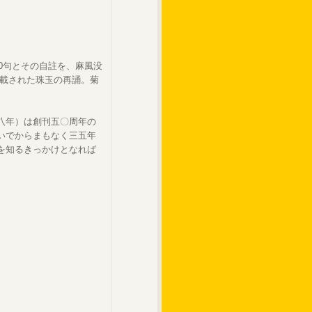
00句とその自註を、麻風没
連載された珠玉の再誦。菊
八年）は創刊五〇周年の
いでからまもなく三五年
を知るきっかけとなれば