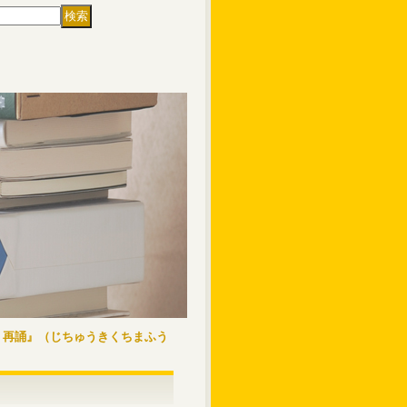
 再誦』（じちゅうきくちまふう