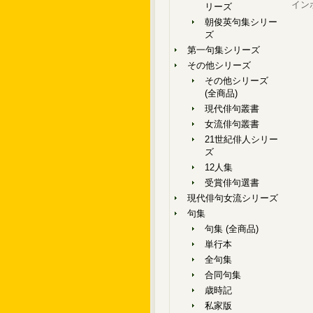
イン
リーズ
朝俊英句集シリー
ズ
第一句集シリーズ
その他シリーズ
その他シリーズ
(全商品)
現代俳句叢書
女流俳句叢書
21世紀俳人シリー
ズ
12人集
受賞俳句選書
現代俳句女流シリーズ
句集
句集 (全商品)
単行本
全句集
合同句集
歳時記
私家版