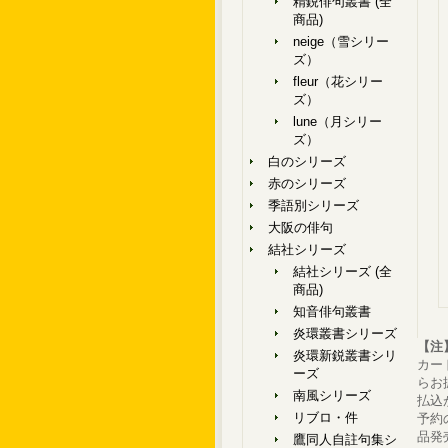
精鋭俳句叢書 (全
商品)
neige（雪シリー
ズ）
fleur（花シリー
ズ）
lune（月シリー
ズ）
白のシリーズ
赤のシリーズ
季語別シリーズ
大阪の俳句
結社シリーズ
結社シリーズ (全
商品)
知音俳句叢書
炎環叢書シリーズ
【注
炎環新鋭叢書シリ
カー
ーズ
らお
南風シリーズ
払込
リブロ・件
予約
品発
鷹同人自註句集シ