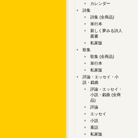
カレンダー
詩集
詩集 (全商品)
単行本
新しく夢みる詩人
叢書
私家版
歌集
歌集 (全商品)
単行本
私家版
評論・エッセイ・小
説・戯曲
評論・エッセイ・
小説・戯曲 (全商
品)
評論
エッセイ
小説
童話
私家版