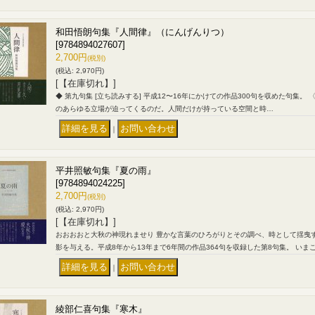
和田悟朗句集『人間律』（にんげんりつ）
[9784894027607]
2,700円
(税別)
(税込
:
2,970円)
[【在庫切れ】]
◆ 第九句集 [立ち読みする] 平成12〜16年にかけての作品300句を収めた句集。
のあらゆる立場が迫ってくるのだ。人間だけが持っている空間と時…
｜
平井照敏句集『夏の雨』
[9784894024225]
2,700円
(税別)
(税込
:
2,970円)
[【在庫切れ】]
おおおおと大秋の神現れませり 豊かな言葉のひろがりとその調べ、時として揺曳
影を与える。平成8年から13年まで6年間の作品364句を収録した第8句集。 いま
｜
綾部仁喜句集『寒木』