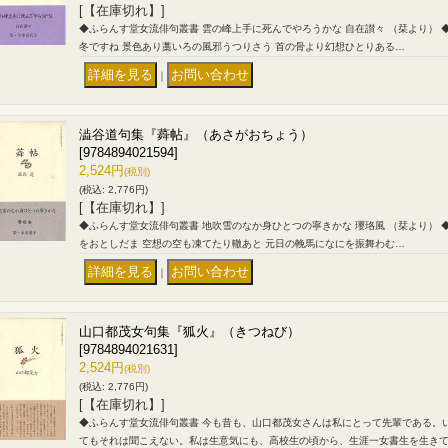
[【在庫切れ】]
◆ふらんす堂女流俳句叢書 雲の峰上手に死んでやろうかな 自在讃々 （栞より） 
冬ですね 景色あり藁いろの風邪うつりさう 首の骨より幻想ひとりある…
｜
澁谷道句集『蕣帖』（あさがおちょう）
[9784894021594]
2,524円
(税別)
(税込
:
2,776円)
[【在庫切れ】]
◆ふらんす堂女流俳句叢書 地吹雪のなか身ひとつの寧きかな 瓔珞風 （栞より） 
をおとしだま 空想の空も凍てたり轍あと 元日の輓馬になにを振舞わむ…
｜
山口都茂女句集『狐火』（きつねび）
[9784894021631]
2,524円
(税別)
(税込
:
2,776円)
[【在庫切れ】]
◆ふらんす堂女流俳句叢書 今も昔も、山口都茂女さんは私にとって先輩である。
てもそれは聞こえない。私は生意気にも、高校生の頃から、生涯一女書生を生き