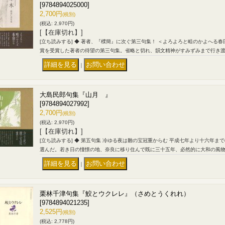
[9784894025000]
2,700円
(税別)
(税込
:
2,970円)
[【在庫切れ】]
[立ち読みする] ◆ 著者、『樸簡』に次ぐ第三句集！ ＜よろよろと畦のかよへる
賞を受賞した著者の待望の第三句集。省略と切れ、韻文精神がすみずみまで行き
｜
大島民郎句集『山月 』
[9784894027992]
2,700円
(税別)
(税込
:
2,970円)
[【在庫切れ】]
[立ち読みする] ◆ 第五句集 冷ゆる夜は雛の宝冠重からむ 平成七年より十六年
選んだ。若き日の憧憬の地、奈良に移り住んで既に三十五年、必然的に大和の風
｜
栗林千津句集『鮫とウクレレ』（さめとうくれれ）
[9784894021235]
2,525円
(税別)
(税込
:
2,778円)