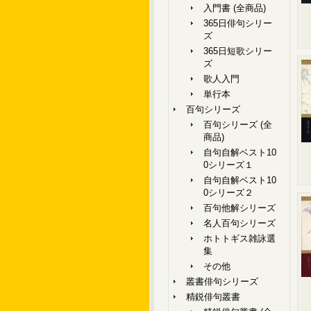
入門書 (全商品)
365日俳句シリー
ズ
365日短歌シリー
ズ
歌人入門
単行本
百句シリーズ
百句シリーズ (全
商品)
自句自解ベスト10
0シリーズ１
自句自解ベスト10
0シリーズ２
百句他解シリーズ
名人百句シリーズ
ホトトギス雑詠選
集
その他
叢書俳句シリーズ
精鋭俳句叢書