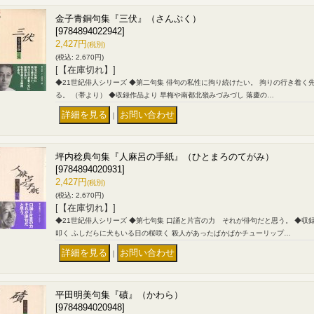
金子青銅句集『三伏』（さんぷく）
[9784894022942]
2,427円
(税別)
(税込
:
2,670円)
[【在庫切れ】]
◆21世紀俳人シリーズ ◆第二句集 俳句の私性に拘り続けたい。 拘りの行き着
る。 （帯より） ◆収録作品より 早梅や南都北嶺みづみづし 落慶の…
｜
坪内稔典句集『人麻呂の手紙』（ひとまろのてがみ）
[9784894020931]
2,427円
(税別)
(税込
:
2,670円)
[【在庫切れ】]
◆21世紀俳人シリーズ ◆第七句集 口誦と片言の力 それが俳句だと思う。 ◆収
叩く ふしだらに犬もいる日の桜咲く 殺人があったぱかぱかチューリップ…
｜
平田明美句集『磧』（かわら）
[9784894020948]