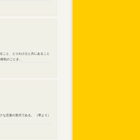
在ること、とりわけ土と共にあること
る精気のごとき…
ックな言葉の形式である。 （帯より）