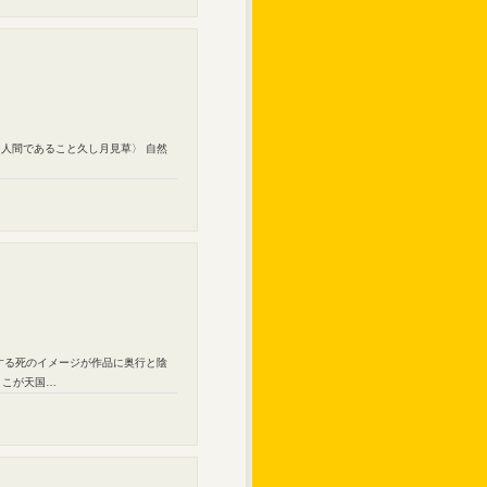
 〈人間であること久し月見草〉 自然
する死のイメージが作品に奥行と陰
ここが天国…