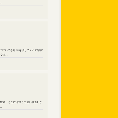
か…
山に吹いてをり 私を映してくれる宇宙
う交流…
品世界。そこには深くて遠い眼差しが
…