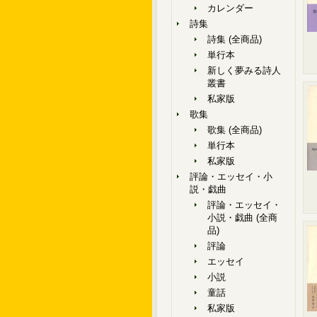
カレンダー
詩集
詩集 (全商品)
単行本
新しく夢みる詩人
叢書
私家版
歌集
歌集 (全商品)
単行本
私家版
評論・エッセイ・小
説・戯曲
評論・エッセイ・
小説・戯曲 (全商
品)
評論
エッセイ
小説
童話
私家版