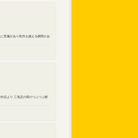
く先に普遍があり私性を越える瞬間があ
録作品より 三鬼忌の雨のつぶつぶ鯉