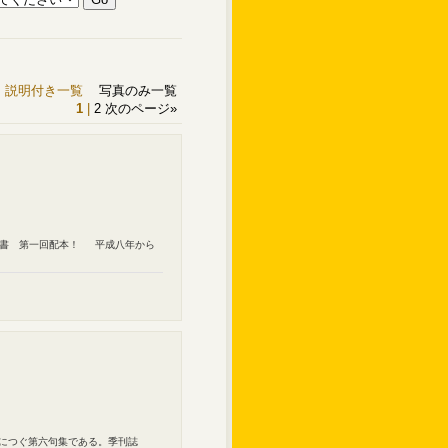
説明付き一覧
写真のみ一覧
1
|
2
次のページ
»
句叢書 第一回配本！ 平成八年から
』につぐ第六句集である。季刊誌