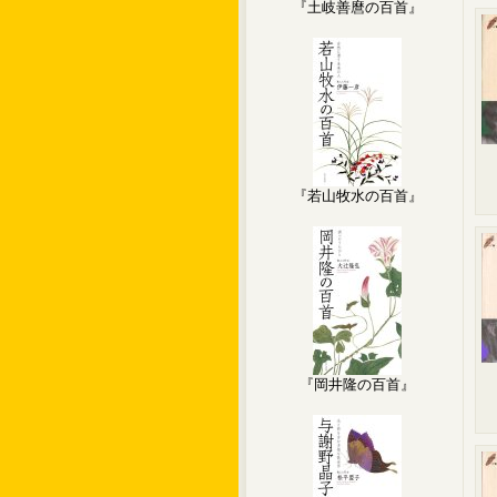
『土岐善麿の百首』
『若山牧水の百首』
『岡井隆の百首』