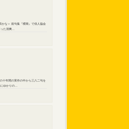
春田かな＞ 前句集『樸簡』で俳人協会
渡った清爽…
までの十年間の実作の中から三八二句を
物にゆかりの…