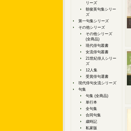
リーズ
朝俊英句集シリー
ズ
第一句集シリーズ
その他シリーズ
その他シリーズ
(全商品)
現代俳句叢書
女流俳句叢書
21世紀俳人シリー
ズ
12人集
受賞俳句選書
現代俳句女流シリーズ
句集
句集 (全商品)
単行本
全句集
合同句集
歳時記
私家版