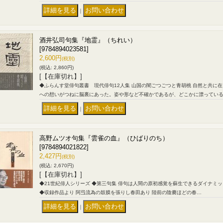
｜
酒井弘司句集『地霊』（ちれい）
[9784894023581]
2,600円
(税別)
(税込
:
2,860円)
[【在庫切れ】]
◆ふらんす堂俳句叢書 現代俳句12人集 山国の闇ごつごつと青胡桃 自然と共に
への想いがつねに脳裏にあった。姿や形など不確かであるが、どこかに漂ってい
｜
高野ムツオ句集『雲雀の血』（ひばりのち）
[9784894021822]
2,427円
(税別)
(税込
:
2,670円)
[【在庫切れ】]
◆21世紀俳人シリーズ ◆第三句集 俳句は人間の原初感覚を蘇生できるダイナミ
◆収録作品より 阿弖流為の鼓膜を張りし春田あり 陸前の陰嚢ほどの春…
｜