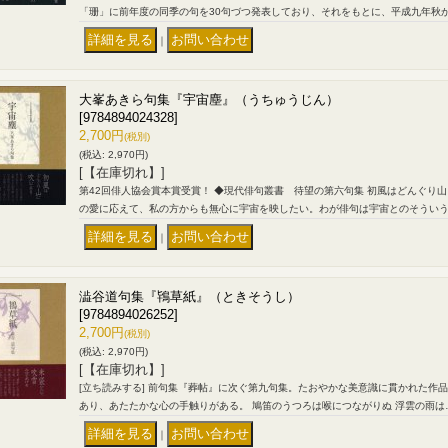
「珊」に前年度の同季の句を30句づつ発表しており、それをもとに、平成九年秋
｜
大峯あきら句集『宇宙塵』（うちゅうじん）
[9784894024328]
2,700円
(税別)
(税込
:
2,970円)
[【在庫切れ】]
第42回俳人協会賞本賞受賞！ ◆現代俳句叢書 待望の第六句集 初風はどんぐり
の愛に応えて、私の方からも無心に宇宙を映したい。わが俳句は宇宙とのそうい
｜
澁谷道句集『鴇草紙』（ときそうし）
[9784894026252]
2,700円
(税別)
(税込
:
2,970円)
[【在庫切れ】]
[立ち読みする] 前句集『葬帖』に次ぐ第九句集。たおやかな美意識に貫かれた作
あり、あたたかな心の手触りがある。 鳩笛のうつろは喉につながりぬ 浮雲の雨は
｜