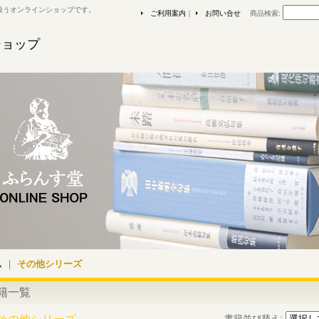
扱うオンラインショップです。
ご利用案内
｜
お問い合せ
商品検索
:
ショップ
ム
｜
その他シリーズ
籍一覧
書籍並び替え
: