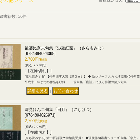
その他シリーズ
録書籍数
:
36件
後藤比奈夫句集『沙羅紅葉』（さらもみじ）
[9784894024098]
2,700円
(税別)
(税込
:
2,970円)
[【在庫切れ】]
[立ち読みする] 【俳句四季大賞（第２回）】 ◆ 新シリーズ ふらんす堂現代俳
平成十二年までの作品を収録。 前句集『庭詰』に次ぐ待望の第八句集…
｜
深見けん二句集『日月』（にちげつ）
[9784894026971]
2,700円
(税別)
(税込
:
2,970円)
[【在庫切れ】]
[立ち読みする] 第21回詩歌文学館賞受賞！ ◆現代俳句叢書シリーズ 句集『余光