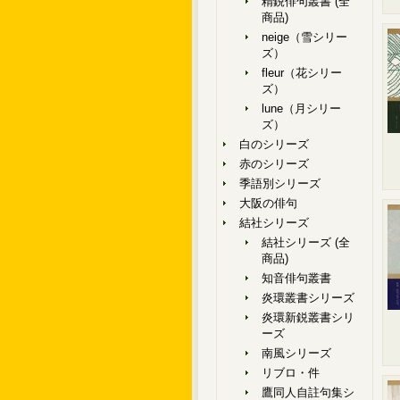
精鋭俳句叢書 (全
商品)
neige（雪シリー
ズ）
fleur（花シリー
ズ）
lune（月シリー
ズ）
白のシリーズ
赤のシリーズ
季語別シリーズ
大阪の俳句
結社シリーズ
結社シリーズ (全
商品)
知音俳句叢書
炎環叢書シリーズ
炎環新鋭叢書シリ
ーズ
南風シリーズ
リブロ・件
鷹同人自註句集シ