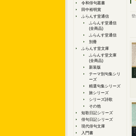
令和俳句叢書
田中裕明賞
登
ふらんす堂通信
ふらんす堂通信
(全商品)
ふらんす堂通信
別冊
ふらんす堂文庫
ふらんす堂文庫
(全商品)
新装版
テーマ別句集シリ
ーズ
精選句集シリーズ
旅シリーズ
シリーズ詩歌
その他
短歌日記シリーズ
俳句日記シリーズ
現代俳句文庫
入門書