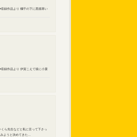
◆収録作品より 欄干の下に黒猫寒い
◆収録作品より 伊賀こえて猿に小蓑
いくら先生などと私に言って下さっ
てみようと決めてきた…