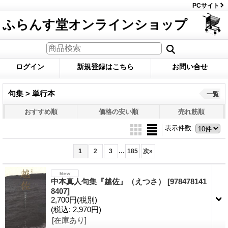
PCサイト
ふらんす堂オンラインショップ
ログイン
新規登録はこちら
お問い合せ
句集 > 単行本
一覧
おすすめ順
価格の安い順
売れ筋順
表示件数
:
...
1
2
3
185
次
»
中本真人句集『越佐』（えつさ）
[978478141
8407]
2,700円
(税別)
(税込
:
2,970円)
[在庫あり]