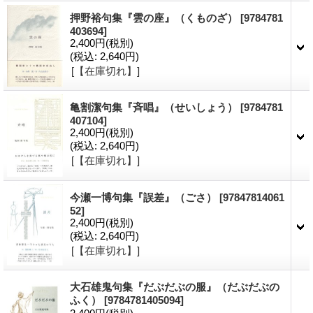
押野裕句集『雲の座』（くものざ）
[9784781
403694]
2,400円
(税別)
(税込
:
2,640円)
[【在庫切れ】]
亀割潔句集『斉唱』（せいしょう）
[9784781
407104]
2,400円
(税別)
(税込
:
2,640円)
[【在庫切れ】]
今瀬一博句集『誤差』（ごさ）
[97847814061
52]
2,400円
(税別)
(税込
:
2,640円)
[【在庫切れ】]
大石雄鬼句集『だぶだぶの服』（だぶだぶの
ふく）
[9784781405094]