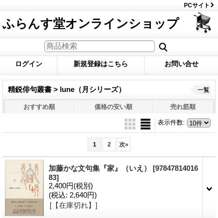
PCサイト
ふらんす堂オンラインショップ
ログイン
新規登録はこちら
お問い合せ
精鋭俳句叢書 > lune（月シリーズ）
一覧
おすすめ順
価格の安い順
売れ筋順
表示件数
:
1
2
次
»
加藤かな文句集『家』（いえ）
[97847814016
83]
2,400円
(税別)
(税込
:
2,640円)
[【在庫切れ】]