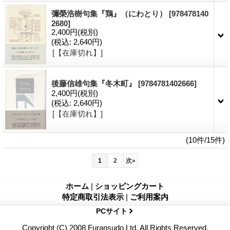
彌榮浩樹句集『鶏』（にわとり）
[978478140
2680]
2,400円
(税別)
(税込
:
2,640円)
[【在庫切れ】]
後藤信雄句集『冬木町』
[9784781402666]
2,400円
(税別)
(税込
:
2,640円)
[【在庫切れ】]
(10件/15件)
1
2
次
»
ホーム
|
ショッピングカート
特定商取引法表示
|
ご利用案内
PCサイト
Copyright (C) 2008 Furansudo Ltd. All Rights Reserved.