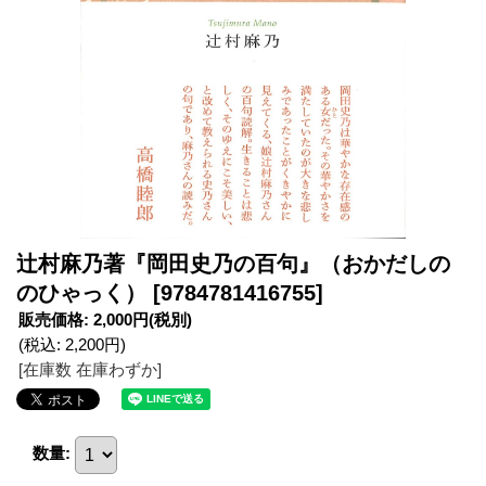
辻村麻乃著『岡田史乃の百句』（おかだしの
のひゃっく）
[9784781416755]
販売価格
:
2,000円
(税別)
(税込
:
2,200円
)
[在庫数 在庫わずか]
数量
: