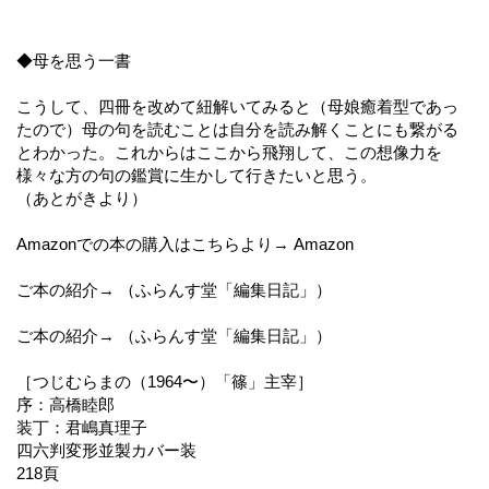
◆母を思う一書
こうして、四冊を改めて紐解いてみると（母娘癒着型であっ
たので）母の句を読むことは自分を読み解くことにも繋がる
とわかった。これからはここから飛翔して、この想像力を
様々な方の句の鑑賞に生かして行きたいと思う。
（あとがきより）
Amazonでの本の購入はこちらより→ Amazon
ご本の紹介→ （ふらんす堂「編集日記」）
ご本の紹介→ （ふらんす堂「編集日記」）
［つじむらまの（1964〜）「篠」主宰］
序：高橋睦郎
装丁：君嶋真理子
四六判変形並製カバー装
218頁