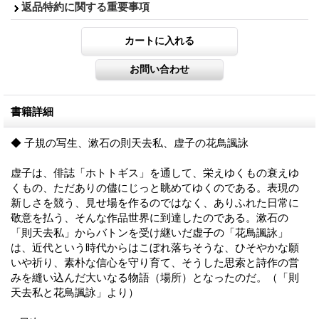
返品特約に関する重要事項
書籍詳細
◆ 子規の写生、漱石の則天去私、虚子の花鳥諷詠
虚子は、俳誌「ホトトギス」を通して、栄えゆくもの衰えゆ
くもの、ただありの儘にじっと眺めてゆくのである。表現の
新しさを競う、見せ場を作るのではなく、ありふれた日常に
敬意を払う、そんな作品世界に到達したのである。漱石の
「則天去私」からバトンを受け継いだ虚子の「花鳥諷詠」
は、近代という時代からはこぼれ落ちそうな、ひそやかな願
いや祈り、素朴な信心を守り育て、そうした思索と詩作の営
みを縫い込んだ大いなる物語（場所）となったのだ。（「則
天去私と花鳥諷詠」より）