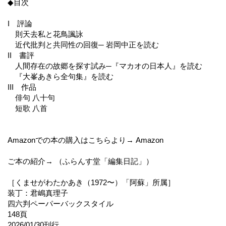
◆目次
I 評論
則天去私と花鳥諷詠
近代批判と共同性の回復─ 岩岡中正を読む
II 書評
人間存在の故郷を探す試み─『マカオの日本人』を読む
『大峯あきら全句集』を読む
III 作品
俳句 八十句
短歌 八首
Amazonでの本の購入はこちらより→ Amazon
ご本の紹介→ （ふらんす堂「編集日記」）
［くませがわたかあき（1972〜）「阿蘇」所属］
装丁：君嶋真理子
四六判ペーパーバックスタイル
148頁
2026/01/30刊行