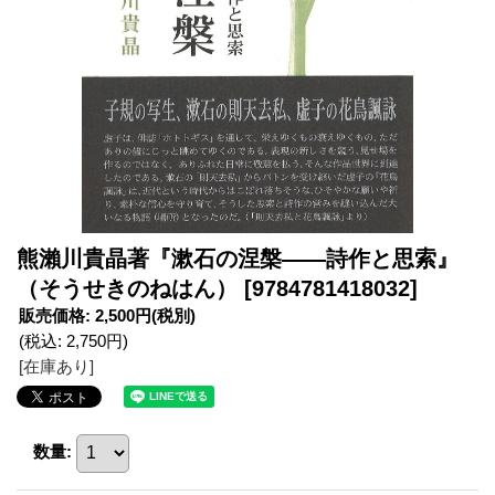
熊瀨川貴晶著『漱石の涅槃――詩作と思索』
（そうせきのねはん）
[9784781418032]
販売価格
:
2,500円
(税別)
(税込
:
2,750円
)
[在庫あり]
数量
: