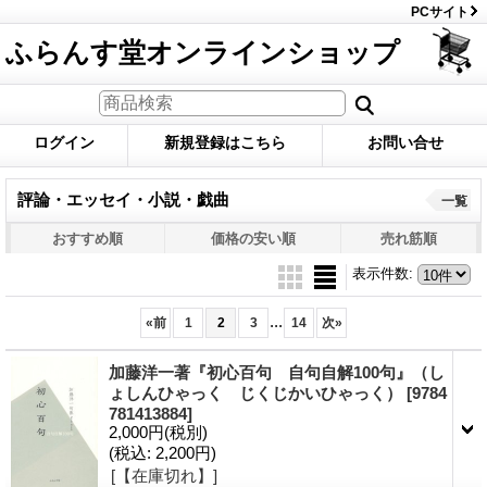
PCサイト
ふらんす堂オンラインショップ
ログイン
新規登録はこちら
お問い合せ
評論・エッセイ・小説・戯曲
一覧
おすすめ順
価格の安い順
売れ筋順
表示件数
:
...
«
前
1
2
3
14
次
»
加藤洋一著『初心百句 自句自解100句』（し
ょしんひゃっく じくじかいひゃっく）
[9784
781413884]
2,000円
(税別)
(税込
:
2,200円)
[【在庫切れ】]