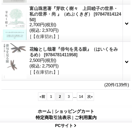
富山珠恵著『芽吹く樹々 上田睦子の世界・
私の世界・尚 』（めぶくきぎ）
[97847814124
50]
2,700円
(税別)
(税込
:
2,970円)
[【在庫切れ】]
花輪とし哉著『俳句を見る眼』（はいくをみ
るめ）
[9784781411958]
2,500円
(税別)
(税込
:
2,750円)
[【在庫切れ】]
(20件/139件)
...
«
前
1
2
3
14
次
»
ホーム
|
ショッピングカート
特定商取引法表示
|
ご利用案内
PCサイト