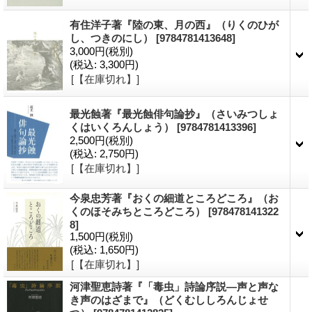
有住洋子著『陸の東、月の西』（りくのひが
し、つきのにし）
[9784781413648]
3,000円
(税別)
(税込
:
3,300円)
[【在庫切れ】]
最光蝕著『最光蝕俳句論抄』（さいみつしょ
くはいくろんしょう）
[9784781413396]
2,500円
(税別)
(税込
:
2,750円)
[【在庫切れ】]
今泉忠芳著『おくの細道ところどころ』（お
くのほそみちところどころ）
[978478141322
8]
1,500円
(税別)
(税込
:
1,650円)
[【在庫切れ】]
河津聖恵詩著『「毒虫」詩論序説―声と声な
き声のはざまで』（どくむししろんじょせ