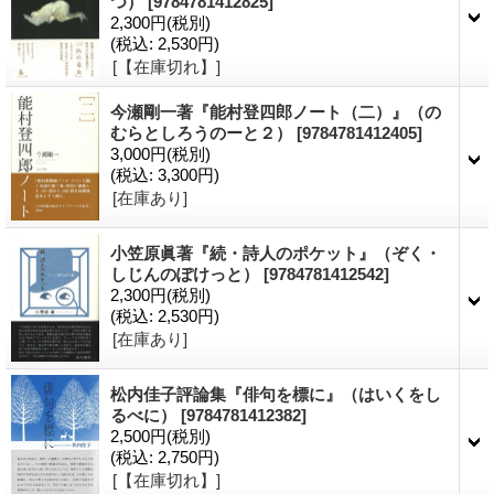
つ）
[9784781412825]
2,300円
(税別)
(税込
:
2,530円)
[【在庫切れ】]
今瀬剛一著『能村登四郎ノート（二）』（の
むらとしろうのーと２）
[9784781412405]
3,000円
(税別)
(税込
:
3,300円)
[在庫あり]
小笠原眞著『続・詩人のポケット』（ぞく・
しじんのぽけっと）
[9784781412542]
2,300円
(税別)
(税込
:
2,530円)
[在庫あり]
松内佳子評論集『俳句を標に』（はいくをし
るべに）
[9784781412382]
2,500円
(税別)
(税込
:
2,750円)
[【在庫切れ】]