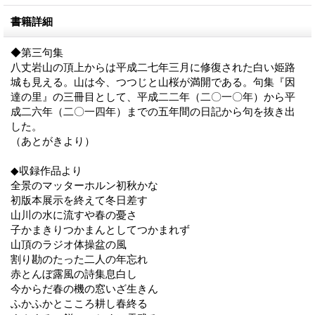
書籍詳細
◆第三句集
八丈岩山の頂上からは平成二七年三月に修復された白い姫路
城も見える。山は今、つつじと山桜が満開である。句集『因
達の里』の三冊目として、平成二二年（二〇一〇年）から平
成二六年（二〇一四年）までの五年間の日記から句を抜き出
した。
（あとがきより）
◆収録作品より
全景のマッターホルン初秋かな
初版本展示を終えて冬日差す
山川の水に流すや春の憂さ
子かまきりつかまんとしてつかまれず
山頂のラジオ体操盆の風
割り勘のたった二人の年忘れ
赤とんぼ露風の詩集息白し
今からだ春の機の窓いざ生きん
ふかふかとこころ耕し春終る