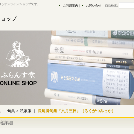
扱うオンラインショップです。
ご利用案内
｜
お問い合せ
商品検索
:
ショップ
ム
｜
句集
>
私家版
｜
長尾博句集『六月三日』（ろくがつみっか）
籍詳細