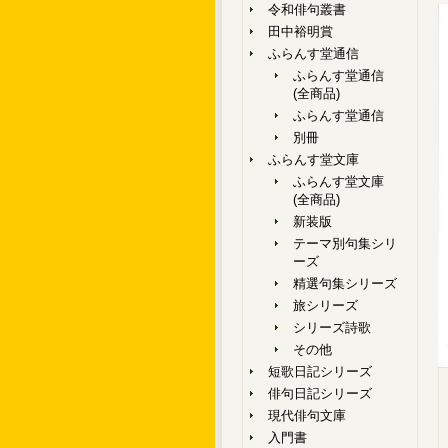
令和俳句叢書
田中裕明賞
ふらんす堂通信
ふらんす堂通信
(全商品)
ふらんす堂通信
別冊
ふらんす堂文庫
ふらんす堂文庫
(全商品)
新装版
テーマ別句集シリ
ーズ
精選句集シリーズ
旅シリーズ
シリーズ詩歌
その他
短歌日記シリーズ
俳句日記シリーズ
現代俳句文庫
入門書