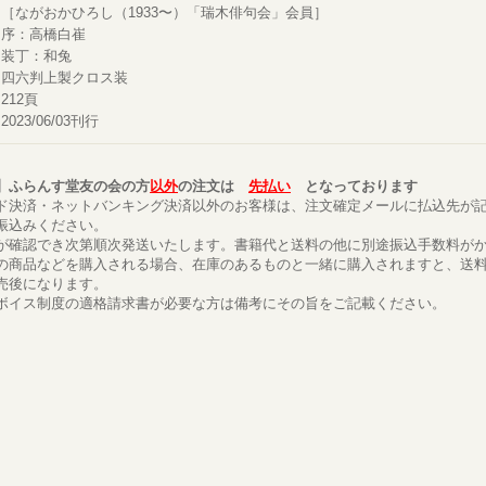
［ながおかひろし（1933〜）「瑞木俳句会」会員］
序：高橋白崔
装丁：和兔
四六判上製クロス装
212頁
2023/06/03刊行
】ふらんす堂友の会の方
以外
の注文は
先払い
となっております
ド決済・ネットバンキング決済以外のお客様は、注文確定メールに払込先が
振込みください。
が確認でき次第順次発送いたします。書籍代と送料の他に別途振込手数料が
の商品などを購入される場合、在庫のあるものと一緒に購入されますと、送
売後になります。
ボイス制度の適格請求書が必要な方は備考にその旨をご記載ください。