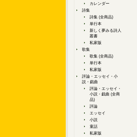
カレンダー
詩集
詩集 (全商品)
単行本
新しく夢みる詩人
叢書
私家版
歌集
歌集 (全商品)
単行本
私家版
評論・エッセイ・小
説・戯曲
評論・エッセイ・
小説・戯曲 (全商
品)
評論
エッセイ
小説
童話
私家版