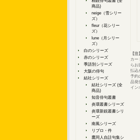
精鋭俳句叢書 (全
商品)
neige（雪シリー
ズ）
fleur（花シリー
ズ）
lune（月シリー
ズ）
白のシリーズ
【注
赤のシリーズ
カー
季語別シリーズ
らお
払込
大阪の俳句
予約
結社シリーズ
品発
結社シリーズ (全
イン
商品)
知音俳句叢書
炎環叢書シリーズ
炎環新鋭叢書シリ
ーズ
南風シリーズ
リブロ・件
鷹同人自註句集シ