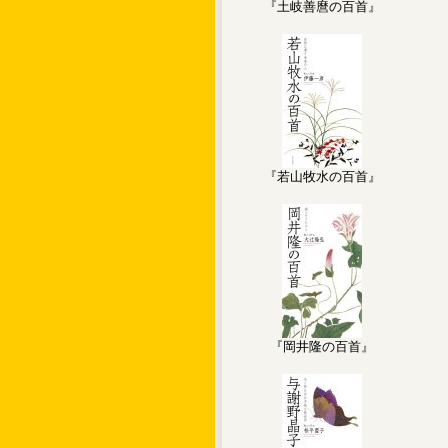
『土岐善麿の百首』
『若山牧水の百首』
『岡井隆の百首』