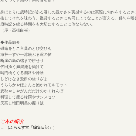
身ほとりに歳時記がある暮しの豊かさを実感するのは実際に句作をするとき
接してそれを味わう、鑑賞するときにも同じようなことが言える。俳句を嗜
歳時記を繰る時間をも大切にすることに他ならない。
（序・高橋白崔）
◆作品紹介
磯竈をとこ言葉のとび交ひぬ
海苔干すや一湾統ぶる鳶の笛
断崖の島の端まで耕せり
代田搔く満濃池を傾けて
鳴門橋くぐる潮路や沖膾
しどけなき鶯餅の坐りざま
うららかやほよんと抱かれモルモット
麦秋やしやがんだだけのかくれんぼ
料理して籠る緑雨やサシスセソ
天高し増田明美の握り飯
ご本の紹介
→
（ふらんす堂「編集日記」）