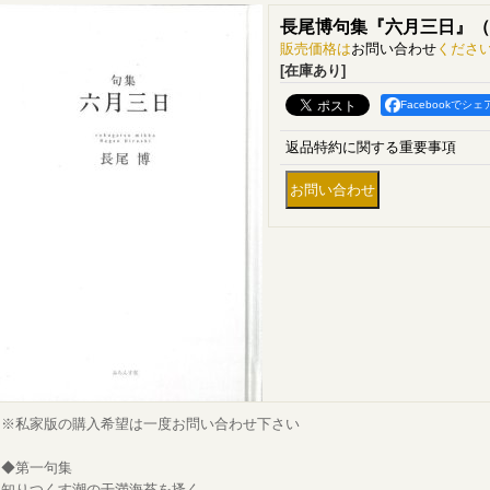
長尾博句集『六月三日』（
販売価格は
お問い合わせ
くださ
[在庫あり]
Facebookでシェ
返品特約に関する重要事項
※私家版の購入希望は一度お問い合わせ下さい
◆第一句集
知りつくす潮の干満海苔を搔く