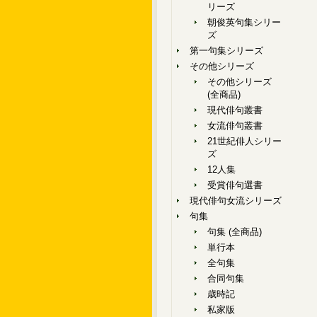
リーズ
朝俊英句集シリー
ズ
第一句集シリーズ
その他シリーズ
その他シリーズ
(全商品)
現代俳句叢書
女流俳句叢書
21世紀俳人シリー
ズ
12人集
受賞俳句選書
現代俳句女流シリーズ
句集
句集 (全商品)
単行本
全句集
合同句集
歳時記
私家版