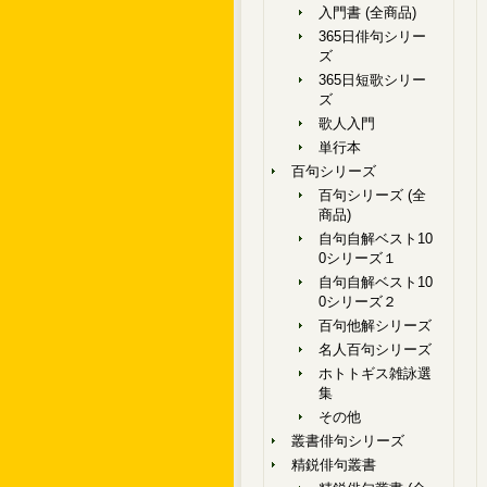
入門書 (全商品)
365日俳句シリー
ズ
365日短歌シリー
ズ
歌人入門
単行本
百句シリーズ
百句シリーズ (全
商品)
自句自解ベスト10
0シリーズ１
自句自解ベスト10
0シリーズ２
百句他解シリーズ
名人百句シリーズ
ホトトギス雑詠選
集
その他
叢書俳句シリーズ
精鋭俳句叢書