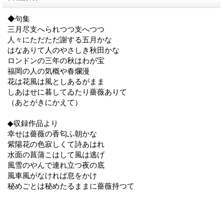
◆句集
三月尽支へられつつ支へつつ
人々にただただ謝する五月かな
はなありて人のやさしき秋田かな
ロンドンの三年の秋はわが宝
福岡の人の気概や春爛漫
花は花風は風としあるがまま
しあはせに暮してゐたり薔薇ありて
（あとがきにかえて）
◆収録作品より
幸せは薔薇の香匂ふ朝かな
紫陽花の色寂しくて詩あはれ
水面の菖蒲こはして風は逃げ
風雪のやんで連れ立つ夜の底
風車風がなければ息をかけ
秘めごとは秘めたるままに薔薇持つて