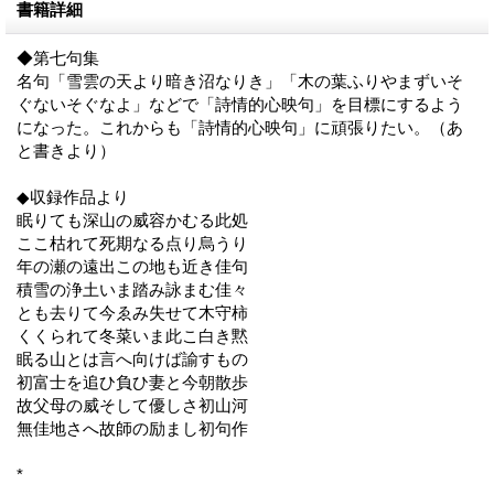
書籍詳細
◆第七句集
名句「雪雲の天より暗き沼なりき」「木の葉ふりやまずいそ
ぐないそぐなよ」などで「詩情的心映句」を目標にするよう
になった。これからも「詩情的心映句」に頑張りたい。（あ
と書きより）
◆収録作品より
眠りても深山の威容かむる此処
ここ枯れて死期なる点り烏うり
年の瀬の遠出この地も近き佳句
積雪の浄土いま踏み詠まむ佳々
とも去りて今ゑみ失せて木守柿
くくられて冬菜いま此こ白き黙
眠る山とは言へ向けば諭すもの
初富士を追ひ負ひ妻と今朝散歩
故父母の威そして優しさ初山河
無佳地さへ故師の励まし初句作
*