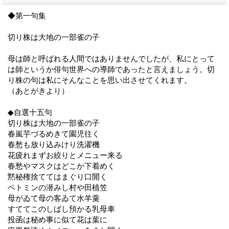
◆第一句集
切り株は大地の一部雀の子
母は師と呼ばれる人間ではありませんでしたが、私にとって
は師というか俳句世界への導師であったと言えましょう。切
り株の句は私にそんなことを思い出させてくれます。
（あとがきより）
◆自選十五句
切り株は大地の一部雀の子
春嵐芋づるめきて園児往く
春愁も放り込みけり洗濯機
花疲れまずお絞りとメニュー来る
春愁やマスクはどこか下着めく
黙秘権捨ててはまぐり口開く
ベトミンの潜みし村や田植笠
母がゐて母の客ゐて水羊羹
すててこのしばし預かる乳母車
投函は秘め事に似て花は葉に