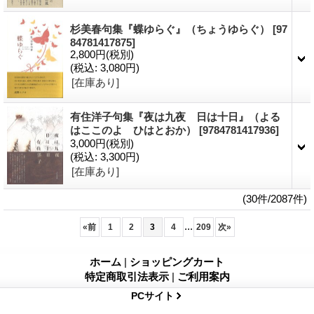
杉美春句集『蝶ゆらぐ』（ちょうゆらぐ）
[97
84781417875]
2,800円
(税別)
(税込
:
3,080円)
[在庫あり]
有住洋子句集『夜は九夜 日は十日』（よる
はここのよ ひはとおか）
[9784781417936]
3,000円
(税別)
(税込
:
3,300円)
[在庫あり]
(30件/2087件)
...
«
前
1
2
3
4
209
次
»
ホーム
|
ショッピングカート
特定商取引法表示
|
ご利用案内
PCサイト