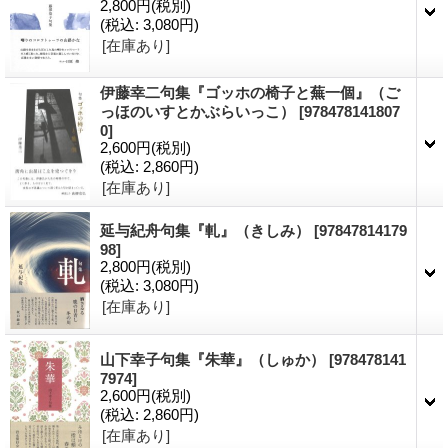
2,800円
(税別)
(税込
:
3,080円)
[在庫あり]
伊藤幸二句集『ゴッホの椅子と蕪一個』（ご
っほのいすとかぶらいっこ）
[978478141807
0]
2,600円
(税別)
(税込
:
2,860円)
[在庫あり]
延与紀舟句集『軋』（きしみ）
[97847814179
98]
2,800円
(税別)
(税込
:
3,080円)
[在庫あり]
山下幸子句集『朱華』（しゅか）
[978478141
7974]
2,600円
(税別)
(税込
:
2,860円)
[在庫あり]