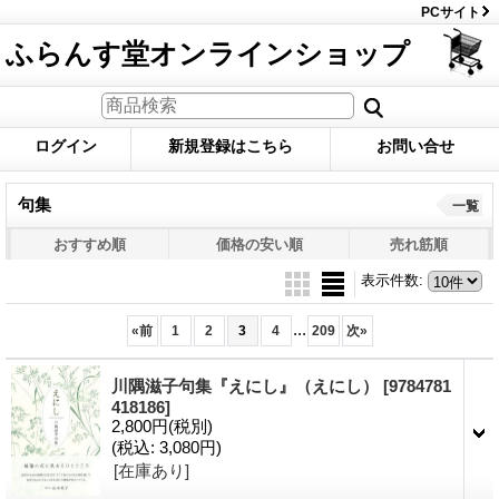
PCサイト
ふらんす堂オンラインショップ
ログイン
新規登録はこちら
お問い合せ
句集
一覧
おすすめ順
価格の安い順
売れ筋順
表示件数
:
...
«
前
1
2
3
4
209
次
»
川隅滋子句集『えにし』（えにし）
[9784781
418186]
2,800円
(税別)
(税込
:
3,080円)
[在庫あり]