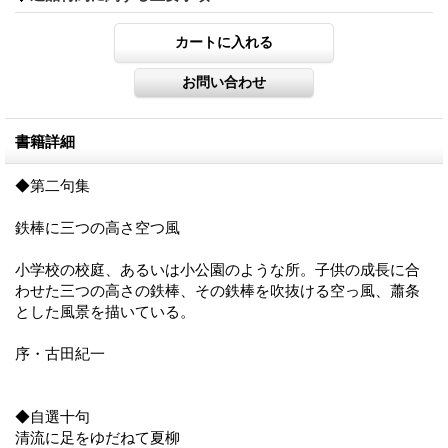
書籍詳細
◆第二句集
鉄棒に三つの高さ空つ風
小学校の校庭、あるいは小公園のような所。子供の成長に合
わせた三つの高さの鉄棒、その鉄棒を吹抜ける空っ風、蕭条
とした風景を描いている。
序・古田紀一
◆自選十句
清流に足をゆだねて夏柳