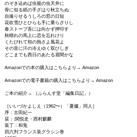
のぞき込めば虫籠の虫天井に
骨に似る紙の手ざはり秋立ちぬ
自撮りせるうしろの窓の日短
花吹雪ひとひらも手に乗らざりし
春ストーブ吾には向かず押印す
秋晴れの馬上に恋を忘れけり
くたびれて頬の熱さよ風花よ
その音に汗の冷えゆく双ひしぎ
どこまでも西日のあたる眉間かな
Amazonでの本の購入はこちらより→ Amazon
Amazonでの電子書籍の購入はこちらより→ Amazon
ご本の紹介→ （ふらんす堂「編集日記」）
［いいづかよしえ（1962〜）「夏爐」同人］
序：古田紀一
栞：:関悦史・西村麒麟
装丁：和兎
四六判フランス装グラシン巻