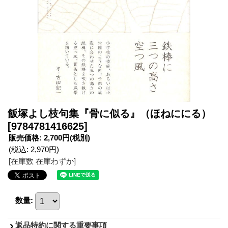
飯塚よし枝句集『骨に似る』（ほねににる）
[9784781416625]
販売価格
:
2,700円
(税別)
(税込
:
2,970円
)
[在庫数 在庫わずか]
数量
:
返品特約に関する重要事項