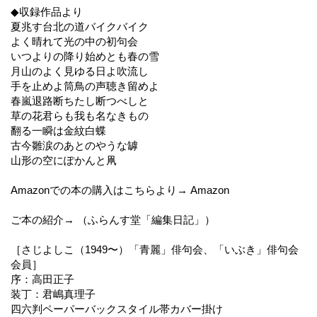
◆収録作品より
夏兆す台北の道バイクバイク
よく晴れて光の中の初句会
いつよりの降り始めとも春の雪
月山のよく見ゆる日よ吹流し
手を止めよ筒鳥の声聴き留めよ
春嵐退路断ちたし断つべしと
草の花君らも我も名なきもの
翻る一瞬は金紋白蝶
古今雛涙のあとのやうな罅
山形の空にぽかんと凧
Amazonでの本の購入はこちらより→ Amazon
ご本の紹介→ （ふらんす堂「編集日記」）
［さじよしこ（1949〜）「青麗」俳句会、「いぶき」俳句会
会員］
序：高田正子
装丁：君嶋真理子
四六判ペーパーバックスタイル帯カバー掛け