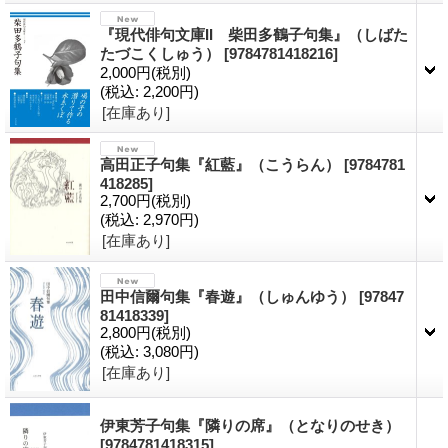
『現代俳句文庫II 柴田多鶴子句集』（しばた
たづこくしゅう）
[9784781418216]
2,000円
(税別)
(税込
:
2,200円)
[在庫あり]
高田正子句集『紅藍』（こうらん）
[9784781
418285]
2,700円
(税別)
(税込
:
2,970円)
[在庫あり]
田中信爾句集『春遊』（しゅんゆう）
[97847
81418339]
2,800円
(税別)
(税込
:
3,080円)
[在庫あり]
伊東芳子句集『隣りの席』（となりのせき）
[9784781418315]