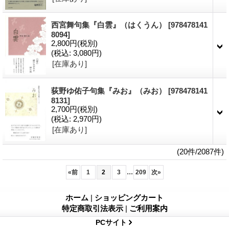
西宮舞句集『白雲』（はくうん）
[978478141
8094]
2,800円
(税別)
(税込
:
3,080円)
[在庫あり]
荻野ゆ佑子句集『みお』（みお）
[978478141
8131]
2,700円
(税別)
(税込
:
2,970円)
[在庫あり]
(20件/2087件)
...
«
前
1
2
3
209
次
»
ホーム
|
ショッピングカート
特定商取引法表示
|
ご利用案内
PCサイト