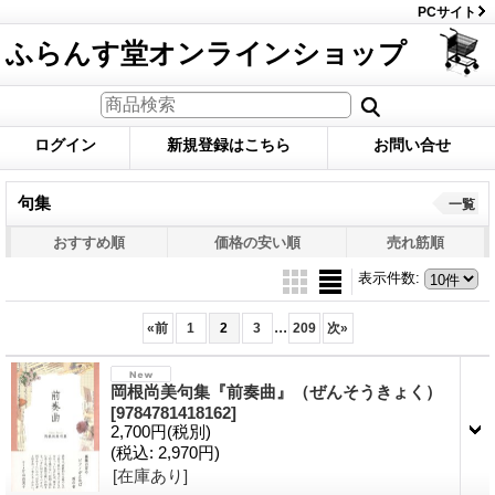
PCサイト
ふらんす堂オンラインショップ
ログイン
新規登録はこちら
お問い合せ
句集
一覧
おすすめ順
価格の安い順
売れ筋順
表示件数
:
...
«
前
1
2
3
209
次
»
岡根尚美句集『前奏曲』（ぜんそうきょく）
[9784781418162]
2,700円
(税別)
(税込
:
2,970円)
[在庫あり]