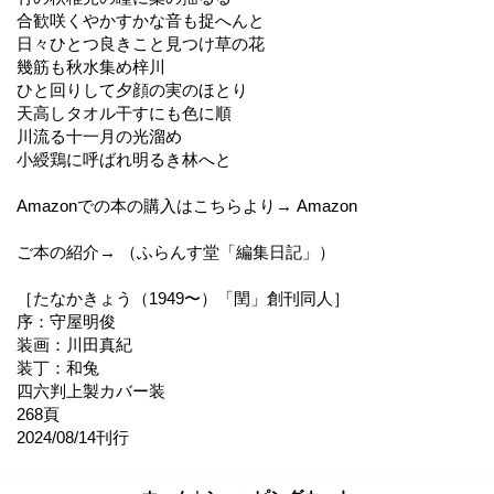
合歓咲くやかすかな音も捉へんと
日々ひとつ良きこと見つけ草の花
幾筋も秋水集め梓川
ひと回りして夕顔の実のほとり
天高しタオル干すにも色に順
川流る十一月の光溜め
小綬鶏に呼ばれ明るき林へと
Amazonでの本の購入はこちらより→ Amazon
ご本の紹介→ （ふらんす堂「編集日記」）
［たなかきょう（1949〜）「閏」創刊同人］
序：守屋明俊
装画：川田真紀
装丁：和兔
四六判上製カバー装
268頁
2024/08/14刊行