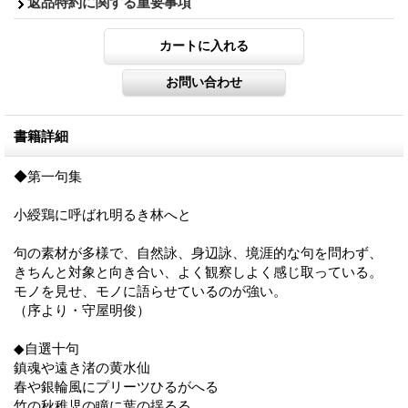
返品特約に関する重要事項
書籍詳細
◆第一句集
小綬鶏に呼ばれ明るき林へと
句の素材が多様で、自然詠、身辺詠、境涯的な句を問わず、
きちんと対象と向き合い、よく観察しよく感じ取っている。
モノを見せ、モノに語らせているのが強い。
（序より・守屋明俊）
◆自選十句
鎮魂や遠き渚の黄水仙
春や銀輪風にプリーツひるがへる
竹の秋稚児の瞳に葉の揺るる