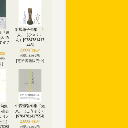
対馬康子句集『百
集『遠
人』（ひゃくに
おいみ
ん）
[9784781417
81417
448]
2,800円
(税別)
税別)
(税込
:
3,080円)
0円)
[電子書籍販売中]
り]
中西恒弘句集『光
子句集
束』（こうそく）
い燕た
[9784781417554]
よりと
2,800円
たち）
(税別)
7608]
(税込
:
3,080円)