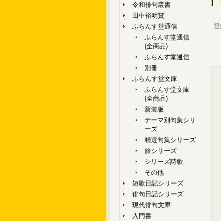
令和俳句叢書
田中裕明賞
登
ふらんす堂通信
ふらんす堂通信
(全商品)
ふらんす堂通信
別冊
ふらんす堂文庫
ふらんす堂文庫
(全商品)
新装版
テーマ別句集シリ
ーズ
精選句集シリーズ
旅シリーズ
シリーズ詩歌
その他
短歌日記シリーズ
俳句日記シリーズ
現代俳句文庫
入門書