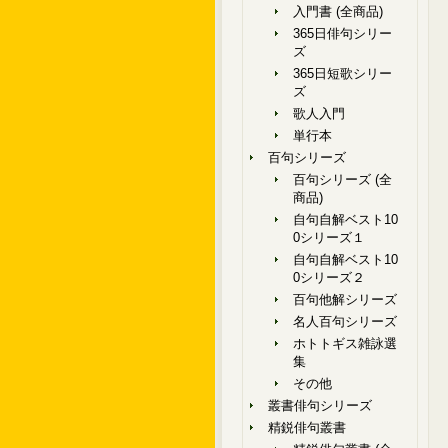
入門書 (全商品)
365日俳句シリー
ズ
365日短歌シリー
ズ
歌人入門
単行本
百句シリーズ
百句シリーズ (全
商品)
自句自解ベスト10
0シリーズ１
自句自解ベスト10
0シリーズ２
百句他解シリーズ
名人百句シリーズ
ホトトギス雑詠選
集
その他
叢書俳句シリーズ
精鋭俳句叢書