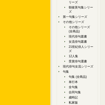
リーズ
朝俊英句集シリー
ズ
第一句集シリーズ
その他シリーズ
その他シリーズ
(全商品)
現代俳句叢書
女流俳句叢書
21世紀俳人シリー
ズ
12人集
受賞俳句選書
現代俳句女流シリーズ
句集
句集 (全商品)
単行本
全句集
合同句集
歳時記
私家版