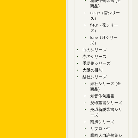
精鋭俳句叢書 (全
商品)
neige（雪シリー
ズ）
fleur（花シリー
ズ）
lune（月シリー
ズ）
白のシリーズ
赤のシリーズ
季語別シリーズ
大阪の俳句
結社シリーズ
結社シリーズ (全
商品)
知音俳句叢書
炎環叢書シリーズ
炎環新鋭叢書シリ
ーズ
南風シリーズ
リブロ・件
鷹同人自註句集シ