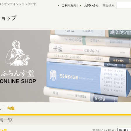
扱うオンラインショップです。
ご利用案内
｜
お問い合せ
商品検索
:
ショップ
ム
｜
句集
籍一覧
書籍並び替え
: