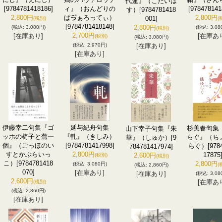
代蓮』（こだいは
[9784781418186]
ィ』（おんどりの
[978478141
す）
[9784781418
2,800円
ぱゔぁろってぃ）
2,800円
001]
(税別)
(
[9784781418148]
2,800円
(税込
:
3,080円)
(税込
:
3,08
(税別)
2,700円
[在庫あり]
[在庫あ
(税別)
(税込
:
3,080円)
(税込
:
2,970円)
[在庫あり]
[在庫あり]
伊藤幸二句集『ゴ
延与紀舟句集
杉美春句集
山下幸子句集『朱
ッホの椅子と蕪一
『軋』（きしみ）
らぐ』（ち
華』（しゅか）
[9
個』（ごっほのい
[9784781417998]
らぐ）
[978
784781417974]
すとかぶらいっ
2,800円
17875
2,600円
(税別)
(税別)
こ）
[9784781418
2,800円
(税込
:
3,080円)
(
(税込
:
2,860円)
070]
[在庫あり]
[在庫あり]
(税込
:
3,08
2,600円
[在庫あ
(税別)
(税込
:
2,860円)
[在庫あり]