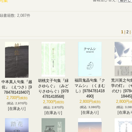
句集
録書籍数
:
2,087件
1
|
2
|
福田鬼晶句集『ク
荒川英之句
胡桃文子句集『緑
中本真人句集『越
マムシ』（くまむ
学の灯』（
さゆらぐ』（みど
佐』（えつさ）
[9
し）
[9784781418
のひ）
[978
りさゆらぐ）
[978
784781418407]
490]
18445
4781418568]
2,700円
(税別)
2,800円
2,800円
2,700円
(税別)
(
(税別)
(税込
:
2,970円)
(税込
:
3,080円)
(税込
:
3,08
(税込
:
2,970円)
[在庫あり]
[在庫あり]
[在庫あ
[在庫あり]