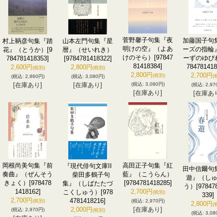
菅野馨子句集『夜
加藤国子句
村上鞆彦句集『踏
山本左門句集『星
明けの空』（よあ
ーズの指輪
花』（とうか）
[9
暦』（せいれき）
けのそら）
[97847
ーずのゆび
784781418353]
[9784781418322]
81418384]
784781418
2,600円
2,800円
(税別)
(税別)
2,800円
2,700円
(税別)
(
(税込
:
2,860円)
(税込
:
3,080円)
[在庫あり]
[在庫あり]
(税込
:
3,080円)
(税込
:
2,97
[在庫あり]
[在庫あ
岡根尚美句集『前
高田正子句集『紅
『現代俳句文庫II
田中信爾句
奏曲』（ぜんそう
藍』（こうらん）
柴田多鶴子句
遊』（し
きょく）
[978478
[9784781418285]
集』（しばたたづ
う）
[97847
1418162]
2,700円
こくしゅう）
[978
(税別)
339]
2,700円
4781418216]
(税別)
(税込
:
2,970円)
2,800円
(
2,000円
[在庫あり]
(税込
:
2,970円)
(税別)
(税込
:
3,08