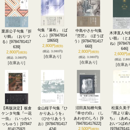
句集『瀑布』（ば
中島やさか句集
栗原公子句集『折
木津直人句
くふ）
[97847814
『茫茫』（ぼうぼ
り鶴』（おりづ
い嶺』（と
18650]
う）
[9784781417
る）
[9784781417
ね）
[97847
2,800円
660]
(税別)
639]
646]
2,800円
(税込
:
3,080円)
2,800円
(税別)
(税別)
2,600円
(
[在庫あり]
(税込
:
3,080円)
(税込
:
3,080円)
(税込
:
2,86
[在庫あり]
[在庫あり]
[在庫あ
沼田真知栖句集
松葉久美
【再版決定】板倉
金山桜子句集『ひ
『幸せの白』（し
『雨より遠
ケンタ句集『一花
かりあふうを』
あわせのしろ）
[9
ち』（あめ
一虫』（いっかい
（ひかりあうう
784781417622]
おいつばめ
っちゅう）
[97847
お）
[9784781417
2,500円
[978478141
81417592]
424]
(税別)