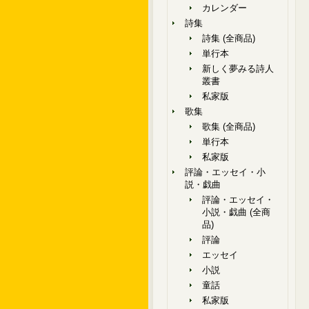
カレンダー
詩集
詩集 (全商品)
単行本
新しく夢みる詩人
叢書
私家版
歌集
歌集 (全商品)
単行本
私家版
評論・エッセイ・小
説・戯曲
評論・エッセイ・
小説・戯曲 (全商
品)
評論
エッセイ
小説
童話
私家版