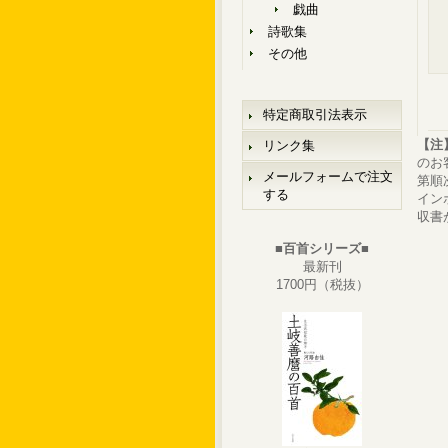
戯曲
詩歌集
その他
特定商取引法表示
【注
リンク集
のお
メールフォームで注文
第順
する
イン
収書
■百首シリーズ■
最新刊
1700円（税抜）