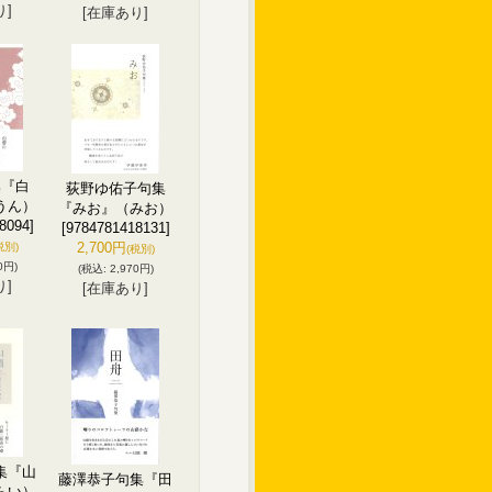
り]
[在庫あり]
集『白
荻野ゆ佑子句集
うん）
『みお』（みお）
8094]
[9784781418131]
2,700円
税別)
(税別)
0円)
(税込
:
2,970円)
り]
[在庫あり]
集『山
藤澤恭子句集『田
らい）