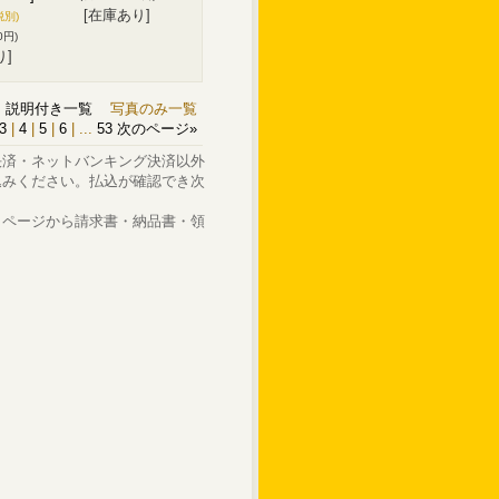
[在庫あり]
税別)
0円)
り]
説明付き一覧
写真のみ一覧
3
|
4
|
5
|
6
|
...
53
次のページ
»
決済・ネットバンキング決済以外
込みください。払込が確認でき次
イページから請求書・納品書・領