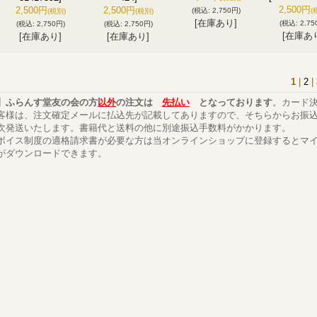
2,500円
2,500円
2,500円
(税込
:
2,750円)
(
(税別)
(税別)
[在庫あり]
(税込
:
2,75
(税込
:
2,750円)
(税込
:
2,750円)
[在庫あ
[在庫あり]
[在庫あり]
1
|
2
|
】ふらんす堂友の会の方
以外
の注文は
先払い
となっております
。カード
客様は、注文確定メールに払込先が記載してありますので、そちらからお振
次発送いたします。書籍代と送料の他に別途振込手数料がかかります。
ボイス制度の適格請求書が必要な方は当オンラインショップに登録するとマ
がダウンロードできます。