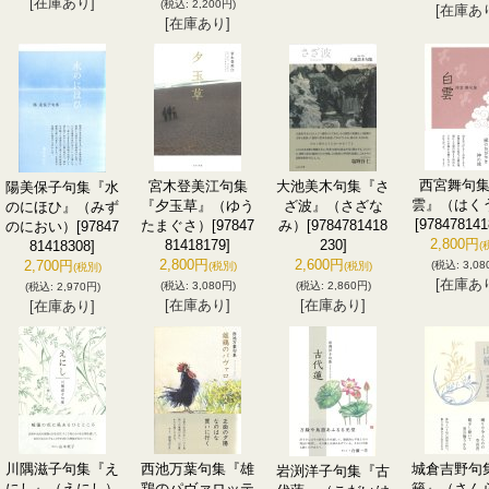
[在庫あり]
(税込
:
2,200円)
[在庫あ
[在庫あり]
西宮舞句
宮木登美江句集
大池美木句集『さ
陽美保子句集『水
雲』（はく
『夕玉草』（ゆう
ざ波』（さざな
のにほひ』（みず
[978478141
たまぐさ）
[97847
み）
[9784781418
のにおい）
[97847
2,800円
81418179]
230]
81418308]
(
2,800円
2,600円
2,700円
(税込
:
3,08
(税別)
(税別)
(税別)
[在庫あ
(税込
:
3,080円)
(税込
:
2,860円)
(税込
:
2,970円)
[在庫あり]
[在庫あり]
[在庫あり]
川隅滋子句集『え
西池万葉句集『雄
城倉吉野句
岩渕洋子句集『古
にし』（えにし）
鶏のパヴァロッテ
籟』（さん