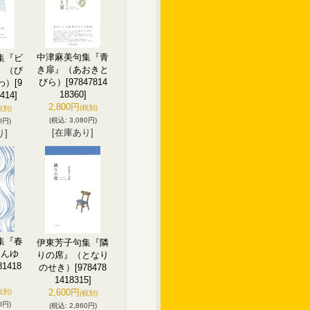
中津麻美句集『青
集『ビ
き扉』（あおきと
』（び
びら）
[97847814
わ）
[9
18360]
414]
2,800円
(税別)
税別)
(税込
:
3,080円)
0円)
[在庫あり]
り]
集『春
伊東芳子句集『隣
ゅんゆ
りの席』（となり
81418
のせき）
[978478
1418315]
2,600円
税別)
(税別)
0円)
(税込
:
2,860円)