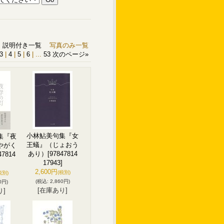
説明付き一覧
写真のみ一覧
3
|
4
|
5
|
6
|
...
53
次のページ
»
小林鮎美句集『女
集『夜
王蟻』（じょおう
やがく
あり）
[97847814
47814
17943]
]
2,600円
(税別)
税別)
(税込
:
2,860円)
0円)
[在庫あり]
り]