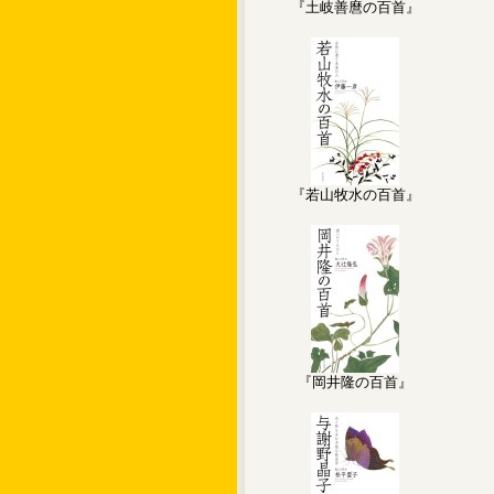
『土岐善麿の百首』
『若山牧水の百首』
『岡井隆の百首』