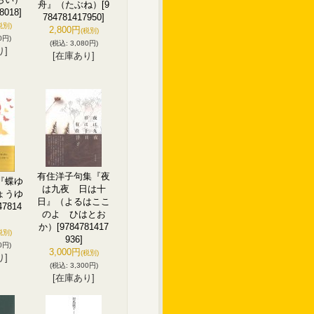
舟』（たぶね）
[9
8018]
784781417950]
税別)
2,800円
(税別)
0円)
(税込
:
3,080円)
り]
[在庫あり]
有住洋子句集『夜
『蝶ゆ
は九夜 日は十
ょうゆ
日』（よるはここ
47814
のよ ひはとお
]
か）
[9784781417
税別)
936]
0円)
3,000円
(税別)
り]
(税込
:
3,300円)
[在庫あり]