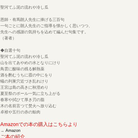
聖河てふ泥の流れや冷し瓜
恩師・有馬朗人先生に捧げる三百句
一句ごとに朗人先生のご指導を懐かしく思いつつ、
先生への感謝の気持ちを込めて編んだ句集です。
（著者）
◆自選十句
聖河てふ泥の流れや冷し瓜
山を出てあやめの水となりにけり
鳥雲に酸味の残る解熱薬
酒を酌むうちに霞の中にをり
蟻の列巣穴近づき乱れけり
王宮は島の高きに秋澄めり
夏至祭のポール一気に立ち上がる
春寒や拭ひて厚き刃の脂
木の名前言つて焚火へ放り込む
卓袱や五行の赤の鯨肉
Amazonでの本の購入はこちらより
→
Amazon
ご本の紹介