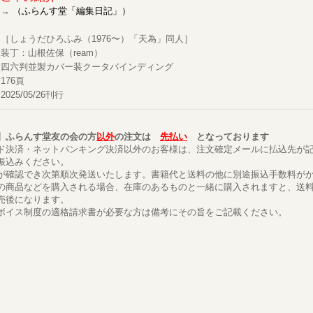
→
（ふらんす堂「編集日記」）
［しょうだひろふみ（1976〜）「天為」同人］
装丁：山根佐保（ream）
四六判並製カバー装クータバインディング
176頁
2025/05/26刊行
】ふらんす堂友の会の方
以外
の注文は
先払い
となっております
ド決済・ネットバンキング決済以外のお客様は、注文確定メールに払込先が
振込みください。
が確認でき次第順次発送いたします。書籍代と送料の他に別途振込手数料が
の商品などを購入される場合、在庫のあるものと一緒に購入されますと、送
売後になります。
ボイス制度の適格請求書が必要な方は備考にその旨をご記載ください。