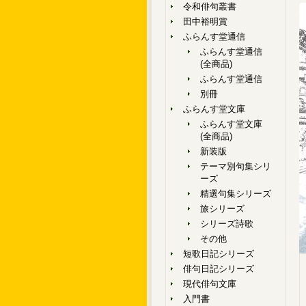
令和俳句叢書
田中裕明賞
ふらんす堂通信
ふらんす堂通信
(全商品)
ふらんす堂通信
別冊
ふらんす堂文庫
ふらんす堂文庫
(全商品)
新装版
テーマ別句集シリ
ーズ
精選句集シリーズ
旅シリーズ
シリーズ詩歌
その他
短歌日記シリーズ
俳句日記シリーズ
現代俳句文庫
入門書