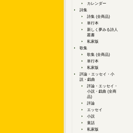
カレンダー
詩集
詩集 (全商品)
単行本
新しく夢みる詩人
叢書
私家版
歌集
歌集 (全商品)
単行本
私家版
評論・エッセイ・小
説・戯曲
評論・エッセイ・
小説・戯曲 (全商
品)
評論
エッセイ
小説
童話
私家版