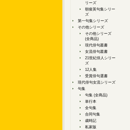
リーズ
朝俊英句集シリー
ズ
第一句集シリーズ
その他シリーズ
その他シリーズ
(全商品)
現代俳句叢書
女流俳句叢書
21世紀俳人シリー
ズ
12人集
受賞俳句選書
現代俳句女流シリーズ
句集
句集 (全商品)
単行本
全句集
合同句集
歳時記
私家版