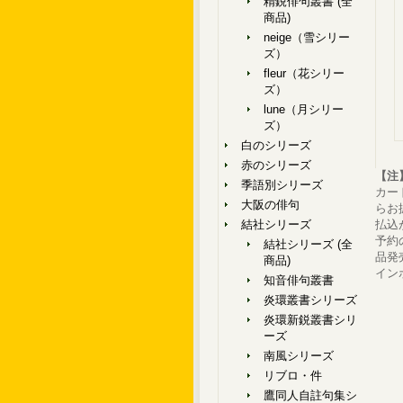
精鋭俳句叢書 (全
商品)
neige（雪シリー
ズ）
fleur（花シリー
ズ）
lune（月シリー
ズ）
白のシリーズ
赤のシリーズ
【注
季語別シリーズ
カー
大阪の俳句
らお
結社シリーズ
払込
予約
結社シリーズ (全
品発
商品)
イン
知音俳句叢書
炎環叢書シリーズ
炎環新鋭叢書シリ
ーズ
南風シリーズ
リブロ・件
鷹同人自註句集シ