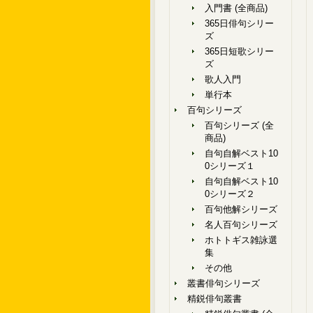
入門書 (全商品)
365日俳句シリー
ズ
365日短歌シリー
ズ
歌人入門
単行本
百句シリーズ
百句シリーズ (全
商品)
自句自解ベスト10
0シリーズ１
自句自解ベスト10
0シリーズ２
百句他解シリーズ
名人百句シリーズ
ホトトギス雑詠選
集
その他
叢書俳句シリーズ
精鋭俳句叢書