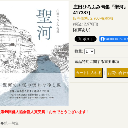
庄田ひろふみ句集『聖河』
417387
]
販売価格
:
2,700円
(税別)
(税込
:
2,970円
)
[在庫あり]
Facebookでシェ
数量
:
返品特約に関する重要事項
｜
第49回俳人協会新人賞受賞！おめでとうございます！
◆第一句集