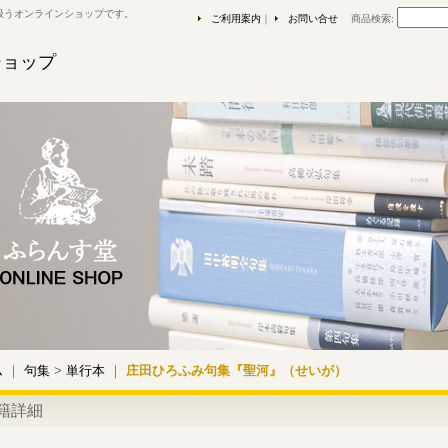
扱うオンラインショップです。
ご利用案内
｜
お問い合せ
商品検索
:
ショップ
ム
｜
句集
>
単行本
｜
庄田ひろふみ句集『聖河』（せいが）
籍詳細