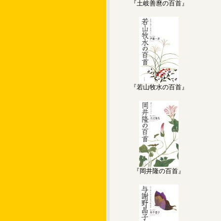
『土岐善麿の百首』
『若山牧水の百首』
『岡井隆の百首』