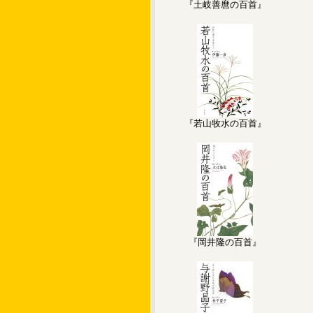
『土岐善麿の百首』
『若山牧水の百首』
『岡井隆の百首』