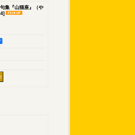
句集『山猫座』（や
14
]
ア