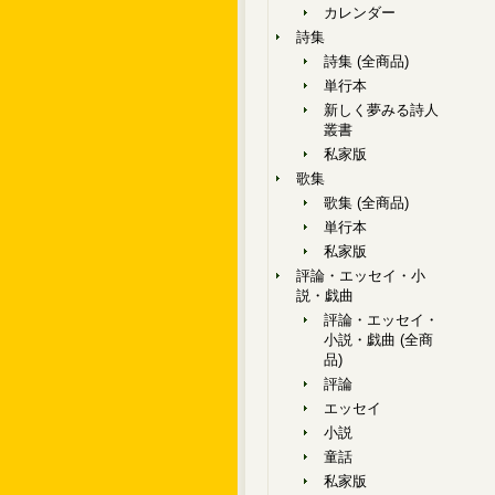
カレンダー
詩集
詩集 (全商品)
単行本
新しく夢みる詩人
叢書
私家版
歌集
歌集 (全商品)
単行本
私家版
評論・エッセイ・小
説・戯曲
評論・エッセイ・
小説・戯曲 (全商
品)
評論
エッセイ
小説
童話
私家版