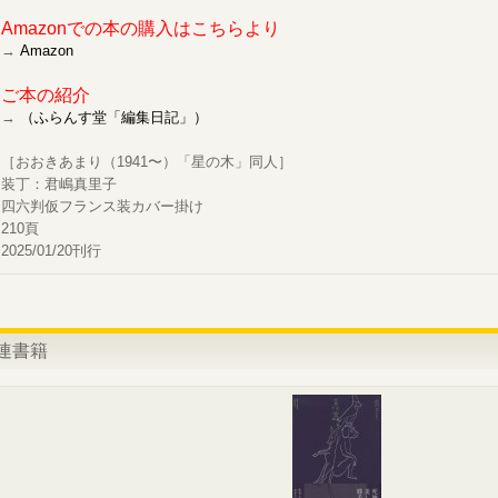
Amazonでの本の購入はこちらより
→
Amazon
ご本の紹介
→
（ふらんす堂「編集日記」）
［おおきあまり（1941〜）「星の木」同人］
装丁：君嶋真里子
四六判仮フランス装カバー掛け
210頁
2025/01/20刊行
連書籍