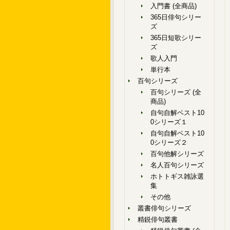
入門書 (全商品)
365日俳句シリー
ズ
365日短歌シリー
ズ
歌人入門
単行本
百句シリーズ
百句シリーズ (全
商品)
自句自解ベスト10
0シリーズ１
自句自解ベスト10
0シリーズ２
百句他解シリーズ
名人百句シリーズ
ホトトギス雑詠選
集
その他
叢書俳句シリーズ
精鋭俳句叢書