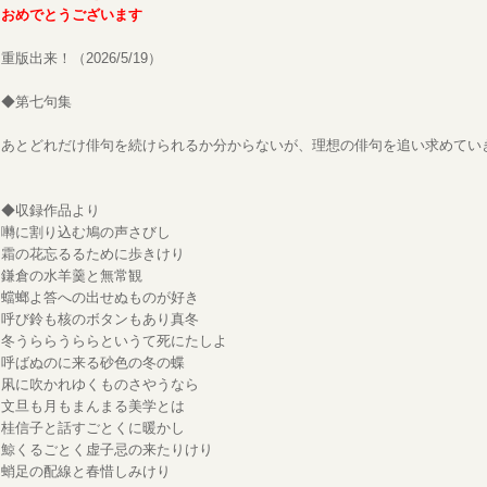
おめでとうございます
重版出来！（2026/5/19）
◆第七句集
あとどれだけ俳句を続けられるか分からないが、理想の俳句を追い求めてい
◆収録作品より
囀に割り込む鳩の声さびし
霜の花忘るるために歩きけり
鎌倉の水羊羹と無常観
蟷螂よ答への出せぬものが好き
呼び鈴も核のボタンもあり真冬
冬うららうららというて死にたしよ
呼ばぬのに来る砂色の冬の蝶
凩に吹かれゆくものさやうなら
文旦も月もまんまる美学とは
桂信子と話すごとくに暖かし
鯨くるごとく虚子忌の来たりけり
蛸足の配線と春惜しみけり