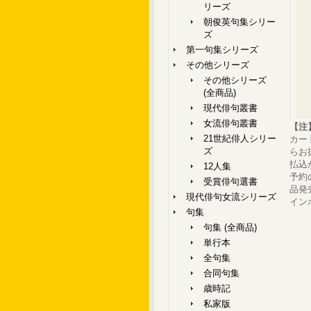
リーズ
朝俊英句集シリー
ズ
第一句集シリーズ
その他シリーズ
その他シリーズ
(全商品)
現代俳句叢書
女流俳句叢書
【注
21世紀俳人シリー
カー
ズ
らお
払込
12人集
予約
受賞俳句選書
品発
現代俳句女流シリーズ
イン
句集
句集 (全商品)
単行本
全句集
合同句集
歳時記
私家版