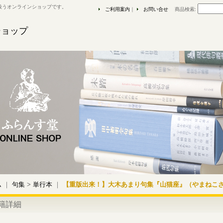
扱うオンラインショップです。
ご利用案内
｜
お問い合せ
商品検索
:
ショップ
ム
｜
句集
>
単行本
｜
【重版出来！】大木あまり句集『山猫座』（やまねこ
籍詳細