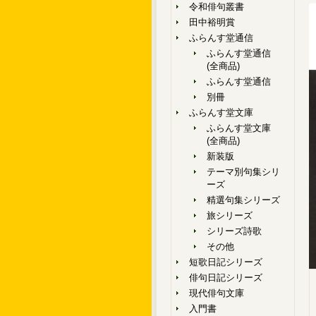
令和俳句叢書
田中裕明賞
ふらんす堂通信
ふらんす堂通信
(全商品)
ふらんす堂通信
別冊
ふらんす堂文庫
ふらんす堂文庫
(全商品)
新装版
テーマ別句集シリ
ーズ
精選句集シリーズ
旅シリーズ
シリーズ詩歌
その他
短歌日記シリーズ
俳句日記シリーズ
現代俳句文庫
入門書