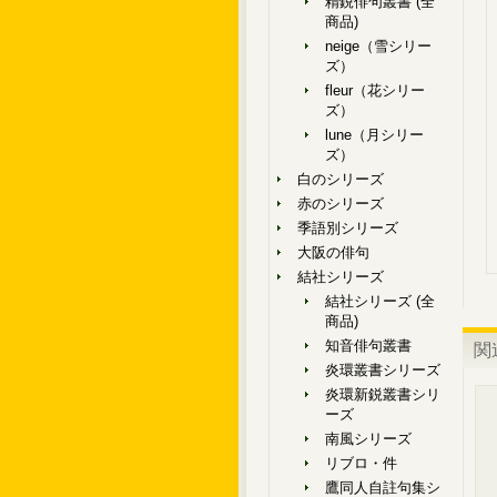
精鋭俳句叢書 (全
商品)
neige（雪シリー
ズ）
fleur（花シリー
ズ）
lune（月シリー
ズ）
白のシリーズ
赤のシリーズ
季語別シリーズ
大阪の俳句
結社シリーズ
結社シリーズ (全
商品)
知音俳句叢書
関
炎環叢書シリーズ
炎環新鋭叢書シリ
ーズ
南風シリーズ
リブロ・件
鷹同人自註句集シ