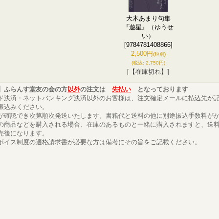
大木あまり句集
『遊星』（ゆうせ
い）
[9784781408866]
2,500円
(税別)
(税込
:
2,750円)
[【在庫切れ】]
】ふらんす堂友の会の方
以外
の注文は
先払い
となっております
ド決済・ネットバンキング決済以外のお客様は、注文確定メールに払込先が
振込みください。
が確認でき次第順次発送いたします。書籍代と送料の他に別途振込手数料が
の商品などを購入される場合、在庫のあるものと一緒に購入されますと、送
売後になります。
ボイス制度の適格請求書が必要な方は備考にその旨をご記載ください。