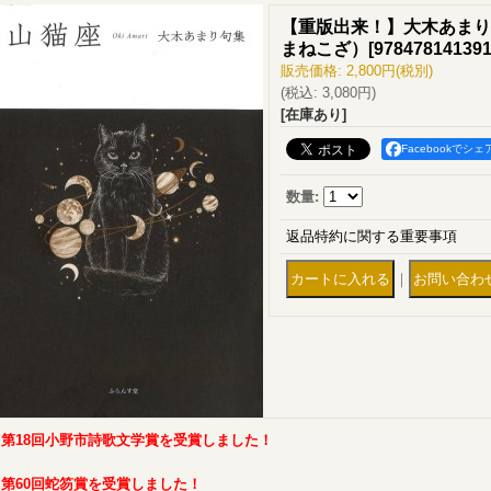
【重版出来！】大木あまり
まねこざ）
[
97847814139
販売価格
:
2,800円
(税別)
(税込
:
3,080円
)
[在庫あり]
Facebookでシェ
数量
:
返品特約に関する重要事項
｜
第18回小野市詩歌文学賞を受賞しました！
第60回蛇笏賞を受賞しました！