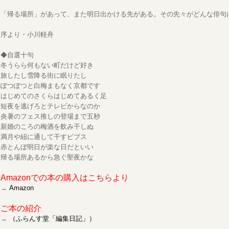
「帰る場所」があって、また明日出かける先がある。その先々がどんな俳句
序より・小川軽舟
◆自選十句
冬うらら何もない町だけど好き
旅したし雪降る街に眠りたし
ぽつぽつと白梅まもなく京都です
はじめてのさくらはじめてあるく足
短夜を逃げろとテレビからなのか
炎暑のフェス推しの登場まで五秒
新婚のころの梅酒を飲み干しぬ
満月や紐に通して干すビブス
赤とんぼ明日が楽な日だといい
帰る場所あるから急ぐ聖夜かな
Amazonでの本の購入はこちらより
→
Amazon
ご本の紹介
→
（ふらんす堂「編集日記」）