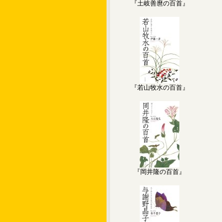
『土岐善麿の百首』
『若山牧水の百首』
『岡井隆の百首』