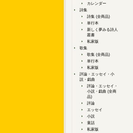
カレンダー
詩集
詩集 (全商品)
単行本
新しく夢みる詩人
叢書
私家版
歌集
歌集 (全商品)
単行本
私家版
評論・エッセイ・小
説・戯曲
評論・エッセイ・
小説・戯曲 (全商
品)
評論
エッセイ
小説
童話
私家版