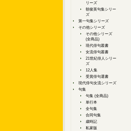
リーズ
朝俊英句集シリー
ズ
第一句集シリーズ
その他シリーズ
その他シリーズ
(全商品)
現代俳句叢書
女流俳句叢書
21世紀俳人シリー
ズ
12人集
受賞俳句選書
現代俳句女流シリーズ
句集
句集 (全商品)
単行本
全句集
合同句集
歳時記
私家版