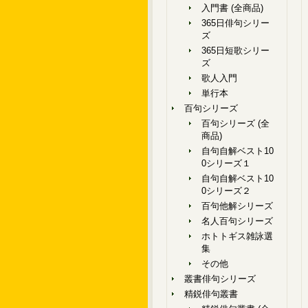
入門書 (全商品)
365日俳句シリー
ズ
365日短歌シリー
ズ
歌人入門
単行本
百句シリーズ
百句シリーズ (全
商品)
自句自解ベスト10
0シリーズ１
自句自解ベスト10
0シリーズ２
百句他解シリーズ
名人百句シリーズ
ホトトギス雑詠選
集
その他
叢書俳句シリーズ
精鋭俳句叢書