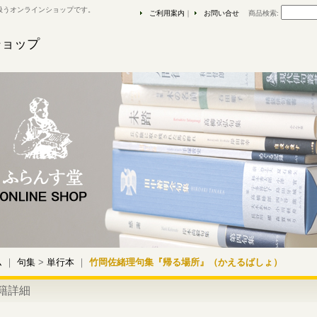
扱うオンラインショップです。
ご利用案内
｜
お問い合せ
商品検索
:
ショップ
ム
｜
句集
>
単行本
｜
竹岡佐緒理句集『帰る場所』（かえるばしょ）
籍詳細