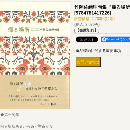
竹岡佐緒理句集『帰る場所
[
9784781417226
]
販売価格
:
2,700円
(税別)
(税込
:
2,970円
)
[【在庫切れ】]
Facebookでシェ
返品特約に関する重要事項
◆第一句集
帰る場所あるから急ぐ聖夜かな