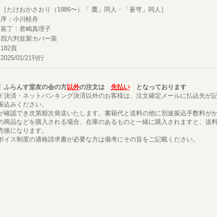
［たけおかさおり（1986〜）「 鷹」同人・「蒼穹」同人］
序：小川軽舟
装丁：君嶋真理子
四六判並製カバー装
182頁
2025/01/21刊行
】ふらんす堂友の会の方
以外
の注文は
先払い
となっております
ド決済・ネットバンキング決済以外のお客様は、注文確定メールに払込先が
振込みください。
が確認でき次第順次発送いたします。書籍代と送料の他に別途振込手数料が
の商品などを購入される場合、在庫のあるものと一緒に購入されますと、送
売後になります。
ボイス制度の適格請求書が必要な方は備考にその旨をご記載ください。