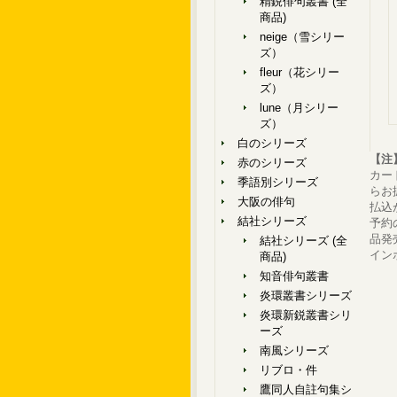
精鋭俳句叢書 (全
商品)
neige（雪シリー
ズ）
fleur（花シリー
ズ）
lune（月シリー
ズ）
白のシリーズ
【注
赤のシリーズ
カー
季語別シリーズ
らお
大阪の俳句
払込
結社シリーズ
予約
品発
結社シリーズ (全
イン
商品)
知音俳句叢書
炎環叢書シリーズ
炎環新鋭叢書シリ
ーズ
南風シリーズ
リブロ・件
鷹同人自註句集シ