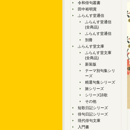
令和俳句叢書
田中裕明賞
ふらんす堂通信
ふらんす堂通信
(全商品)
ふらんす堂通信
別冊
ふらんす堂文庫
ふらんす堂文庫
(全商品)
新装版
テーマ別句集シリ
ーズ
精選句集シリーズ
旅シリーズ
シリーズ詩歌
その他
短歌日記シリーズ
俳句日記シリーズ
現代俳句文庫
入門書