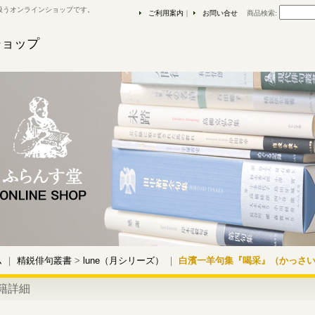
扱うオンラインショップです。
ご利用案内
｜
お問い合せ
商品検索
:
ショップ
ム
｜
精鋭俳句叢書
>
lune（月シリーズ）
｜
白濱一羊句集『喝采』（かっさ
籍詳細