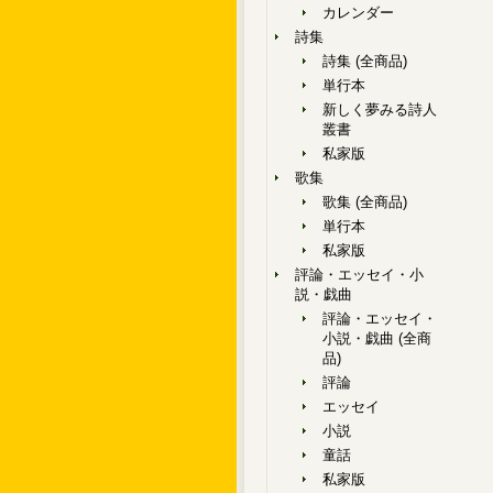
カレンダー
詩集
詩集 (全商品)
単行本
新しく夢みる詩人
叢書
私家版
歌集
歌集 (全商品)
単行本
私家版
評論・エッセイ・小
説・戯曲
評論・エッセイ・
小説・戯曲 (全商
品)
評論
エッセイ
小説
童話
私家版