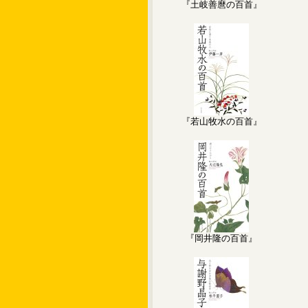
『土岐善麿の百首』
『若山牧水の百首』
『岡井隆の百首』