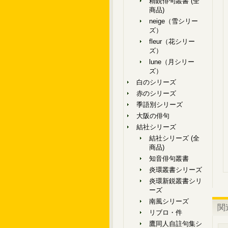
精鋭俳句叢書 (全
商品)
neige（雪シリー
ズ）
fleur（花シリー
ズ）
lune（月シリー
ズ）
白のシリーズ
赤のシリーズ
季語別シリーズ
大阪の俳句
結社シリーズ
結社シリーズ (全
商品)
知音俳句叢書
炎環叢書シリーズ
炎環新鋭叢書シリ
ーズ
南風シリーズ
関
リブロ・件
鷹同人自註句集シ