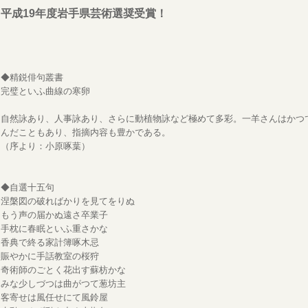
平成19年度岩手県芸術選奨受賞！
◆精鋭俳句叢書
完璧といふ曲線の寒卵
自然詠あり、人事詠あり、さらに動植物詠など極めて多彩。一羊さんはかつ
んだこともあり、指摘内容も豊かである。
（序より：小原啄葉）
◆自選十五句
涅槃図の破ればかりを見てをりぬ
もう声の届かぬ遠さ卒業子
手枕に春眠といふ重さかな
香典で終る家計簿啄木忌
賑やかに手話教室の桜狩
奇術師のごとく花出す蘇枋かな
みな少しづつは曲がつて葱坊主
客寄せは風任せにて風鈴屋