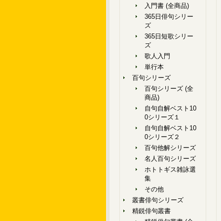
入門書 (全商品)
365日俳句シリー
ズ
365日短歌シリー
ズ
歌人入門
単行本
百句シリーズ
百句シリーズ (全
商品)
自句自解ベスト10
0シリーズ１
自句自解ベスト10
0シリーズ２
百句他解シリーズ
名人百句シリーズ
ホトトギス雑詠選
集
その他
叢書俳句シリーズ
精鋭俳句叢書