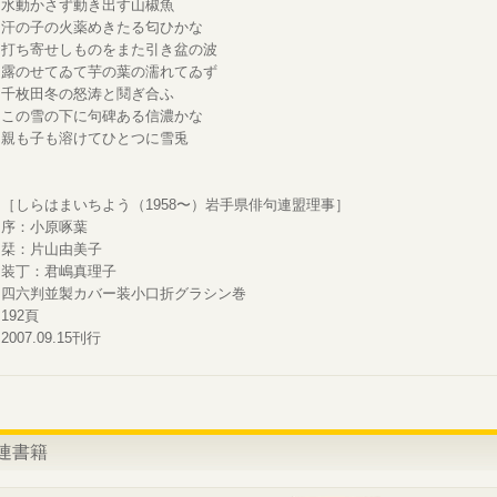
水動かさず動き出す山椒魚
汗の子の火薬めきたる匂ひかな
打ち寄せしものをまた引き盆の波
露のせてゐて芋の葉の濡れてゐず
千枚田冬の怒涛と鬩ぎ合ふ
この雪の下に句碑ある信濃かな
親も子も溶けてひとつに雪兎
［しらはまいちよう（1958〜）岩手県俳句連盟理事］
序：小原啄葉
栞：片山由美子
装丁：君嶋真理子
四六判並製カバー装小口折グラシン巻
192頁
2007.09.15刊行
連書籍