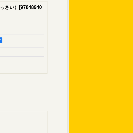
っさい）
[
97848940
ア