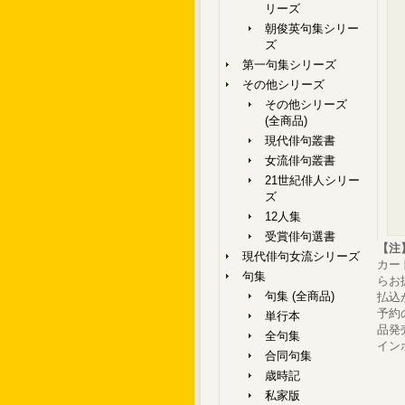
リーズ
朝俊英句集シリー
ズ
第一句集シリーズ
その他シリーズ
その他シリーズ
(全商品)
現代俳句叢書
女流俳句叢書
21世紀俳人シリー
ズ
12人集
受賞俳句選書
【注
現代俳句女流シリーズ
カー
句集
らお
句集 (全商品)
払込
予約
単行本
品発
全句集
イン
合同句集
歳時記
私家版