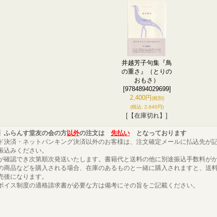
井越芳子句集『鳥
の重さ』（とりの
おもさ）
[9784894029699]
2,400円
(税別)
(税込
:
2,640円)
[【在庫切れ】]
】ふらんす堂友の会の方
以外
の注文は
先払い
となっております
ド決済・ネットバンキング決済以外のお客様は、注文確定メールに払込先が
振込みください。
が確認でき次第順次発送いたします。書籍代と送料の他に別途振込手数料が
の商品などを購入される場合、在庫のあるものと一緒に購入されますと、送
売後になります。
ボイス制度の適格請求書が必要な方は備考にその旨をご記載ください。