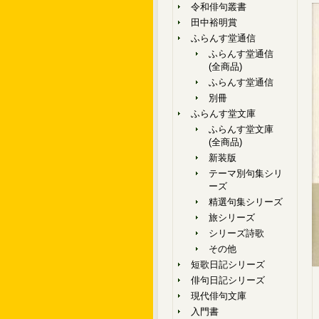
令和俳句叢書
田中裕明賞
ふらんす堂通信
ふらんす堂通信
(全商品)
ふらんす堂通信
別冊
ふらんす堂文庫
ふらんす堂文庫
(全商品)
新装版
テーマ別句集シリ
ーズ
精選句集シリーズ
旅シリーズ
シリーズ詩歌
その他
短歌日記シリーズ
俳句日記シリーズ
現代俳句文庫
入門書