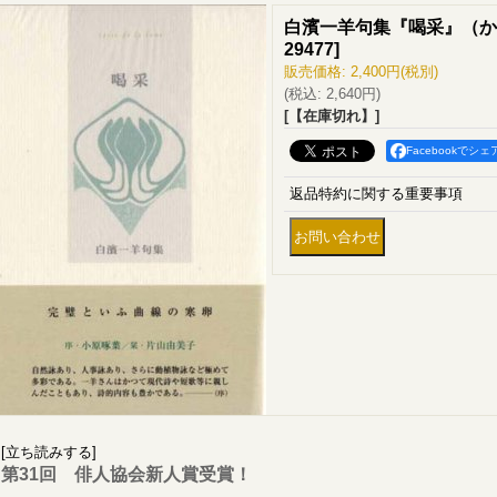
白濱一羊句集『喝采』（か
29477
]
販売価格
:
2,400円
(税別)
(税込
:
2,640円
)
[【在庫切れ】]
Facebookでシェ
返品特約に関する重要事項
[立ち読みする]
第31回 俳人協会新人賞受賞！