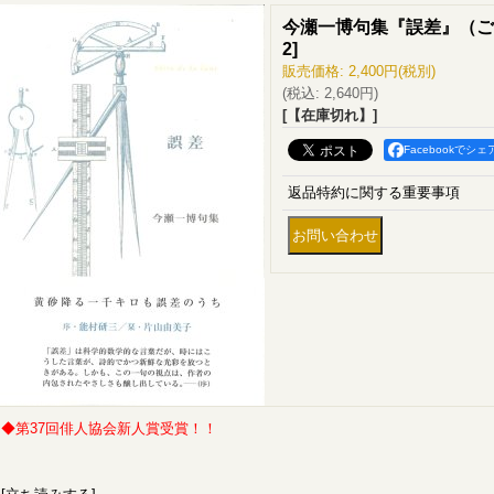
今瀬一博句集『誤差』（ご
2
]
販売価格
:
2,400円
(税別)
(税込
:
2,640円
)
[【在庫切れ】]
Facebookでシェ
返品特約に関する重要事項
◆第37回俳人協会新人賞受賞！！