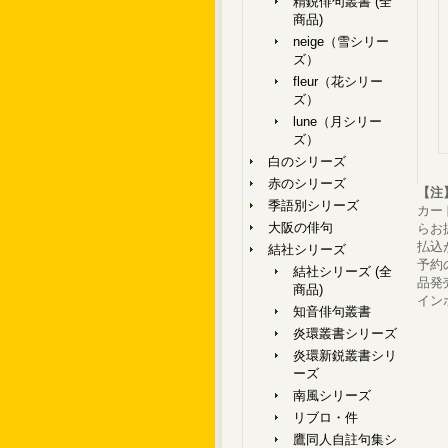
精鋭俳句叢書 (全
商品)
neige（雪シリー
ズ）
fleur（花シリー
ズ）
lune（月シリー
ズ）
白のシリーズ
赤のシリーズ
【注
季語別シリーズ
カー
大阪の俳句
らお
払込
結社シリーズ
予約
結社シリーズ (全
品発
商品)
イン
知音俳句叢書
炎環叢書シリーズ
炎環新鋭叢書シリ
ーズ
南風シリーズ
リブロ・件
鷹同人自註句集シ