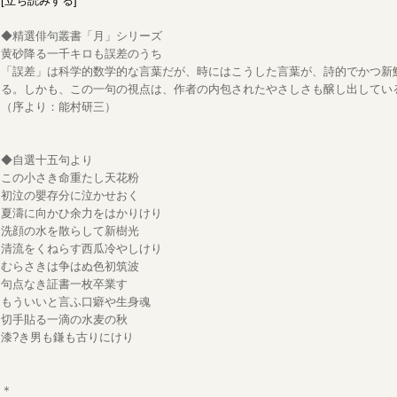
[立ち読みする]
◆精選俳句叢書「月」シリーズ
黄砂降る一千キロも誤差のうち
「誤差」は科学的数学的な言葉だが、時にはこうした言葉が、詩的でかつ新
る。しかも、この一句の視点は、作者の内包されたやさしさも醸し出してい
（序より：能村研三）
◆自選十五句より
この小さき命重たし天花粉
初泣の嬰存分に泣かせおく
夏濤に向かひ余力をはかりけり
洗顔の水を散らして新樹光
清流をくねらす西瓜冷やしけり
むらさきは争はぬ色初筑波
句点なき証書一枚卒業す
もういいと言ふ口癖や生身魂
切手貼る一滴の水麦の秋
漆?き男も鎌も古りにけり
＊