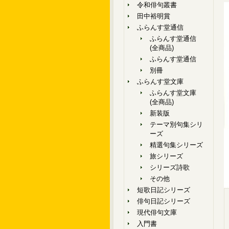
令和俳句叢書
田中裕明賞
ふらんす堂通信
ふらんす堂通信
(全商品)
ふらんす堂通信
別冊
ふらんす堂文庫
ふらんす堂文庫
(全商品)
新装版
テーマ別句集シリ
ーズ
精選句集シリーズ
旅シリーズ
シリーズ詩歌
その他
短歌日記シリーズ
俳句日記シリーズ
現代俳句文庫
入門書