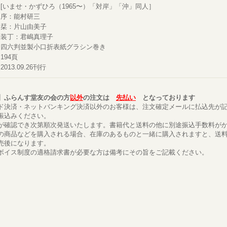
[いませ・かずひろ（1965〜）「対岸」「沖」同人］
序：能村研三
栞：片山由美子
装丁：君嶋真理子
四六判並製小口折表紙グラシン巻き
194頁
2013.09.26刊行
】ふらんす堂友の会の方
以外
の注文は
先払い
となっております
ド決済・ネットバンキング決済以外のお客様は、注文確定メールに払込先が
振込みください。
が確認でき次第順次発送いたします。書籍代と送料の他に別途振込手数料が
の商品などを購入される場合、在庫のあるものと一緒に購入されますと、送
売後になります。
ボイス制度の適格請求書が必要な方は備考にその旨をご記載ください。