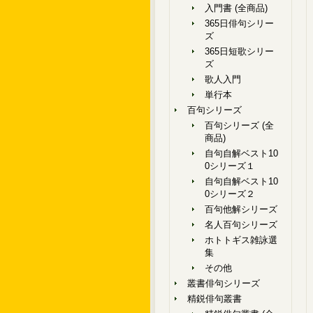
入門書 (全商品)
365日俳句シリー
ズ
365日短歌シリー
ズ
歌人入門
単行本
百句シリーズ
百句シリーズ (全
商品)
自句自解ベスト10
0シリーズ１
自句自解ベスト10
0シリーズ２
百句他解シリーズ
名人百句シリーズ
ホトトギス雑詠選
集
その他
叢書俳句シリーズ
精鋭俳句叢書