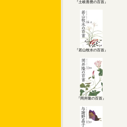
『土岐善麿の百首』
『若山牧水の百首』
『岡井隆の百首』