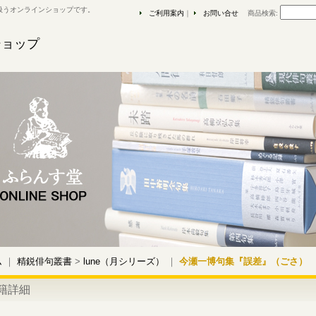
扱うオンラインショップです。
ご利用案内
｜
お問い合せ
商品検索
:
ショップ
ム
｜
精鋭俳句叢書
>
lune（月シリーズ）
｜
今瀬一博句集『誤差』（ごさ）
籍詳細