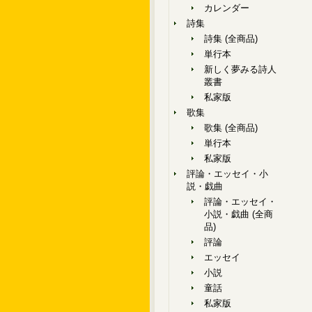
カレンダー
詩集
詩集 (全商品)
単行本
新しく夢みる詩人
叢書
私家版
歌集
歌集 (全商品)
単行本
私家版
評論・エッセイ・小
説・戯曲
評論・エッセイ・
小説・戯曲 (全商
品)
評論
エッセイ
小説
童話
私家版