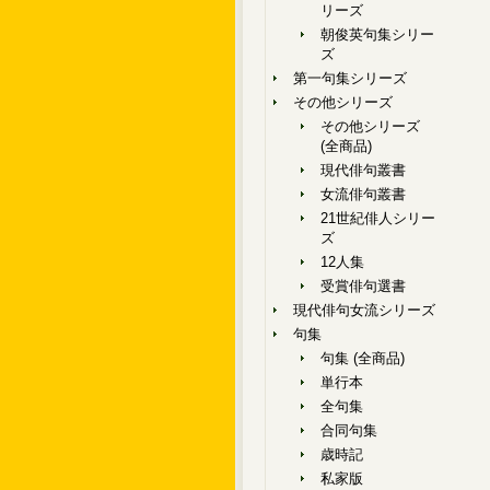
リーズ
朝俊英句集シリー
ズ
第一句集シリーズ
その他シリーズ
その他シリーズ
(全商品)
現代俳句叢書
女流俳句叢書
21世紀俳人シリー
ズ
12人集
受賞俳句選書
現代俳句女流シリーズ
句集
句集 (全商品)
単行本
全句集
合同句集
歳時記
私家版