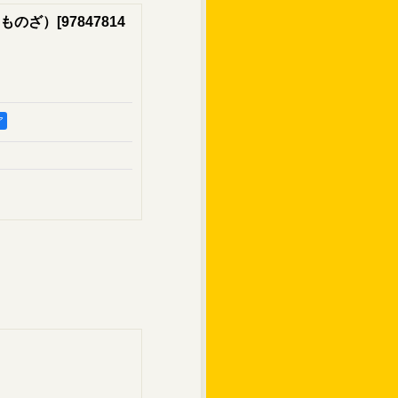
ものざ）
[
97847814
ア