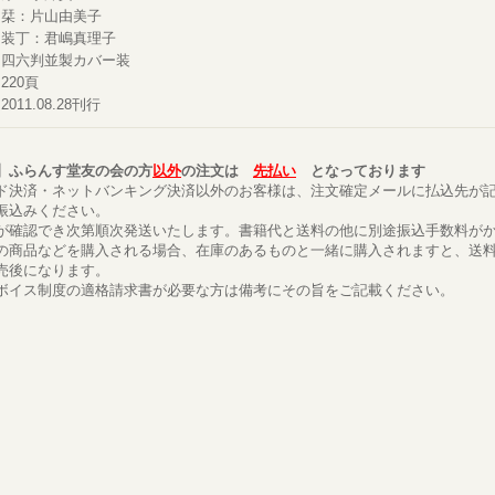
栞：片山由美子
装丁：君嶋真理子
四六判並製カバー装
220頁
2011.08.28刊行
】ふらんす堂友の会の方
以外
の注文は
先払い
となっております
ド決済・ネットバンキング決済以外のお客様は、注文確定メールに払込先が
振込みください。
が確認でき次第順次発送いたします。書籍代と送料の他に別途振込手数料が
の商品などを購入される場合、在庫のあるものと一緒に購入されますと、送
売後になります。
ボイス制度の適格請求書が必要な方は備考にその旨をご記載ください。