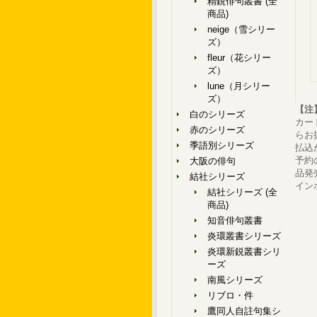
精鋭俳句叢書 (全
商品)
neige（雪シリー
ズ）
fleur（花シリー
ズ）
lune（月シリー
ズ）
【注
白のシリーズ
カー
赤のシリーズ
らお
季語別シリーズ
払込
予約
大阪の俳句
品発
結社シリーズ
イン
結社シリーズ (全
商品)
知音俳句叢書
炎環叢書シリーズ
炎環新鋭叢書シリ
ーズ
南風シリーズ
リブロ・件
鷹同人自註句集シ