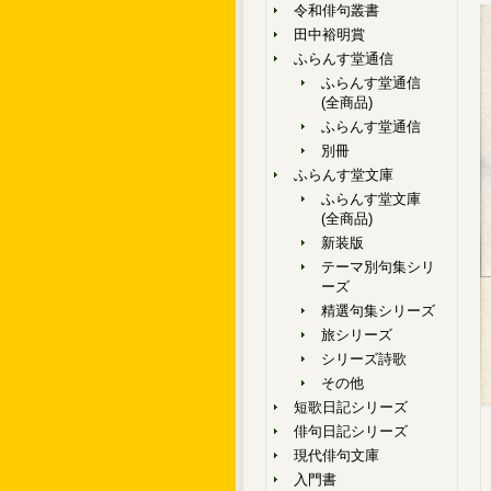
令和俳句叢書
田中裕明賞
ふらんす堂通信
ふらんす堂通信
(全商品)
ふらんす堂通信
別冊
ふらんす堂文庫
ふらんす堂文庫
(全商品)
新装版
テーマ別句集シリ
ーズ
精選句集シリーズ
旅シリーズ
シリーズ詩歌
その他
短歌日記シリーズ
俳句日記シリーズ
現代俳句文庫
入門書