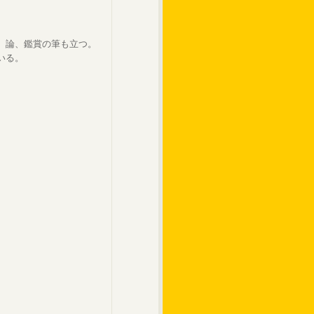
。論、鑑賞の筆も立つ。
いる。