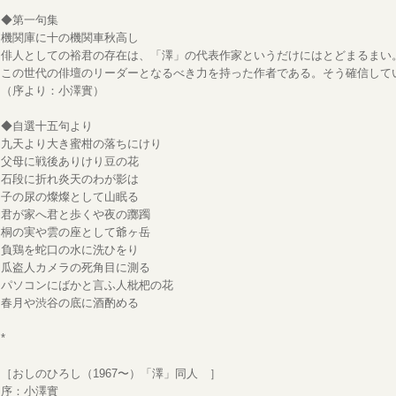
◆第一句集
機関庫に十の機関車秋高し
俳人としての裕君の存在は、「澤」の代表作家というだけにはとどまるまい
この世代の俳壇のリーダーとなるべき力を持った作者である。そう確信して
（序より：小澤實）
◆自選十五句より
九天より大き蜜柑の落ちにけり
父母に戦後ありけり豆の花
石段に折れ炎天のわが影は
子の尿の燦燦として山眠る
君が家へ君と歩くや夜の躑躅
桐の実や雲の座として爺ヶ岳
負鶏を蛇口の水に洗ひをり
瓜盗人カメラの死角目に測る
パソコンにばかと言ふ人枇杷の花
春月や渋谷の底に酒酌める
*
［おしのひろし（1967〜）「澤」同人 ］
序：小澤實