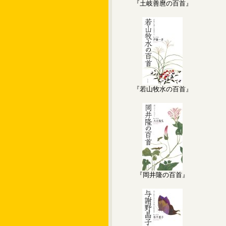
『土岐善麿の百首』
『若山牧水の百首』
『岡井隆の百首』