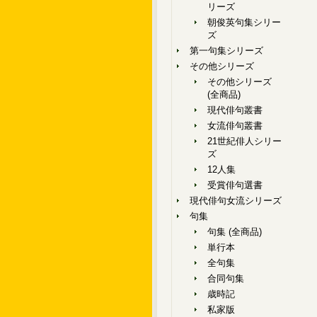
リーズ
朝俊英句集シリー
ズ
第一句集シリーズ
その他シリーズ
その他シリーズ
(全商品)
現代俳句叢書
女流俳句叢書
21世紀俳人シリー
ズ
12人集
受賞俳句選書
現代俳句女流シリーズ
句集
句集 (全商品)
単行本
全句集
合同句集
歳時記
私家版