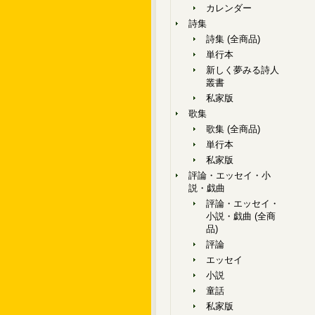
カレンダー
詩集
詩集 (全商品)
単行本
新しく夢みる詩人
叢書
私家版
歌集
歌集 (全商品)
単行本
私家版
評論・エッセイ・小
説・戯曲
評論・エッセイ・
小説・戯曲 (全商
品)
評論
エッセイ
小説
童話
私家版