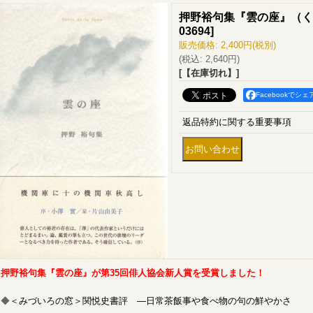
押野裕句集『雲の座』（く
03694
]
販売価格
:
2,400円
(税別)
(税込
:
2,640円
)
[【在庫切れ】]
Facebookでシェ
返品特約に関する重要事項
押野裕句集『雲の座』が第35回俳人協会新人賞を受賞しました！
◆
＜みづいろの窓＞関悦史書評 ―日常茶飯事や食べ物の句の鮮やかさ