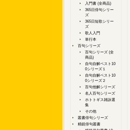
入門書 (全商品)
365日俳句シリー
ズ
365日短歌シリー
ズ
歌人入門
単行本
百句シリーズ
百句シリーズ (全
商品)
自句自解ベスト10
0シリーズ１
自句自解ベスト10
0シリーズ２
百句他解シリーズ
名人百句シリーズ
ホトトギス雑詠選
集
その他
叢書俳句シリーズ
精鋭俳句叢書