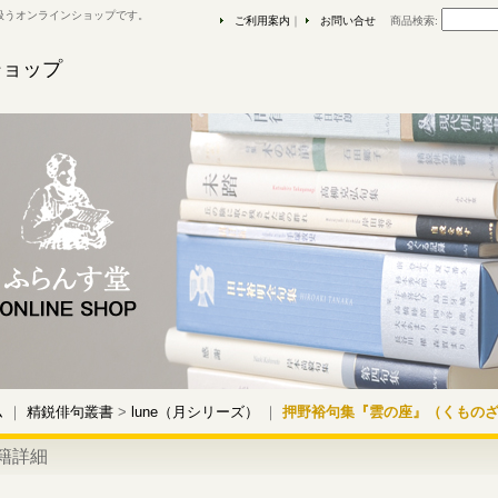
扱うオンラインショップです。
ご利用案内
｜
お問い合せ
商品検索
:
ショップ
ム
｜
精鋭俳句叢書
>
lune（月シリーズ）
｜
押野裕句集『雲の座』（くもの
籍詳細