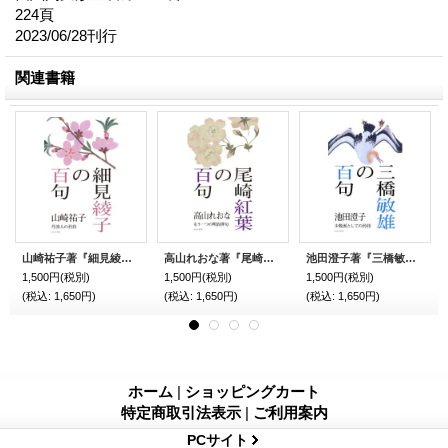
224頁
2023/06/28刊行
関連書籍
山崎祐子著『細見綾子の百句』（ほそみあやこのひゃっく）
高山れおな著『尾崎紅葉の百句』（おざきこうようのひゃっく）
池田澄子著『三橋敏雄の百句』（みつはしとしおのひゃっく）
1,500円
(税別)
1,500円
(税別)
1,500円
(税別)
(税込
:
1,650円)
(税込
:
1,650円)
(税込
:
1,650円)
ホーム
|
ショッピングカート
特定商取引法表示
|
ご利用案内
PCサイト