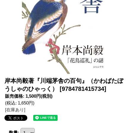
岸本尚毅著『川端茅舎の百句』（かわばたぼ
うしゃのひゃっく）
[9784781415734]
販売価格
:
1,500円
(税別)
(税込
:
1,650円
)
[在庫あり]
数量
: