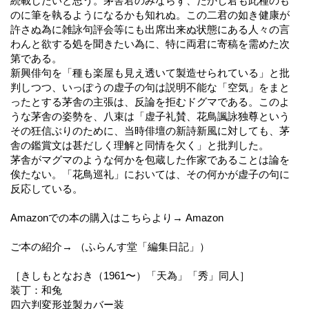
続載したいと思う。茅舎君のみならず、たかし君も此種のも
のに筆を執るようになるかも知れぬ。この二君の如き健康が
許さぬ為に雑詠句評会等にも出席出来ぬ状態にある人々の言
わんと欲する処を聞きたい為に、特に両君に寄稿を需めた次
第である。
新興俳句を「種も楽屋も見え透いて製造せられている」と批
判しつつ、いっぽうの虚子の句は説明不能な「空気」をまと
ったとする茅舎の主張は、反論を拒むドグマである。このよ
うな茅舎の姿勢を、八束は「虚子礼賛、花鳥諷詠独尊という
その狂信ぶりのために、当時俳壇の新詩新風に対しても、茅
舎の鑑賞文は甚だしく理解と同情を欠く」と批判した。
茅舎がマグマのような何かを包蔵した作家であることは論を
俟たない。「花鳥巡礼」においては、その何かが虚子の句に
反応している。
Amazonでの本の購入はこちらより→ Amazon
ご本の紹介→ （ふらんす堂「編集日記」）
［きしもとなおき（1961〜）「天為」「秀」同人］
装丁：和兔
四六判変形並製カバー装