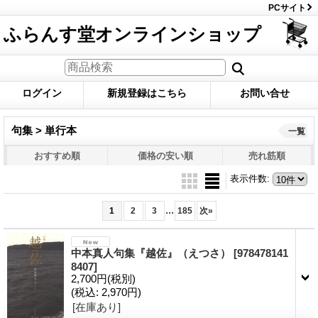
PCサイト
ふらんす堂オンラインショップ
ログイン
新規登録はこちら
お問い合せ
句集 > 単行本
一覧
おすすめ順
価格の安い順
売れ筋順
表示件数
:
...
1
2
3
185
次
»
中本真人句集『越佐』（えつさ）
[978478141
8407]
2,700円
(税別)
(税込
:
2,970円)
[在庫あり]