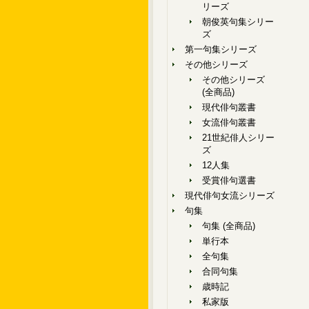
リーズ
朝俊英句集シリー
ズ
第一句集シリーズ
その他シリーズ
その他シリーズ
(全商品)
現代俳句叢書
女流俳句叢書
21世紀俳人シリー
ズ
12人集
受賞俳句選書
現代俳句女流シリーズ
句集
句集 (全商品)
単行本
全句集
合同句集
歳時記
私家版