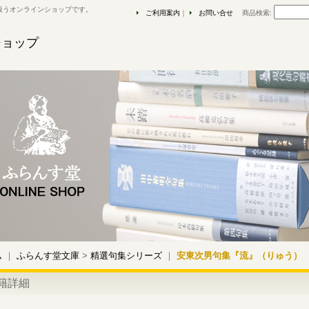
扱うオンラインショップです。
ご利用案内
｜
お問い合せ
商品検索
:
ショップ
ム
｜
ふらんす堂文庫
>
精選句集シリーズ
｜
安東次男句集『流』（りゅう）
籍詳細