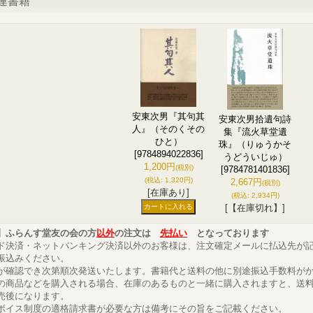
連書籍
安東次男『其句其
安東次男拾遺句詩
人』（そのくその
集『流火草堂遺
ひと）
珠』（りゅうかそ
[9784894022836]
うどういじゅ）
1,200円
(税別)
[9784781401836]
(税込
:
1,320円)
2,667円
(税別)
[在庫あり]
(税込
:
2,934円)
[【在庫切れ】]
】ふらんす堂友の会の方
以外
の注文は
先払い
となっております
ド決済・ネットバンキング決済以外のお客様は、注文確定メールに払込先が
振込みください。
が確認でき次第順次発送いたします。書籍代と送料の他に別途振込手数料が
の商品などを購入される場合、在庫のあるものと一緒に購入されますと、送
売後になります。
ボイス制度の適格請求書が必要な方は備考にその旨をご記載ください。