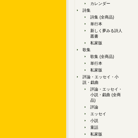
カレンダー
詩集
詩集 (全商品)
単行本
新しく夢みる詩人
叢書
私家版
歌集
歌集 (全商品)
単行本
私家版
評論・エッセイ・小
説・戯曲
評論・エッセイ・
小説・戯曲 (全商
品)
評論
エッセイ
小説
童話
私家版