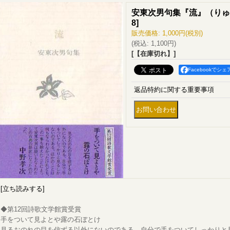
安東次男句集『流』（りゅ
8
]
販売価格
:
1,000円
(税別)
(税込
:
1,100円
)
[【在庫切れ】]
Facebookでシェ
返品特約に関する重要事項
[立ち読みする]
◆第12回詩歌文学館賞受賞
手をついて見よとや露の石ぼとけ
見るおのれの目を信ずる以外にないのである。自分で手をついてしっかりと