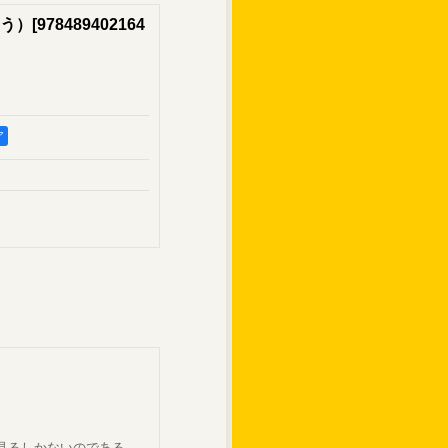
う）
[
978489402164
ア
見るしかないのである。