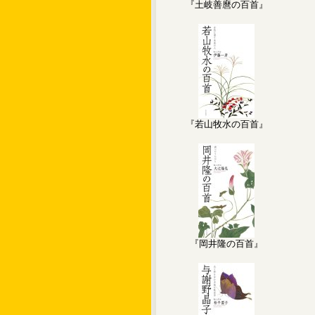
『土岐善麿の百首』
『若山牧水の百首』
『岡井隆の百首』