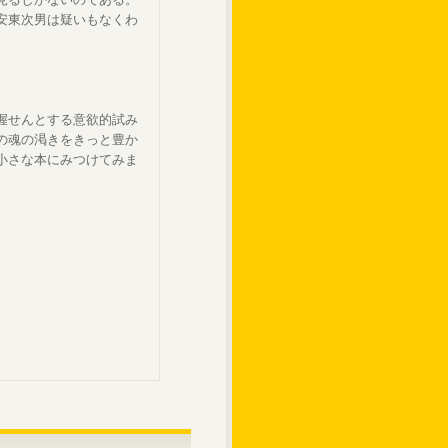
安東次男は疑いもなくわ
握せんとする意欲的試み
の魂の渇きをきっと豊か
小さな本にみつけてみま