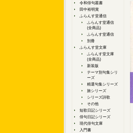
令和俳句叢書
田中裕明賞
ふらんす堂通信
ふらんす堂通信
(全商品)
ふらんす堂通信
別冊
ふらんす堂文庫
ふらんす堂文庫
(全商品)
新装版
テーマ別句集シリ
ーズ
精選句集シリーズ
旅シリーズ
シリーズ詩歌
その他
短歌日記シリーズ
俳句日記シリーズ
現代俳句文庫
入門書