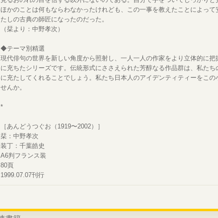
ほかのことは何もならわなかったけれども、この一事を教えたことによって
たしの古典の師匠になったのだった。
（栞より：中野孝次）
◆テーマ別精選
現代俳句の世界を新しい角度から照射し、一人一人の作家をより立体的に把
に充ちたシリーズです。伝統形式にささえられた芳醇なる作品群は、私たち
に充たしてくれることでしょう。私たち日本人のアイデンティティーをこの
せんか。
*
［あんどうつぐお（1919〜2002）］
栞：中野孝次
装丁：千葉皓史
A6判フランス装
80頁
1999.07.07刊行