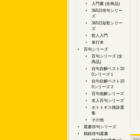
入門書 (全商品)
365日俳句シリー
ズ
365日短歌シリー
ズ
歌人入門
単行本
百句シリーズ
百句シリーズ (全
商品)
自句自解ベスト10
0シリーズ１
自句自解ベスト10
0シリーズ２
百句他解シリーズ
名人百句シリーズ
ホトトギス雑詠選
集
その他
叢書俳句シリーズ
精鋭俳句叢書