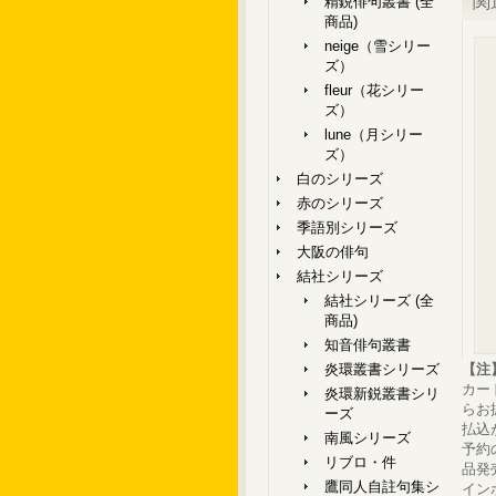
関
精鋭俳句叢書 (全
商品)
neige（雪シリー
ズ）
fleur（花シリー
ズ）
lune（月シリー
ズ）
白のシリーズ
赤のシリーズ
季語別シリーズ
大阪の俳句
結社シリーズ
結社シリーズ (全
商品)
知音俳句叢書
炎環叢書シリーズ
【注
カー
炎環新鋭叢書シリ
らお
ーズ
払込
南風シリーズ
予約
リブロ・件
品発
鷹同人自註句集シ
イン