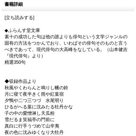
書籍詳細
[立ち読みする]
◆ふらんす堂文庫
素十の成功した句は他の誰よりも俳句という文学ジャンルの
固有の方法をつかんでおり、いわばその俳句そのものと言う
べきであって、現代俳句の大高峰をなしている。（山本健吉
『現代俳句』より）
精選350句
◆収録作品より
秋風やくわらんと鳴りし幡の鈴
月に寝て夜半きく雨や紅葉宿
夕鴨や二つ三つづゝ水尾明り
ひるがへる葉に沈みたる牡丹かな
子の中の愛憎淋し天瓜粉
雪だるま笑福亭の門前に
真白に行手うづめて山辛夷
夜の色に沈みゆくなり大牡丹