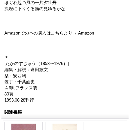
ほぐれ起つ風の一片夕牡丹
流燈に下りくる霧の見ゆるかな
Amazonでの本の購入はこちらより→ Amazon
＊
[たかのすじゅう（1893〜1976）]
編集・解説：倉田紘文
栞：安西均
装丁：千葉皓史
Ａ6判フランス装
80頁
1993.08.28刊行
関連書籍