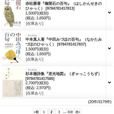
赤松勝著『橋閒石の百句』（はしかんせきの
ひゃっく）
[9784781417813]
1,500円
(税別)
(税込
:
1,650円)
[在庫あり]
中本真人著『中田みづほの百句』（なかたみ
づほのひゃっく）
[9784781417837]
1,500円
(税別)
(税込
:
1,650円)
[在庫あり]
杉本徹詩集『逆光地図』（ぎゃっこうちず）
[9784781417585]
2,700円
(税別)
(税込
:
2,970円)
[在庫あり]
(20件/3179件)
...
«
前
1
2
3
318
次
»