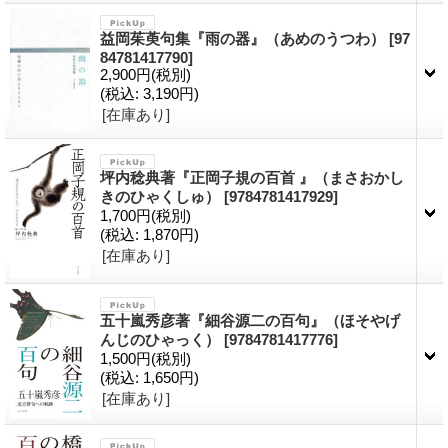
益岡茱萸句集『雨の器』（あめのうつわ）
[97
84781417790]
2,900円
(税別)
(税込
:
3,190円)
[在庫あり]
坪内稔典著『正岡子規の百首 』（まさおかし
きのひゃくしゅ）
[9784781417929]
1,700円
(税別)
(税込
:
1,870円)
[在庫あり]
五十嵐秀彦著『細谷源二の百句』（ほそやげ
んじのひゃっく）
[9784781417776]
1,500円
(税別)
(税込
:
1,650円)
[在庫あり]