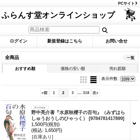
PCサイト
ふらんす堂オンラインショップ
ログイン
新規登録はこちら
お問い合せ
全商品
一覧
おすすめ順
価格の安い順
売れ筋順
表示件数
:
...
«
前
1
2
3
318
次
»
野中亮介著『水原秋櫻子の百句』（みずはら
しゅうおうしのひゃっく）
[9784781417899]
1,500円
(税別)
(税込
:
1,650円)
[在庫あり]