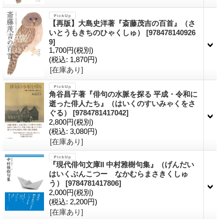
【再版】大島史洋著『斎藤茂吉の百首』（さ
いとうもきちのひゃくしゅ）
[978478140926
9]
1,700円
(税別)
(税込
:
1,870円)
[在庫あり]
角谷昌子著『俳句の水脈を探る 平成・令和に
逝った俳人たち』（はいくのすいみゃくをさ
ぐる）
[9784781417042]
2,800円
(税別)
(税込
:
3,080円)
[在庫あり]
『現代俳句文庫II 中村雅樹句集』（げんだい
はいくぶんこつー なかむらまさきくしゅ
う）
[9784781417806]
2,000円
(税別)
(税込
:
2,200円)
[在庫あり]