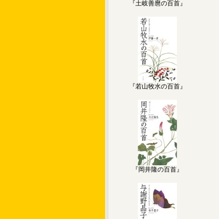
『土岐善麿の百首』
『若山牧水の百首』
『岡井隆の百首』