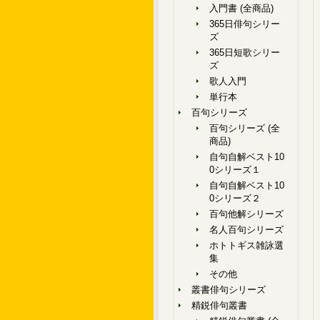
入門書 (全商品)
365日俳句シリー
ズ
365日短歌シリー
ズ
歌人入門
単行本
百句シリーズ
百句シリーズ (全
商品)
自句自解ベスト10
0シリーズ１
自句自解ベスト10
0シリーズ２
百句他解シリーズ
名人百句シリーズ
ホトトギス雑詠選
集
その他
叢書俳句シリーズ
精鋭俳句叢書