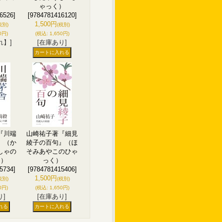
ゃっく）
6526]
[9784781416120]
1,500円
税別)
(税別)
0円)
(税込
:
1,650円)
れ】]
[在庫あり]
『川端
山崎祐子著『細見
』（か
綾子の百句』（ほ
しゃの
そみあやこのひゃ
く）
っく）
5734]
[9784781415406]
1,500円
税別)
(税別)
0円)
(税込
:
1,650円)
り]
[在庫あり]