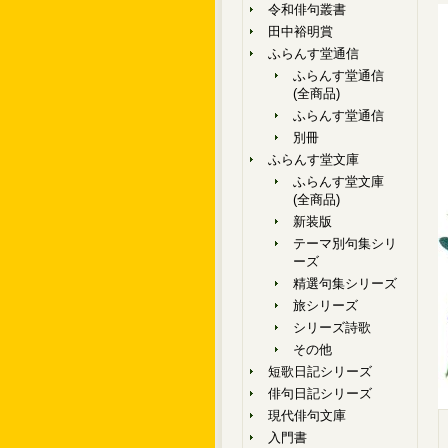
令和俳句叢書
田中裕明賞
ふらんす堂通信
ふらんす堂通信
(全商品)
ふらんす堂通信
別冊
ふらんす堂文庫
ふらんす堂文庫
(全商品)
新装版
テーマ別句集シリ
ーズ
精選句集シリーズ
旅シリーズ
シリーズ詩歌
その他
短歌日記シリーズ
俳句日記シリーズ
現代俳句文庫
入門書