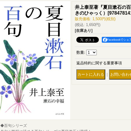
井上泰至著『夏目漱石の百
きのひゃっく）
[
97847814
販売価格
:
1,500円
(税別)
(税込
:
1,650円
)
[在庫あり]
Facebookでシェ
数量
:
返品特約に関する重要事項
｜
◆百句シリーズ