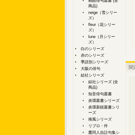
精鋭俳句叢書 (全
商品)
neige（雪シリー
ズ）
fleur（花シリー
ズ）
lune（月シリー
ズ）
白のシリーズ
赤のシリーズ
季語別シリーズ
関
大阪の俳句
結社シリーズ
結社シリーズ (全
商品)
知音俳句叢書
炎環叢書シリーズ
炎環新鋭叢書シリ
ーズ
南風シリーズ
リブロ・件
鷹同人自註句集シ