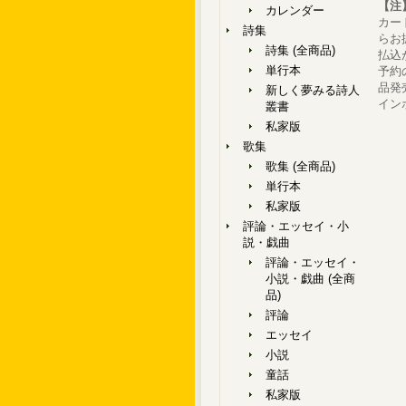
【注
カレンダー
カー
詩集
らお
詩集 (全商品)
払込
単行本
予約
品発
新しく夢みる詩人
イン
叢書
私家版
歌集
歌集 (全商品)
単行本
私家版
評論・エッセイ・小
説・戯曲
評論・エッセイ・
小説・戯曲 (全商
品)
評論
エッセイ
小説
童話
私家版