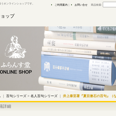
扱うオンラインショップです。
ご利用案内
｜
お問い合せ
商品検索
:
ショップ
ム
｜
百句シリーズ
>
名人百句シリーズ
｜
井上泰至著『夏目漱石の百句』（
籍詳細