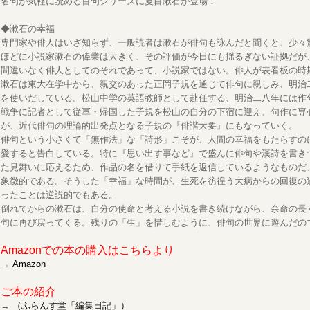
名句が気軽に読める百句シリーズに夏目漱石が登場！
◆漱石の幸福
専門家や俳人はいざ知らず、一般読者は漱石が俳句も詠んだと聞くと、少々
ほどに小説家漱石の偉業は大きく、その評価が今日にも揺るぎない証拠だが
間違いなく俳人としてのそれであって、小説家ではない。俳人が表看板の時
漱石は東大在学中から、親交のあった正岡子規を通じて俳句に親しみ、明治
を使いだしている。松山中学の英語教師として赴任する、明治二八年には作
戦争に記者として従軍・帰国した子規を松山の自分の下宿に迎え、句作に専
が、近代俳句の理論的出発点となる子規の『俳諧大要』にもなっていく。
俳句という小さくて「無作法」な「詩形」こそが、人間の幸福をもたらすの
愛すると告白している。特に『思い出す事など』で盛んに俳句や漢詩を書き
た見舞いに応えるため、作品の名を借りて手紙を返信しているようなものだ
象徴的である。そうした「幸福」な時間が、生死を彷徨う大病からの回復の
ったことは逆説的でもある。
倒れてからの漱石は、自分の使命と考える小説を書き続けながら、余命の長
句に再び戻ってくる。残りの「生」を惜しむように、俳句の世界に遊んだの
Amazonでの本の購入はこちらより
→
Amazon
ご本の紹介
→
（ふらんす堂「編集日記」）