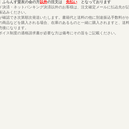
】ふらんす堂友の会の方
以外
の注文は
先払い
となっております
ド決済・ネットバンキング決済以外のお客様は、注文確定メールに払込先が
振込みください。
が確認でき次第順次発送いたします。書籍代と送料の他に別途振込手数料が
の商品などを購入される場合、在庫のあるものと一緒に購入されますと、送
売後になります。
ボイス制度の適格請求書が必要な方は備考にその旨をご記載ください。