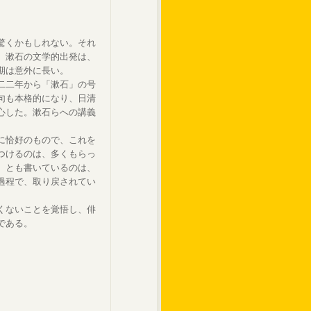
驚くかもしれない。それ
、漱石の文学的出発は、
期は意外に長い。
二二年から「漱石」の号
句も本格的になり、日清
心した。漱石らへの講義
に恰好のもので、これを
つけるのは、多くもらっ
、とも書いているのは、
過程で、取り戻されてい
くないことを覚悟し、俳
である。