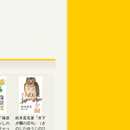
『篠原
鈴木直充著『木下
（しの
夕爾の百句』（き
ひゃっ
のしたゆうじのひ