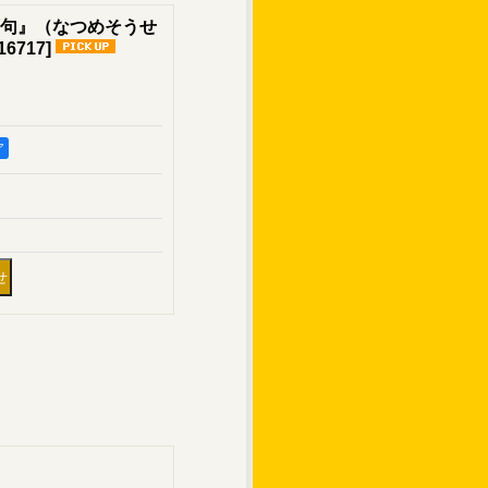
句』（なつめそうせ
16717
]
ア