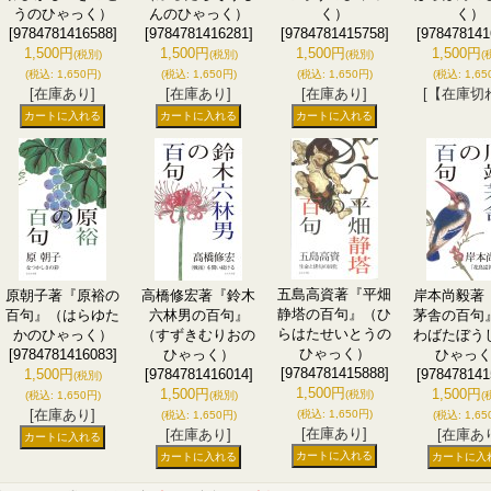
うのひゃっく）
んのひゃっく）
く）
く）
[9784781416588]
[9784781416281]
[9784781415758]
[978478141
1,500円
1,500円
1,500円
1,500円
(税別)
(税別)
(税別)
(
(税込
:
1,650円)
(税込
:
1,650円)
(税込
:
1,650円)
(税込
:
1,65
[在庫あり]
[在庫あり]
[在庫あり]
[【在庫切
五島高資著『平畑
原朝子著『原裕の
高橋修宏著『鈴木
岸本尚毅著
静塔の百句』（ひ
百句』（はらゆた
六林男の百句』
茅舎の百句
らはたせいとうの
かのひゃっく）
（すずきむりおの
わばたぼう
ひゃっく）
[9784781416083]
ひゃっく）
ひゃっ
[9784781415888]
1,500円
[9784781416014]
[978478141
(税別)
1,500円
1,500円
1,500円
(税別)
(税込
:
1,650円)
(税別)
(
[在庫あり]
(税込
:
1,650円)
(税込
:
1,650円)
(税込
:
1,65
[在庫あり]
[在庫あり]
[在庫あ