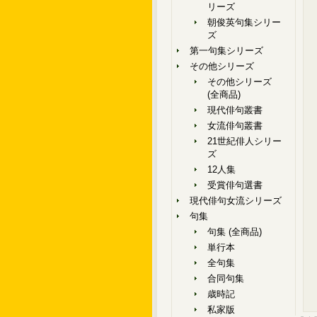
リーズ
朝俊英句集シリー
ズ
第一句集シリーズ
その他シリーズ
その他シリーズ
(全商品)
現代俳句叢書
女流俳句叢書
21世紀俳人シリー
ズ
12人集
受賞俳句選書
現代俳句女流シリーズ
句集
句集 (全商品)
単行本
全句集
合同句集
歳時記
私家版