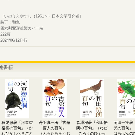
［いのうえやすし（1961〜）日本文学研究者］
装丁：和兔
四六判変形並製カバー装
222頁
2024/06/12刊行
連書籍
秋尾敏著『河東碧
丹羽真一著『古舘
森澤程著『和田悟
岡田一実著
梧桐の百句』（か
曹人の百句』
朗の百句』（わだ
梵の百句』
わひがしへきごと
（ふるたちそうじ
ごろうのひゃっ
はらぼんの