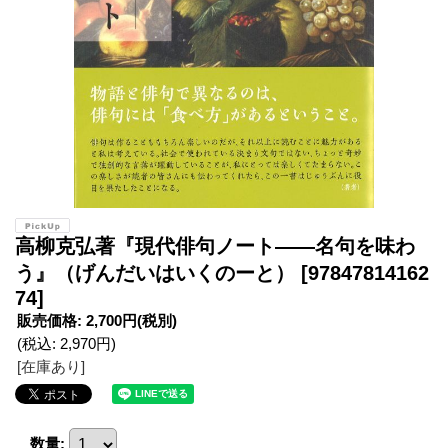
高柳克弘著『現代俳句ノート――名句を味わ
う』（げんだいはいくのーと）
[97847814162
74]
販売価格
:
2,700円
(税別)
(税込
:
2,970円
)
[在庫あり]
数量
: