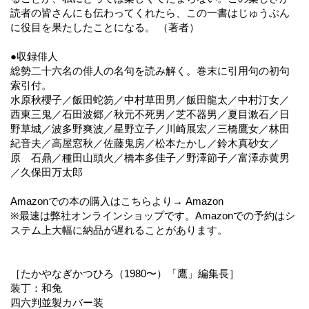
読者の皆さんにも伝わってくれたら、この一書はじゅうぶん
に役目を果たしたことになる。 （著者）
●収録俳人
総勢二十六名の俳人の名句を読み解く。巻末に引用句の初句
索引付。
水原秋櫻子／飯田蛇笏／中村草田男／飯田龍太／中村汀女／
西東三鬼／石田波郷／秋元不死男／芝不器男／夏目漱石／日
野草城／波多野爽波／星野立子／川崎展宏／三橋鷹女／林田
紀音夫／高屋窓秋／佐藤鬼房／松本たかし／鈴木真砂女／
原 石鼎／種田山頭火／橋本多佳子／野澤節子／富澤赤黄男
／久保田万太郎
Amazonでの本の購入はこちらより→ Amazon
※最速は弊社オンラインショップです。Amazonでの予約はシ
ステム上大幅に納品が遅れることがあります。
［たかやなぎかつひろ（1980〜）「鷹」編集長］
装丁：和兔
四六判並製カバー装