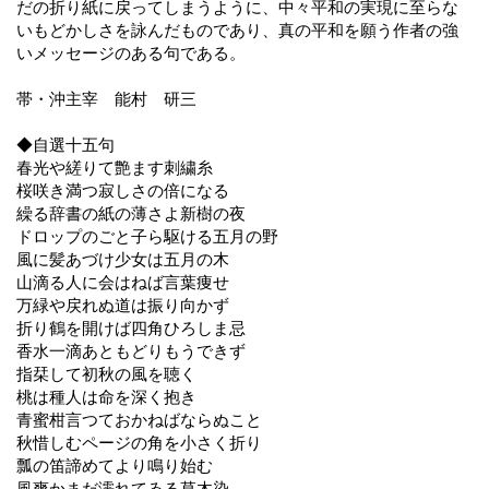
だの折り紙に戻ってしまうように、中々平和の実現に至らな
いもどかしさを詠んだものであり、真の平和を願う作者の強
いメッセージのある句である。
帯・沖主宰 能村 研三
◆自選十五句
春光や縒りて艶ます刺繍糸
桜咲き満つ寂しさの倍になる
繰る辞書の紙の薄さよ新樹の夜
ドロップのごと子ら駆ける五月の野
風に髪あづけ少女は五月の木
山滴る人に会はねば言葉痩せ
万緑や戻れぬ道は振り向かず
折り鶴を開けば四角ひろしま忌
香水一滴あともどりもうできず
指栞して初秋の風を聴く
桃は種人は命を深く抱き
青蜜柑言つておかねばならぬこと
秋惜しむページの角を小さく折り
瓢の笛諦めてより鳴り始む
風爽かまだ濡れてゐる草木染