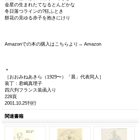
金星の生まれたてなるとんどかな
冬日落つラインの?狂ふとき
餅花の見ゆる赤子を抱きにけり
Amazonでの本の購入はこちらより→ Amazon
＊
［おおみねあきら（1929〜）「晨」代表同人］
装丁：君嶋真理子
四六判フランス装函入り
228頁
2001.10.25刊行
関連書籍