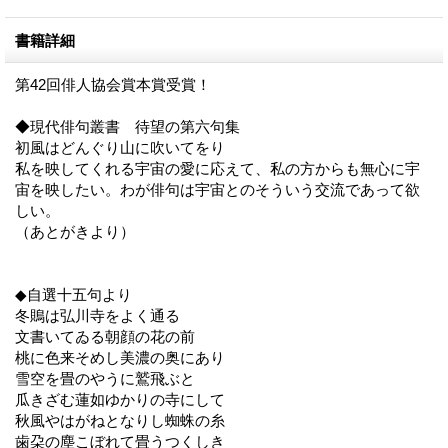
書籍詳細
第42回俳人協会賞本賞受賞！
◆現代俳句叢書 待望の第六句集
初風はどんぐり山に吹いてをり
私を映してくれる宇宙の愛に応えて、私の方からも無心に宇
宙を映したい。わが俳句は宇宙とのそういう交流であって欲
しい。
（あとがきより）
◆自選十五句より
冬鵙は弘川寺をよく通る
文書いてゐる朝顔の花の前
桃に色来そめし美濃の奥にあり
雪空を畳のやうに鷲飛ぶと
瓜きざむ蓮如ゆかりの寺にして
秋風やはがねとなりし蜘蛛の糸
歯朶の塵こぼれて畳うつくしき