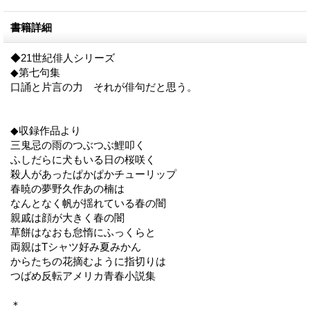
書籍詳細
◆21世紀俳人シリーズ
◆第七句集
口誦と片言の力 それが俳句だと思う。
◆収録作品より
三鬼忌の雨のつぶつぶ鯉叩く
ふしだらに犬もいる日の桜咲く
殺人があったぱかぱかチューリップ
春暁の夢野久作あの楠は
なんとなく帆が揺れている春の闇
親戚は顔が大きく春の闇
草餅はなおも怠惰にふっくらと
両親はTシャツ好み夏みかん
からたちの花摘むように指切りは
つばめ反転アメリカ青春小説集
＊