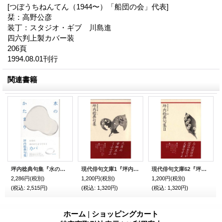
[つぼうちねんてん（1944〜）「船団の会」代表]
栞：高野公彦
装丁：スタジオ・ギブ 川島進
四六判上製カバー装
206頁
1994.08.01刊行
関連書籍
坪内稔典句集『水のかたまり』(みずのかたまり)
現代俳句文庫1『坪内稔典句集』（つぼうちねんてんくしゅう）
現代俳句文庫62『坪内稔典句集2』（つぼうちねんてんくしゅう２）
2,286円
(税別)
1,200円
(税別)
1,200円
(税別)
(税込
:
2,515円)
(税込
:
1,320円)
(税込
:
1,320円)
ホーム
|
ショッピングカート